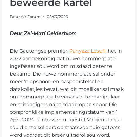
beweerde kartel
Deur
AfriForum
08/07/2026
Deur Zel-Marí Gelderblom
Die Gautengse premier,
Panyaza Lesufi
, het in
2022 aangekondig dat nuwe nommerplate
ingefaseer sou word om misdaad beter te
bekamp. Die nuwe nommerplate sal onder
meer ’n opspoor- en naspoorstelsel en
datakolletjies bevat, wat dit moeiliker sal maak
om nommerplate te vervals of te manipuleer
en misdadigers ná misdade op te spoor. Die
oorspronklike implementeringsdatum van 1
April 2024 is intussen uitgestel. Volgens Lesufi
sou die stelsel eers op staatsvoertuie getoets
word voordat dit breër uitgerol sou word.