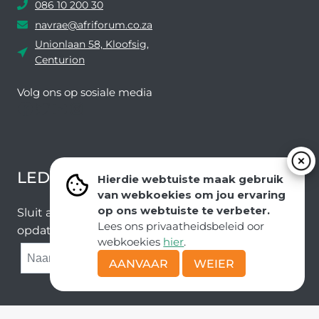
086 10 200 30
navrae@afriforum.co.za
Unionlaan 58, Kloofsig,
Centurion
Volg ons ​​op sosiale media
Facebook
Twitter
YouTube
Instagram
LEDEVOORDELE NUUSBRIEF
Hierdie webtuiste maak gebruik
van webkoekies om jou ervaring
op ons webtuiste te verbeter.
Sluit aan by ons e-poslys om die nuutste nuus en
Lees ons privaatheidsbeleid oor
opdaterings van ons span te ontvang.
webkoekies
hier
.
SUBMIT
AANVAAR
WEIER