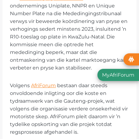
ondernemings Uniplate, NNPR en Unique
Number Plate na die Mededingingstribunaal
verwys vir beweerde koördinering van pryse en
verhogings sedert minstens 2023, insluitend ’n
R10-toeslag op plate in KwaZulu-Natal. Die
kommissie meen die optrede het
mededinging beperk, maar dat die
ontmaskering van die kartel marktoegang kan
verbeter en pryse kan stabiliseer.
MyAfriForum
Volgens
AfriForum
bestaan daar steeds
onvoldoende inligting oor die koste en
tydraamwerk van die Gauteng-projek, wat
volgens die organisasie verdere onsekerheid vir
motoriste skep. AfriForum pleit daarom vir ’n
tydelike opskorting van die projek totdat
regsprosesse afgehandel is.