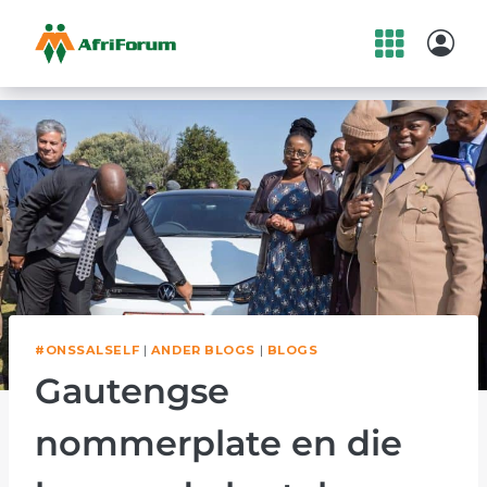
Skip
to
content
#ONSSALSELF
|
ANDER BLOGS
|
BLOGS
Gautengse
nommerplate en die