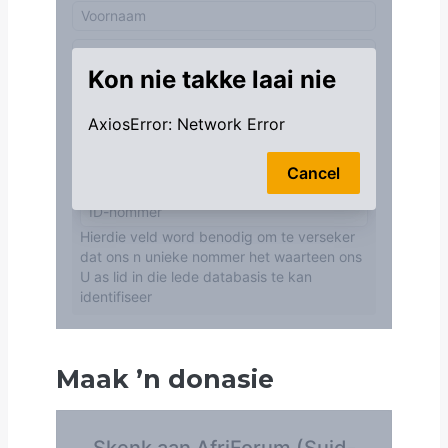
Maak
’
n donasie