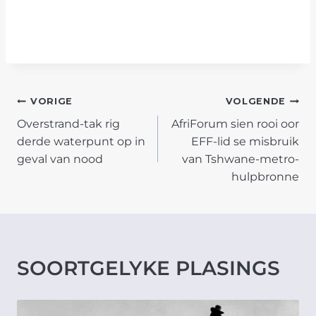
POST
VORIGE
VOLGENDE
Overstrand-tak rig
AfriForum sien rooi oor
NAVIGATION
derde waterpunt op in
EFF-lid se misbruik
geval van nood
van Tshwane-metro-
hulpbronne
SOORTGELYKE PLASINGS