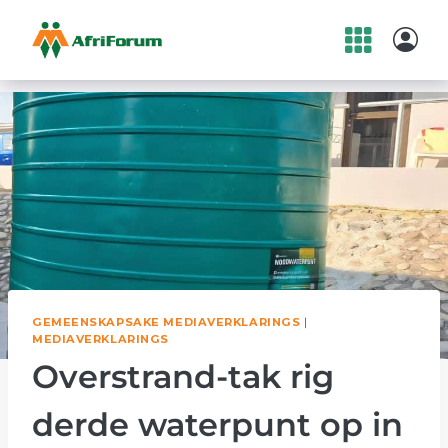
Skip
to
content
GEMEENSKAPSAKE MEDIAVERKLARINGS
|
MEDIAVERKLARINGS
Overstrand-tak rig
derde waterpunt op in