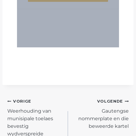
POST
VORIGE
VOLGENDE
Weerhouding van
Gautengse
NAVIGATION
munisipale toelaes
nommerplate en die
bevestig
beweerde kartel
wydverspreide