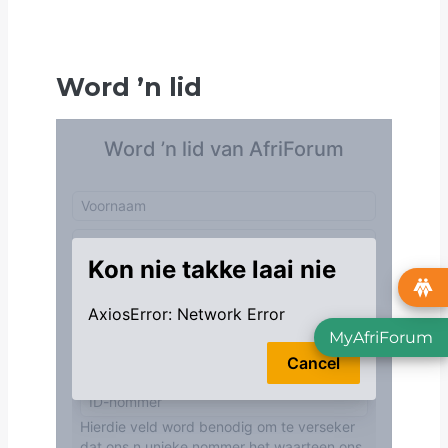
Word
’
n lid
MyAfriForum