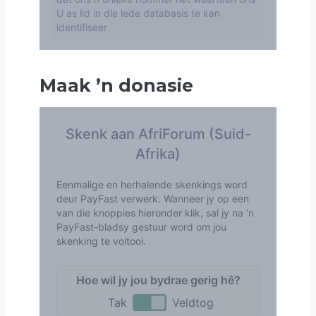
Maak
’
n donasie