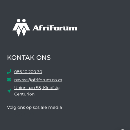
KONTAK ONS
086 10 200 30
navrae@afriforum.co.za
Unionlaan 58, Kloofsig,
Centurion
Volg ons ​​op sosiale media
Facebook
Twitter
YouTube
Instagram