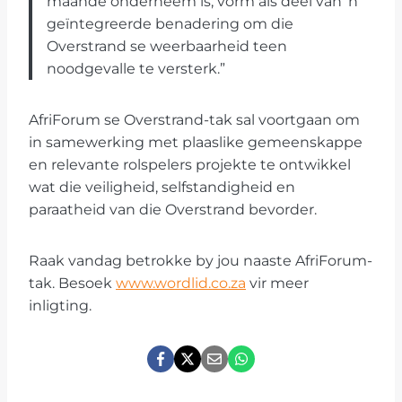
maande onderneem is, vorm als deel van ’n
geïntegreerde benadering om die
Overstrand se weerbaarheid teen
noodgevalle te versterk.”
AfriForum se Overstrand-tak sal voortgaan om
in samewerking met plaaslike gemeenskappe
en relevante rolspelers projekte te ontwikkel
wat die veiligheid, selfstandigheid en
paraatheid van die Overstrand bevorder.
Raak vandag betrokke by jou naaste AfriForum-
tak. Besoek
www.wordlid.co.za
vir meer
inligting.