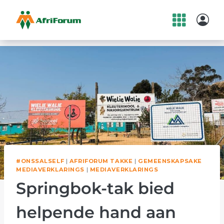
Skip
to
content
#ONSSALSELF
|
AFRIFORUM TAKKE
|
GEMEENSKAPSAKE
MEDIAVERKLARINGS
|
MEDIAVERKLARINGS
Springbok-tak bied
helpende hand aan