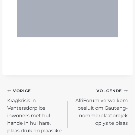
POST
VORIGE
VOLGENDE
Kragkrisis in
AfriForum verwelkom
NAVIGATION
Ventersdorp los
besluit om Gauteng-
inwoners met hul
nommerplaatprojek
hande in hul hare,
op ys te plaas
plaas druk op plaaslike