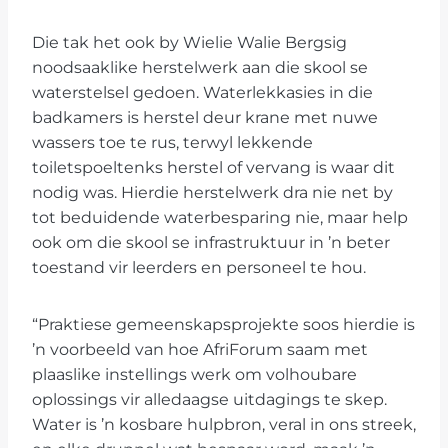
Die tak het ook by Wielie Walie Bergsig
noodsaaklike herstelwerk aan die skool se
waterstelsel gedoen. Waterlekkasies in die
badkamers is herstel deur krane met nuwe
wassers toe te rus, terwyl lekkende
toiletspoeltenks herstel of vervang is waar dit
nodig was. Hierdie herstelwerk dra nie net by
tot beduidende waterbesparing nie, maar help
ook om die skool se infrastruktuur in ’n beter
toestand vir leerders en personeel te hou.
“Praktiese gemeenskapsprojekte soos hierdie is
’n voorbeeld van hoe AfriForum saam met
plaaslike instellings werk om volhoubare
oplossings vir alledaagse uitdagings te skep.
Water is ’n kosbare hulpbron, veral in ons streek,