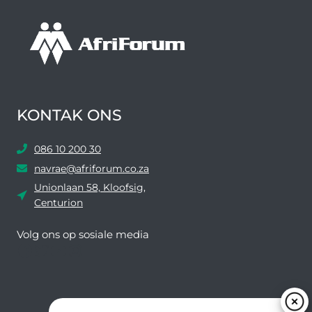
KONTAK ONS
086 10 200 30
navrae@afriforum.co.za
Unionlaan 58, Kloofsig,
Centurion
Volg ons ​​op sosiale media
Facebook
Twitter
YouTube
Instagram