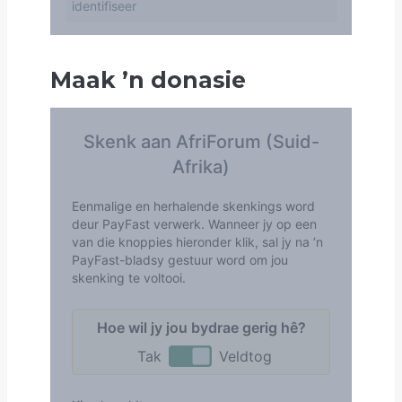
Maak
’
n donasie