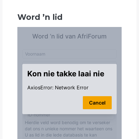
Word
’
n lid