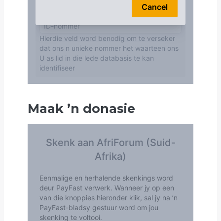
Maak
’
n donasie