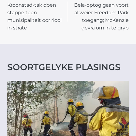
Kroonstad-tak doen
Bela-optog gaan voort
NAVIGATION
stappe teen
al weier Freedom Park
munisipaliteit oor riool
toegang; McKenzie
in strate
gevra om in te gryp
SOORTGELYKE PLASINGS