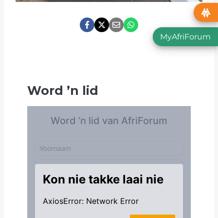
MyAfriForum
Word
’
n lid