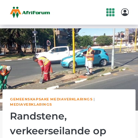
Skip
to
content
GEMEENSKAPSAKE MEDIAVERKLARINGS
|
MEDIAVERKLARINGS
Randstene,
verkeerseilande op