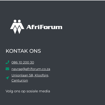
KONTAK ONS
086 10 200 30
navrae@afriforum.co.za
Unionlaan 58, Kloofsig,
Centurion
Volg ons ​​op sosiale media
Facebook
Twitter
YouTube
Instagram