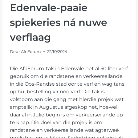
Edenvale-paaie
spiekeries ná nuwe
verflaag
Deur
AfriForum
22/10/2024
Die AfriForum-tak in Edenvale het al 50 liter verf
gebruik om die randstene en verkeerseilande
in dié Oos-Randse stad oor te verf en wag tans
op hul bestelling vir nóg verf. Die tak is
volstoom aan die gang met hierdie projek wat
amptelik in Augustus afgeskop het, hoewel
daar al in Julie begin is om verkeerseilande op
te knap. Die doel van die projek is om
randstene en verkeerseilande wat agterweë
gebly het, op te kikker. Sedertdien het die tak