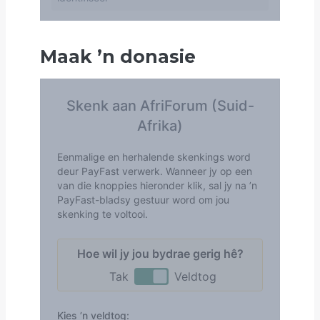
Maak
’
n donasie