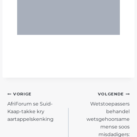
POST
VORIGE
VOLGENDE
AfriForum se Suid-
Wetstoepassers
NAVIGATION
Kaap-takke kry
behandel
aartappelskenking
wetsgehoorsame
mense soos
misdadigers: