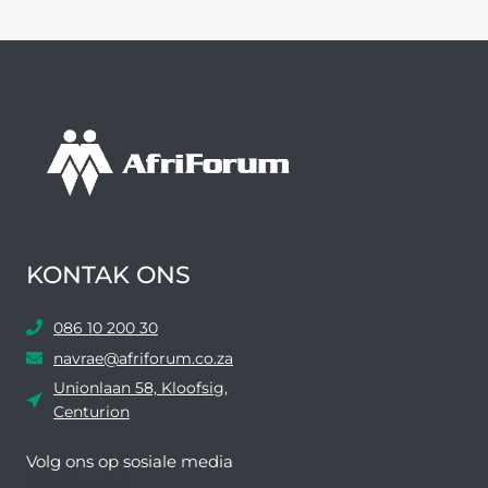
KONTAK ONS
086 10 200 30
navrae@afriforum.co.za
Unionlaan 58, Kloofsig,
Centurion
Volg ons ​​op sosiale media
Facebook
Twitter
YouTube
Instagram