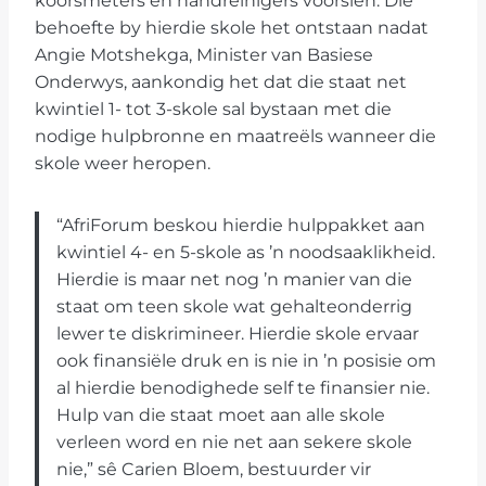
koorsmeters en handreinigers voorsien. Dié
behoefte by hierdie skole het ontstaan nadat
Angie Motshekga, Minister van Basiese
Onderwys, aankondig het dat die staat net
kwintiel 1- tot 3-skole sal bystaan met die
nodige hulpbronne en maatreëls wanneer die
skole weer heropen.
“AfriForum beskou hierdie hulppakket aan
kwintiel 4- en 5-skole as ’n noodsaaklikheid.
Hierdie is maar net nog ’n manier van die
staat om teen skole wat gehalteonderrig
lewer te diskrimineer. Hierdie skole ervaar
ook finansiële druk en is nie in ’n posisie om
al hierdie benodighede self te finansier nie.
Hulp van die staat moet aan alle skole
verleen word en nie net aan sekere skole
nie,” sê Carien Bloem, bestuurder vir