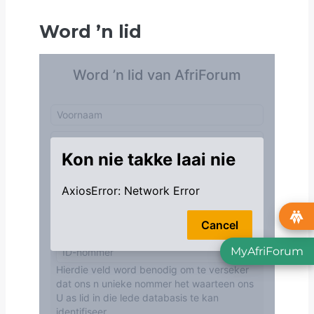
Word
’
n lid
MyAfriForum