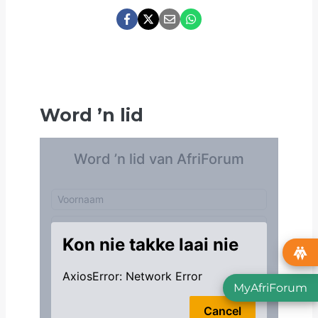
Word
’
n lid
MyAfriForum