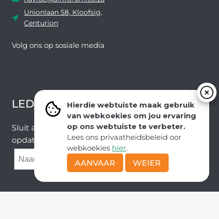
Unionlaan 58, Kloofsig,
Centurion
Volg ons ​​op sosiale media
Facebook
Twitter
YouTube
Instagram
LEDEVOORDELE NUUSBRIEF
Hierdie webtuiste maak gebruik
van webkoekies om jou ervaring
op ons webtuiste te verbeter.
Sluit aan by ons e-poslys om die nuutste nuus en
Lees ons privaatheidsbeleid oor
opdaterings van ons span te ontvang.
webkoekies
hier
.
SUBMIT
AANVAAR
WEIER
Kopiereg © AfriForum
Deel van die Solidariteit Beweging |
POPI-wetsbeleide