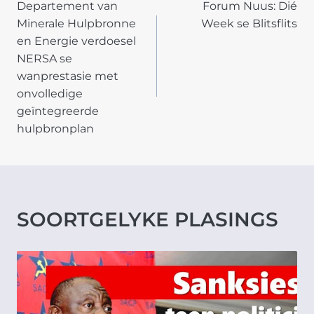
Departement van
Forum Nuus: Dié
NAVIGATION
Minerale Hulpbronne
Week se Blitsflits
en Energie verdoesel
NERSA se
wanprestasie met
onvolledige
geïntegreerde
hulpbronplan
SOORTGELYKE PLASINGS