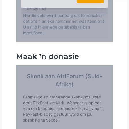
Maak
’
n donasie