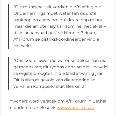
“Die munisipaliteit verdien nie ’n afdag nie.
Ondernemings moet water ten duurste
aankoop en aanry om hul deure oop te hou,
maar die amptenary kan sommer net afvat –
dit is onaanvaarbaar,” sê Hennie Bekker,
AfriForum se distrikskoördineerder vir die
Hoëveld.
“Ons boere lewer die water kosteloos aan die
gemeenskap; dít tydens een van die Hoëveld
se ergste droogtes in die laaste twintig jaar.
Dit is alles as gevolg van die regering se
verval en korrupsie,” sluit Bekker af.
Inwoners word versoek om AfriForum in Bethal
te ondersteun: Besoek
www.wordlid.co.za
.