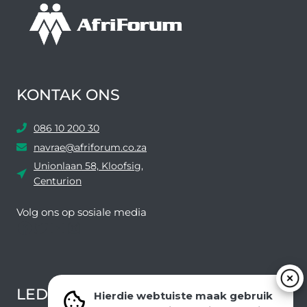
KONTAK ONS
086 10 200 30
navrae@afriforum.co.za
Unionlaan 58, Kloofsig,
Centurion
Volg ons ​​op sosiale media
Facebook
Twitter
YouTube
Instagram
LEDEVOORDELE NUUSBRIEF
Hierdie webtuiste maak gebruik