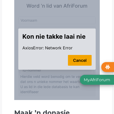
MyAfriForum
Maak
’
n donasie