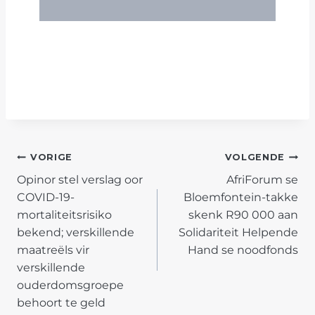
POST
VORIGE
VOLGENDE
Opinor stel verslag oor
AfriForum se
NAVIGATION
COVID-19-
Bloemfontein-takke
mortaliteitsrisiko
skenk R90 000 aan
bekend; verskillende
Solidariteit Helpende
maatreëls vir
Hand se noodfonds
verskillende
ouderdomsgroepe
behoort te geld