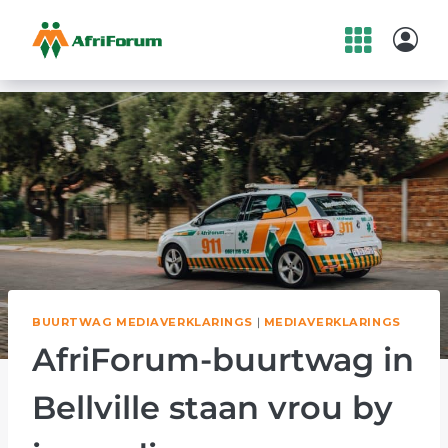
Skip
to
content
BUURTWAG MEDIAVERKLARINGS
|
MEDIAVERKLARINGS
AfriForum-buurtwag in
Bellville staan vrou by