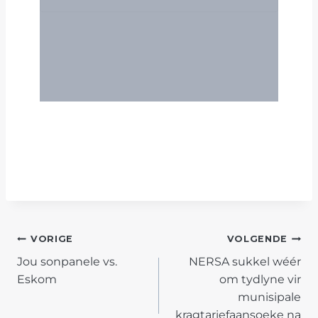
POST
VORIGE
VOLGENDE
Jou sonpanele vs.
NERSA sukkel wéér
NAVIGATION
Eskom
om tydlyne vir
munisipale
kragtariefaansoeke na