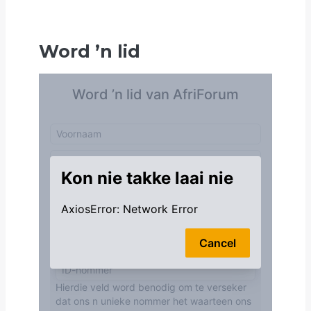
Word
’
n lid