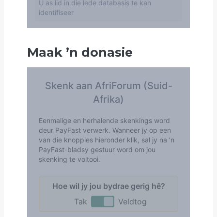
Maak
’
n donasie