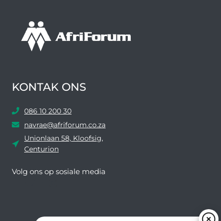
KONTAK ONS
086 10 200 30
navrae@afriforum.co.za
Unionlaan 58, Kloofsig,
Centurion
Volg ons ​​op sosiale media
Facebook
Twitter
YouTube
Instagram