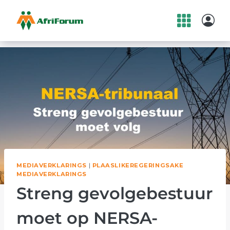
Skip
to
content
MEDIAVERKLARINGS
|
PLAASLIKEREGERINGSAKE
MEDIAVERKLARINGS
Streng gevolgebestuur
moet op NERSA-