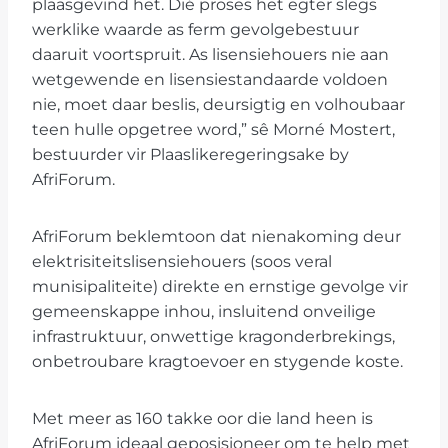
plaasgevind het. Dié proses het egter slegs
werklike waarde as ferm gevolgebestuur
daaruit voortspruit. As lisensiehouers nie aan
wetgewende en lisensiestandaarde voldoen
nie, moet daar beslis, deursigtig en volhoubaar
teen hulle opgetree word,” sê Morné Mostert,
bestuurder vir Plaaslikeregeringsake by
AfriForum.
AfriForum beklemtoon dat nienakoming deur
elektrisiteitslisensiehouers (soos veral
munisipaliteite) direkte en ernstige gevolge vir
gemeenskappe inhou, insluitend onveilige
infrastruktuur, onwettige kragonderbrekings,
onbetroubare kragtoevoer en stygende koste.
Met meer as 160 takke oor die land heen is
AfriForum ideaal geposisioneer om te help met