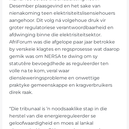
Desember plaasgevind en het sake van
nienakoming teen elektrisiteitslisensiehouers
aangehoor. Dit volg ná volgehoue ​​druk vir
groter regulatoriese verantwoordbaarheid en
afdwinging binne die elektrisiteitsektor.
AfriForum was die afgelope paar jaar betrokke
by verskeie klagtes en regsprosesse wat daarop
gemik was om NERSA te dwing om sy
statutêre bevoegdhede as reguleerder ten
volle na te kom, veral waar
diensleweringsprobleme en onwettige
praktyke gemeenskappe en kragverbruikers
direk raak.
“Die tribunaal is ’n noodsaaklike stap in die
herstel van die energiereguleerder se
geloofwaardigheid en moes al lankal