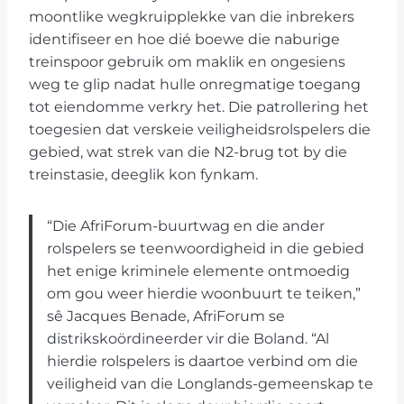
moontlike wegkruipplekke van die inbrekers
identifiseer en hoe dié boewe die naburige
treinspoor gebruik om maklik en ongesiens
weg te glip nadat hulle onregmatige toegang
tot eiendomme verkry het. Die patrollering het
toegesien dat verskeie veiligheidsrolspelers die
gebied, wat strek van die N2-brug tot by die
treinstasie, deeglik kon fynkam.
“Die AfriForum-buurtwag en die ander
rolspelers se teenwoordigheid in die gebied
het enige kriminele elemente ontmoedig
om gou weer hierdie woonbuurt te teiken,”
sê Jacques Benade, AfriForum se
distrikskoördineerder vir die Boland. “Al
hierdie rolspelers is daartoe verbind om die
veiligheid van die Longlands-gemeenskap te