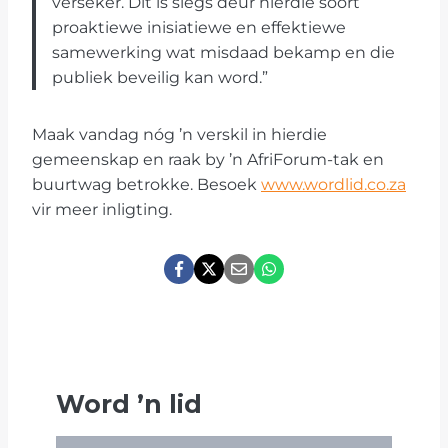
verseker. Dit is slegs deur hierdie soort
proaktiewe inisiatiewe en effektiewe
samewerking wat misdaad bekamp en die
publiek beveilig kan word.”
Maak vandag nóg ’n verskil in hierdie
gemeenskap en raak by ’n AfriForum-tak en
buurtwag betrokke. Besoek
www.wordlid.co.za
vir meer inligting.
Word
’
n lid