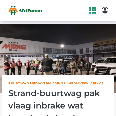
Skip
to
content
BUURTWAG MEDIAVERKLARINGS
|
MEDIAVERKLARINGS
Strand-buurtwag pak
vlaag inbrake wat