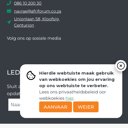
086 10 200 30
navrae@afriforum.co.za
Unionlaan 58, Kloofsig,
Centurion
Volg ons ​​op sosiale media
Facebook
Twitter
YouTube
Instagram
LEDEVOORDELE NUUSBRIEF
Hierdie webtuiste maak gebruik
van webkoekies om jou ervaring
op ons webtuiste te verbeter.
Sluit aan by ons e-poslys om die nuutste nuus en
Lees ons privaatheidsbeleid oor
opdaterings van ons span te ontvang.
webkoekies
hier
.
SUBMIT
AANVAAR
WEIER