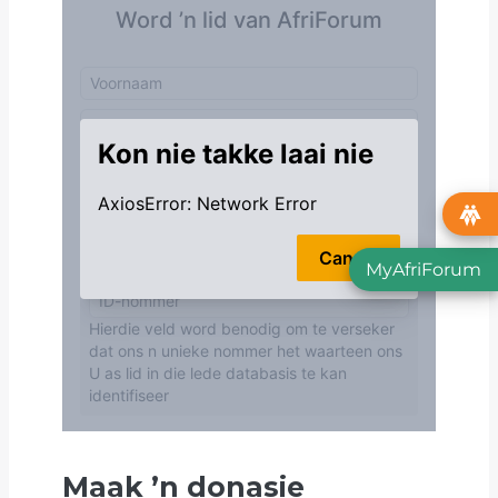
MyAfriForum
Maak
’
n donasie