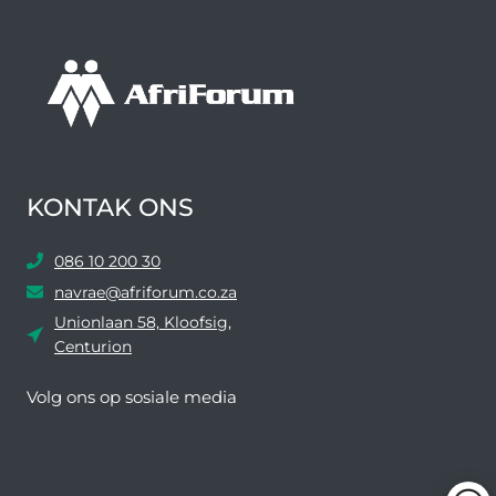
KONTAK ONS
086 10 200 30
navrae@afriforum.co.za
Unionlaan 58, Kloofsig,
Centurion
Volg ons ​​op sosiale media
Facebook
Twitter
YouTube
Instagram