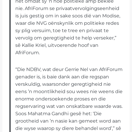
net omdat sy ’n hoë politieke amp beklee
nie. AfriForum se privaatvervolgingseenheid
is juis gestig om in sake soos dié van Modise,
waar die NVG oënskynlik om politieke redes
sy plig versuim, toe te tree en privaat te
vervolg om geregtigheid te help verseker,”
sê Kallie Kriel, uitvoerende hoof van
AfriForum.
“Die NDBV, wat deur Gerrie Nel van AfriForum
genader is, is baie dank aan die regspan
verskuldig, waarsonder geregtigheid nie
eens ’n moontlikheid sou wees nie weens die
enorme ondersoekende proses en die
regservaring wat van onskatbare waarde was.
Soos Mahatma Gandhi gesê het: ‘Die
grootheid van ’n nasie kan gemeet word aan
die wyse waarop sy diere behandel word’,” sê