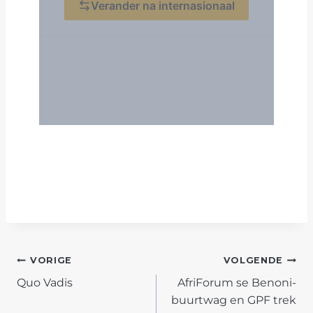
POST
VORIGE
VOLGENDE
Quo Vadis
AfriForum se Benoni-
NAVIGATION
buurtwag en GPF trek