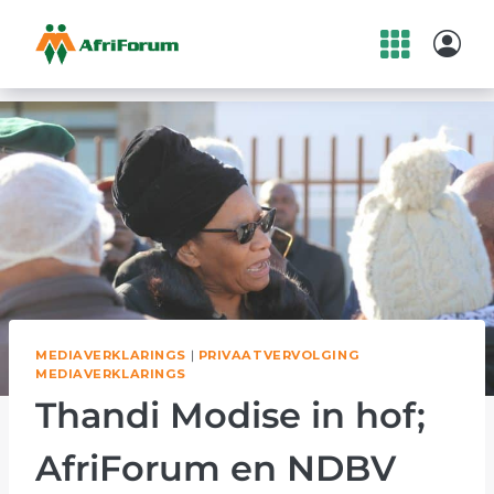
Skip
to
content
MEDIAVERKLARINGS
|
PRIVAATVERVOLGING
MEDIAVERKLARINGS
Thandi Modise in hof;
AfriForum en NDBV