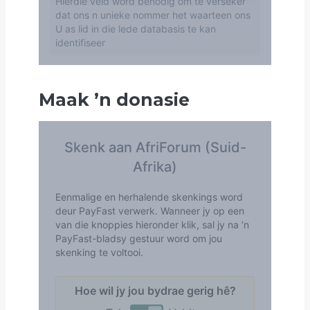
Maak
’
n donasie