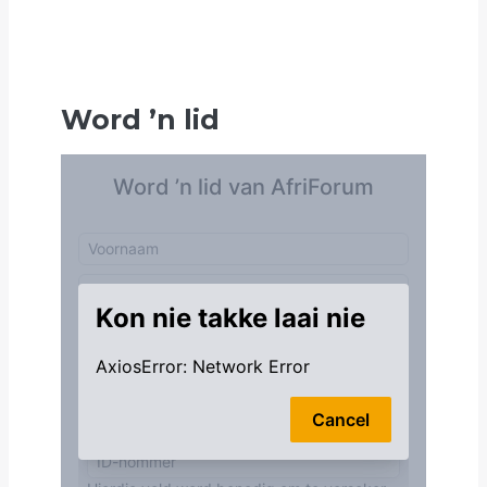
Word
’
n lid