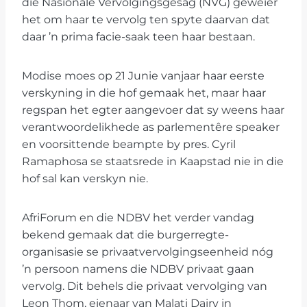
die Nasionale Vervolgingsgesag (NVG) geweier
het om haar te vervolg ten spyte daarvan dat
daar ’n prima facie-saak teen haar bestaan.
Modise moes op 21 Junie vanjaar haar eerste
verskyning in die hof gemaak het, maar haar
regspan het egter aangevoer dat sy weens haar
verantwoordelikhede as parlementêre speaker
en voorsittende beampte by pres. Cyril
Ramaphosa se staatsrede in Kaapstad nie in die
hof sal kan verskyn nie.
AfriForum en die NDBV het verder vandag
bekend gemaak dat die burgerregte-
organisasie se privaatvervolgingseenheid nóg
’n persoon namens die NDBV privaat gaan
vervolg. Dit behels die privaat vervolging van
Leon Thom, eienaar van Malati Dairy in