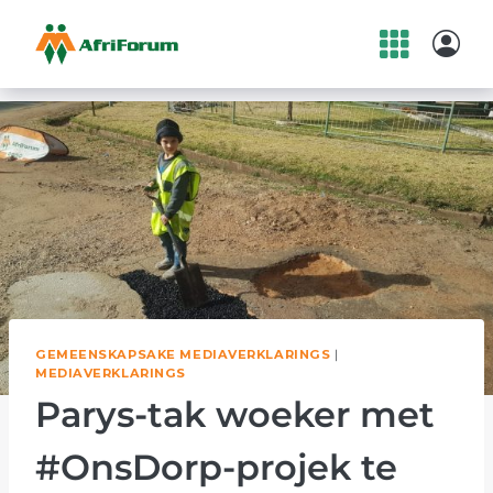
Skip
to
content
GEMEENSKAPSAKE MEDIAVERKLARINGS
|
MEDIAVERKLARINGS
Parys-tak woeker met
#OnsDorp-projek te