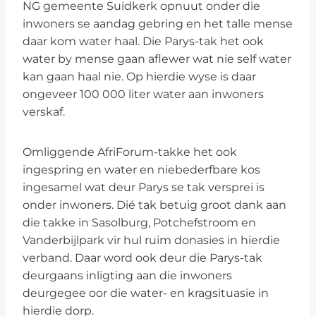
NG gemeente Suidkerk opnuut onder die
inwoners se aandag gebring en het talle mense
daar kom water haal. Die Parys-tak het ook
water by mense gaan aflewer wat nie self water
kan gaan haal nie. Op hierdie wyse is daar
ongeveer 100 000 liter water aan inwoners
verskaf.
Omliggende AfriForum-takke het ook
ingespring en water en niebederfbare kos
ingesamel wat deur Parys se tak versprei is
onder inwoners. Dié tak betuig groot dank aan
die takke in Sasolburg, Potchefstroom en
Vanderbijlpark vir hul ruim donasies in hierdie
verband. Daar word ook deur die Parys-tak
deurgaans inligting aan die inwoners
deurgegee oor die water- en kragsituasie in
hierdie dorp.