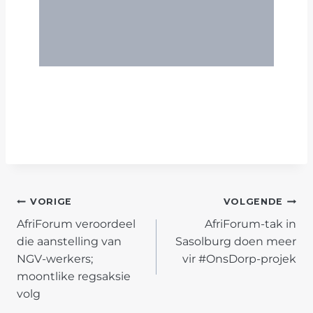
POST
VORIGE
VOLGENDE
AfriForum veroordeel
AfriForum-tak in
NAVIGATION
die aanstelling van
Sasolburg doen meer
NGV-werkers;
vir #OnsDorp-projek
moontlike regsaksie
volg