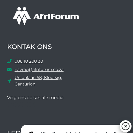
KONTAK ONS
086 10 200 30
navrae@afriforum.co.za
Unionlaan 58, Kloofsig,
Centurion
Volg ons ​​op sosiale media
Facebook
Twitter
YouTube
Instagram