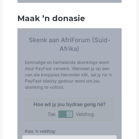
Maak
’
n donasie