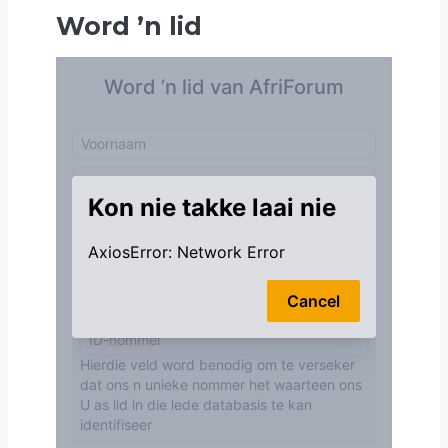
Word
’
n lid