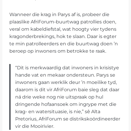
Wanneer die krag in Parys af is, probeer die
plaaslike AfriForum-buurtwag patrollies doen,
veral om kabeldiefstal, wat hoogty vier tydens
kragonderbrekings, hok te slaan. Daar is egter
te min patrolleerders en die buurtwag doen ’n
beroep op inwoners om betrokke te raak.
“Dit is merkwaardig dat inwoners in krisistye
hande vat en mekaar ondersteun. Parys se
inwoners gaan werklik deur ’n moeilike tyd,
daarom is dit vir AfriForum baie sleg dat daar
ná drie weke nog nie uitspraak op hul
dringende hofaansoek om ingrype met die
krag- en watersituasie, is nie,” sê Alta
Pretorius, AfriForum se distrikskoördineerder
vir die Mooirivier.