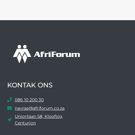
KONTAK ONS
086 10 200 30
navrae@afriforum.co.za
Unionlaan 58, Kloofsig,
Centurion