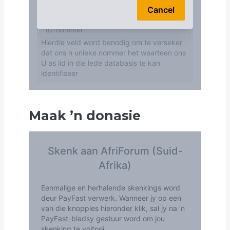
Maak
’
n donasie