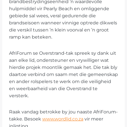
brandbestrydingseenheid ’n waardevolle
hulpmiddel vir Pearly Beach en omliggende
gebiede sal wees, veral gedurende die
brandseisoen wanneer vinnige optrede dikwels
die verskil tussen ’n klein voorval en ’n groot
ramp kan beteken.
AfriForum se Overstrand-tak spreek sy dank uit
aan elke lid, ondersteuner en vrywilliger wat
hierdie projek moontlik gemaak het. Die tak bly
daartoe verbind om saam met die gemeenskap
en ander rolspelers te werk om die veiligheid
en weerbaarheid van die Overstrand te
versterk.
Raak vandag betrokke by jou naaste AfriForum-
takke. Besoek
www.wordlid.co.za
vir meer
inligting.