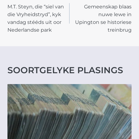
M.T. Steyn, die “siel van
Gemeenskap blaas
NAVIGATION
die Vryheidstryd”, kyk
nuwe lewe in
vandag stééds uit oor
Upington se historiese
Nederlandse park
treinbrug
SOORTGELYKE PLASINGS