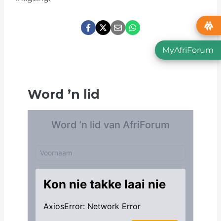
MyAfriForum
Word
’
n lid