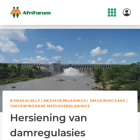
Skip
to
content
#ONSSALSELF
|
MEDIAVERKLARINGS
|
OMGEWINGSAKE
|
OMGEWINGSAKE MEDIAVERKLARINGS
Hersiening van
damregulasies