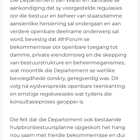
Die Departement van Water en Sanitasie se
aankondiging dat sy voorgestelde regulasies
oor die bestuur en beheer van staatsdamme
aansienlike hersiening sal ondergaan en aan
verdere openbare deelname onderwerp sal
word, bevestig dat AfriForum se
bekommernisse oor openbare toegang tot
damme, private eiendomsreg en die skepping
van bestuurstrukture en beheermeganismes,
wat moontlik die Departement se wetlike
bevoegdhede oorskry, geregverdig was. Dit
volg ná wydverspreide openbare teenkanting
en ernstige regskwessies wat tydens die
konsultasieproses geopper is.
Die feit dat die Departement ook bestaande
hulpbronbestuursplanne opgeskort het hang
nou saam met hierdie bekommernisse en dui