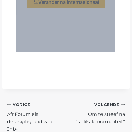
POST
VORIGE
VOLGENDE
AfriForum eis
Om te streef na
NAVIGATION
deursigtigheid van
“radikale normaliteit”
Jhb-