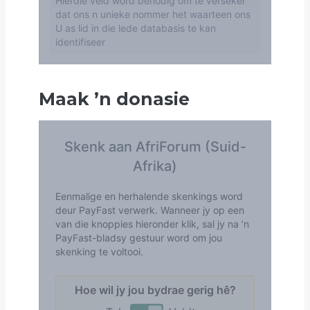
Maak
’
n donasie