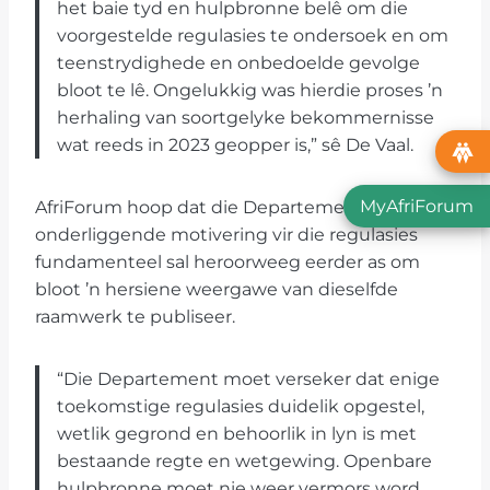
het baie tyd en hulpbronne belê om die
voorgestelde regulasies te ondersoek en om
teenstrydighede en onbedoelde gevolge
bloot te lê. Ongelukkig was hierdie proses ’n
herhaling van soortgelyke bekommernisse
wat reeds in 2023 geopper is,” sê De Vaal.
MyAfriForum
AfriForum hoop dat die Departement nou die
onderliggende motivering vir die regulasies
fundamenteel sal heroorweeg eerder as om
bloot ’n hersiene weergawe van dieselfde
raamwerk te publiseer.
“Die Departement moet verseker dat enige
toekomstige regulasies duidelik opgestel,
wetlik gegrond en behoorlik in lyn is met
bestaande regte en wetgewing. Openbare
hulpbronne moet nie weer vermors word