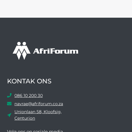
KONTAK ONS
086 10 200 30
navrae@afriforum.co.za
Unionlaan 58, Kloofsig,
Centurion
Volg ons ​​op sosiale media