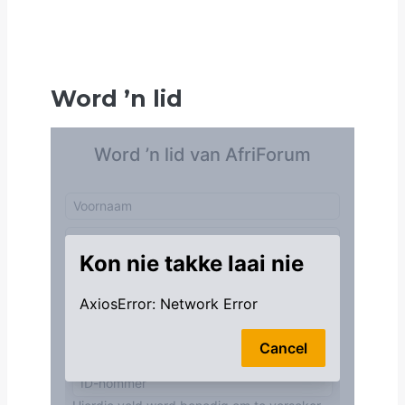
Word
’
n lid