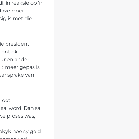
, in reaksie op ’n
 November
ig is met die
ie president
 ontlok.
uur en ander
it meer gepas is
aar sprake van
groot
sal word. Dan sal
ewe proses was,
e
oekyk hoe sy geld