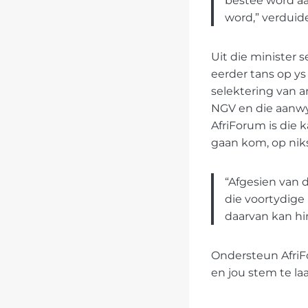
bestee word aan
word,” verduide
Uit die minister 
eerder tans op ys 
selektering van ar
NGV en die aanwy
AfriForum is die 
gaan kom, op niks 
“Afgesien van 
die voortydige
daarvan kan hi
Ondersteun Afri
en jou stem te laa