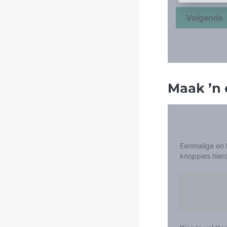
Maak
’
n 