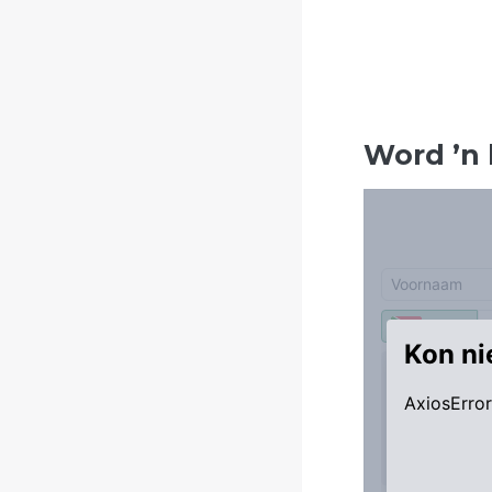
Word
’
n 