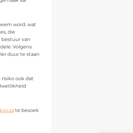
 gemaak sal
rneem word, wat
es, die
ie bestuur van
dele. Volgens
ler duur te staan
risiko ook dat
dwetlikheid
.co.za
te besoek