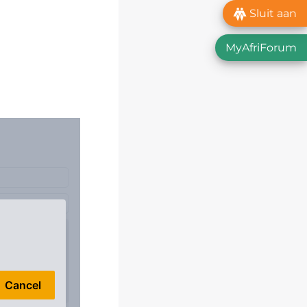
Sluit aan
MyAfriForum