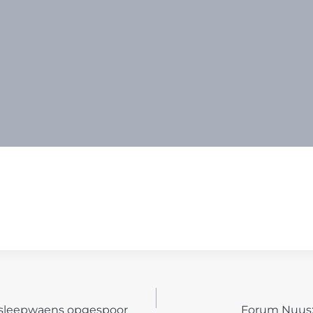
rsleepwaens opgespoor
Forum Nuus: 