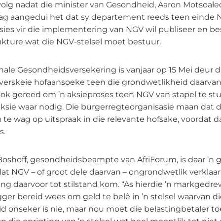
volg nadat die minister van Gesondheid, Aaron Motsoaledi
ag aangedui het dat sy departement reeds teen einde
sies vir die implementering van NGV wil publiseer en bes
ukture wat die NGV-stelsel moet bestuur.
ale Gesondheidsversekering is vanjaar op 15 Mei deur d
 verskeie hofaansoeke teen die grondwetlikheid daarvan
ook gereed om ’n aksieproses teen NGV van stapel te st
ksie waar nodig. Die burgerregteorganisasie maan dat d
te wag op uitspraak in die relevante hofsake, voordat d
s.
Boshoff, gesondheidsbeampte van AfriForum, is daar ’n 
at NGV – of groot dele daarvan – ongrondwetlik verklaar 
ing daarvoor tot stilstand kom. “As hierdie ’n markgedr
ger bereid wees om geld te belê in ’n stelsel waarvan di
d onseker is nie, maar nou moet die belastingbetaler t