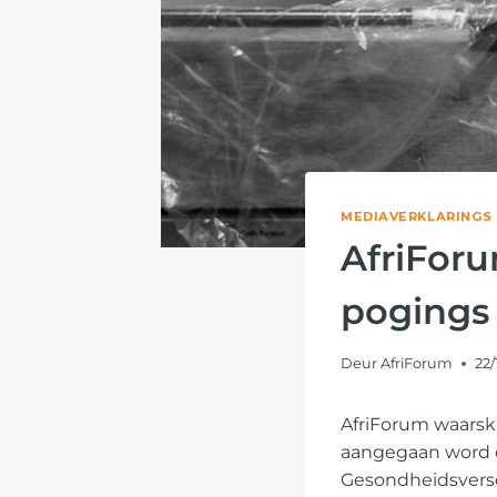
MEDIAVERKLARINGS
AfriFor
pogings
Deur
AfriForum
22/
AfriForum waarsk
aangegaan word om
Gesondheidsverse