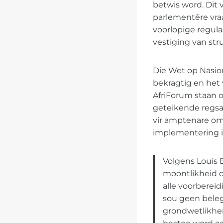
betwis word. Dit 
parlementêre vra
voorlopige regula
vestiging van str
Die Wet op Nasion
bekragtig en het
AfriForum staan 
geteikende regsa
vir amptenare om 
implementering i
Volgens Louis 
moontlikheid d
alle voorbereid
sou geen beleg
grondwetlikhei