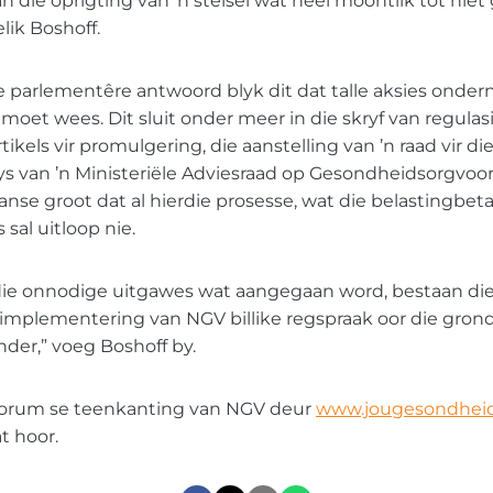
 die oprigting van ’n stelsel wat heel moontlik tot niet
lik Boshoff.
se parlementêre antwoord blyk dit dat talle aksies onde
moet wees. Dit sluit onder meer in die skryf van regulasi
tikels vir promulgering, die aanstelling van ’n raad vir d
s van ’n Ministeriële Adviesraad op Gesondheidsorgvoor
kanse groot dat al hierdie prosesse, wat die belastingbeta
sal uitloop nie.
die onnodige uitgawes wat aangegaan word, bestaan die 
 implementering van NGV billike regspraak oor die gron
nder,” voeg Boshoff by.
Forum se teenkanting van NGV deur
www.jougesondheid
t hoor.