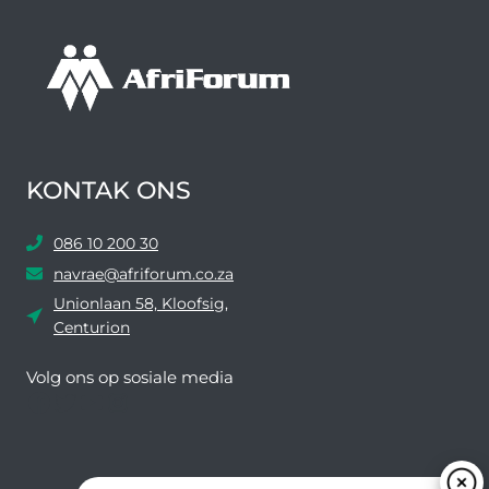
KONTAK ONS
086 10 200 30
navrae@afriforum.co.za
Unionlaan 58, Kloofsig,
Centurion
Volg ons ​​op sosiale media
Facebook
Twitter
YouTube
Instagram