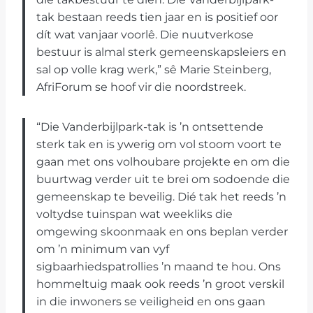
tak bestaan reeds tien jaar en is positief oor
dít wat vanjaar voorlê. Die nuutverkose
bestuur is almal sterk gemeenskapsleiers en
sal op volle krag werk,” sê Marie Steinberg,
AfriForum se hoof vir die noordstreek.
“Die Vanderbijlpark-tak is ’n ontsettende
sterk tak en is ywerig om vol stoom voort te
gaan met ons volhoubare projekte en om die
buurtwag verder uit te brei om sodoende die
gemeenskap te beveilig. Dié tak het reeds ’n
voltydse tuinspan wat weekliks die
omgewing skoonmaak en ons beplan verder
om ’n minimum van vyf
sigbaarhiedspatrollies ’n maand te hou. Ons
hommeltuig maak ook reeds ’n groot verskil
in die inwoners se veiligheid en ons gaan