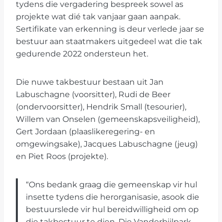
tydens die vergadering bespreek sowel as
projekte wat dié tak vanjaar gaan aanpak.
Sertifikate van erkenning is deur verlede jaar se
bestuur aan staatmakers uitgedeel wat die tak
gedurende 2022 ondersteun het.
Die nuwe takbestuur bestaan uit Jan
Labuschagne (voorsitter), Rudi de Beer
(ondervoorsitter), Hendrik Small (tesourier),
Willem van Onselen (gemeenskapsveiligheid),
Gert Jordaan (plaaslikeregering- en
omgewingsake), Jacques Labuschagne (jeug)
en Piet Roos (projekte).
“Ons bedank graag die gemeenskap vir hul
insette tydens die herorganisasie, asook die
bestuurslede vir hul bereidwilligheid om op
die takbestuur te dien. Die Vanderbijlpark-