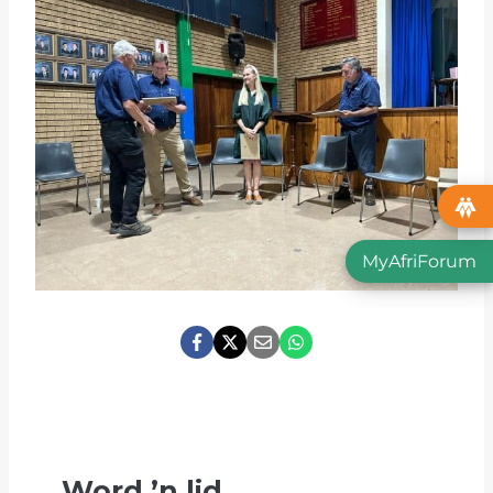
MyAfriForum
Word
’
n lid