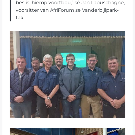
beslis hierop voortbou,” sê Jan Labuschagne,
voorsitter van AfriForum se Vanderbijlpark-
tak.