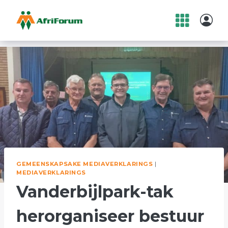
Skip
to
content
GEMEENSKAPSAKE MEDIAVERKLARINGS
|
MEDIAVERKLARINGS
Vanderbijlpark-tak
herorganiseer bestuur