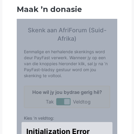
Maak
’
n donasie