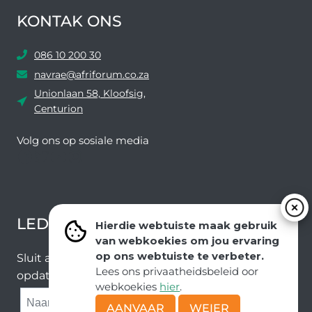
KONTAK ONS
086 10 200 30
navrae@afriforum.co.za
Unionlaan 58, Kloofsig,
Centurion
Volg ons ​​op sosiale media
Facebook
Twitter
YouTube
Instagram
LEDEVOORDELE NUUSBRIEF
Hierdie webtuiste maak gebruik
van webkoekies om jou ervaring
op ons webtuiste te verbeter.
Sluit aan by ons e-poslys om die nuutste nuus en
Lees ons privaatheidsbeleid oor
opdaterings van ons span te ontvang.
webkoekies
hier
.
SUBMIT
AANVAAR
WEIER