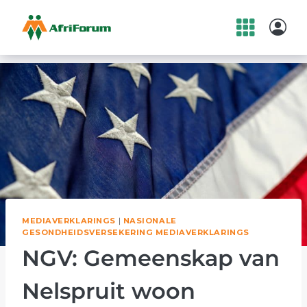
Skip
to
content
MEDIAVERKLARINGS
|
NASIONALE
GESONDHEIDSVERSEKERING MEDIAVERKLARINGS
NGV: Gemeenskap van
Nelspruit woon