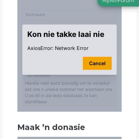
MyAfriForum
Maak
’
n donasie