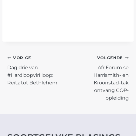
POST
VORIGE
VOLGENDE
Dag drie van
AfriForum se
NAVIGATION
#HardloopvirHoop:
Harrismith- en
Reitz tot Bethlehem
Kroonstad-tak
ontvang GOP-
opleiding