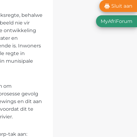
Sluit aan
iksregte, behalwe
MyAfriForum
beeld nie vir
ie ontwikkeling
water en
ende is. Inwoners
e regte in
 in munisipale
em om
prosesse gevolg
ewings en dit aan
voordat dit te
ivier.
rp-tak aan: