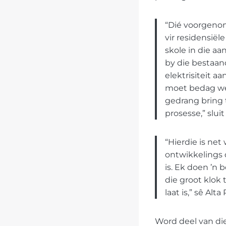
“Dié voorgenom
vir residensiël
skole in die a
by die bestaan
elektrisiteit a
moet bedag wee
gedrang bring 
prosesse,” sluit
“Hierdie is ne
ontwikkelings
is. Ek doen ’n
die groot klok
laat is,” sê Alt
Word deel van die