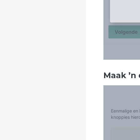
Maak
’
n 