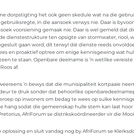
e dorpstigting het ook geen skedule wat na die gebru
e gebruiksregte, in die aansoek verwys nie. Daar is byvoor
ansoek voorsiening gemaak nie. Daar is wel gemeld dat d
de dienstestrukture ten opsigte van stormwater, riool, 
angesluit gaan word; dít terwyl dié dienste reeds onvoldo
s en proaktief optree om enige kennisgewing wat hull
teen te staan. Openbare deelname is ’n wetlike vereiste
 Roos af.
t weereens ’n bewys dat die munisipaliteit kortpaaie ne
 deur te druk sonder dat behoorlike openbaredeelname
 beroep op inwoners om bedag te wees op sulke kennisg
 te hang sodat die gemeenskap hulle stem kan laat hoor 
a Pretorius, AfriForum se distrikskoördineerder vir die Mooir
 oplossing en sluit vandag nog by AfriForum se Klerksdo