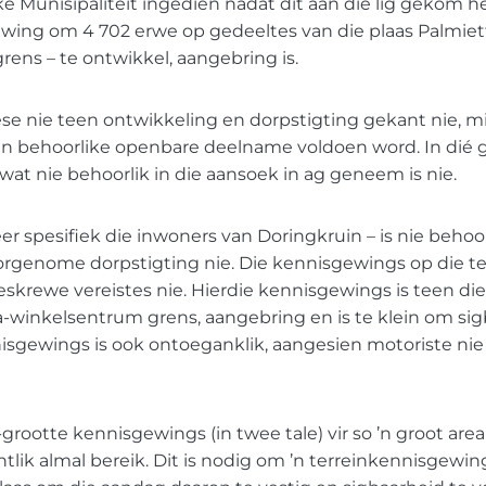
ke Munisipaliteit ingedien nadat dit aan die lig gekom he
ing om 4 702 erwe op gedeeltes van die plaas Palmiet
rens – te ontwikkel, aangebring is.
ese nie teen ontwikkeling en dorpstigting gekant nie, mi
n behoorlike openbare deelname voldoen word. In dié ge
wat nie behoorlik in die aansoek in ag geneem is nie.
r spesifiek die inwoners van Doringkruin – is nie behoor
oorgenome dorpstigting nie. Die kennisgewings op die te
eskrewe vereistes nie. Hierdie kennisgewings is teen di
-winkelsentrum grens, aangebring en is te klein om sig
nisgewings is ook ontoeganklik, aangesien motoriste ni
-grootte kennisgewings (in twee tale) vir so ’n groot are
lik almal bereik. Dit is nodig om ’n terreinkennisgewin