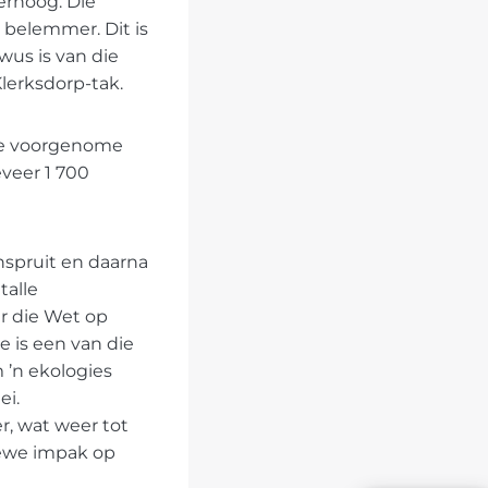
erhoog. Die
 belemmer. Dit is
wus is van die
Klerksdorp-tak.
die voorgenome
eveer 1 700
nspruit en daarna
talle
r die Wet op
 is een van die
’n ekologies
ei.
r, wat weer tot
tiewe impak op