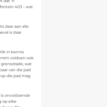
t dat ’n
fontein 403 – wat
ts daar aan alle
val is daar
lik in kennis
rrein voldoen ook
e grensdrade, wat
baar van die pad
e op die pad mag
a is onvoldoende
g op elke