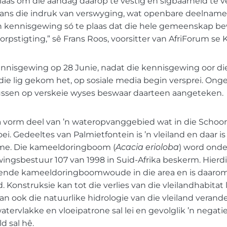
plaas om die aandag daarop te vestig en sigbaarheid te v
tans die indruk van verswyging, wat openbare deelname
n kennisgewing só te plaas dat die hele gemeenskap be
rpstigting,” sê Frans Roos, voorsitter van AfriForum se 
kennisgewing op 28 Junie, nadat die kennisgewing oor 
die lig gekom het, op sosiale media begin versprei. Ong
ussen op verskeie wyses beswaar daarteen aangeteken.
a vorm deel van ’n wateropvanggebied wat in die Schoo
loei. Gedeeltes van Palmietfontein is ’n vleiland en daar is 
e. Die kameeldoringboom (
Acacia erioloba
) word onde
gsbestuur 107 van 1998 in Suid-Afrika beskerm. Hierdie
ende kameeldoringboomwoude in die area en is daarom 
 Konstruksie kan tot die verlies van die vleilandhabitat l
n ook die natuurlike hidrologie van die vleiland verande
atervlakke en vloeipatrone sal lei en gevolglik ’n nega
d sal hê.