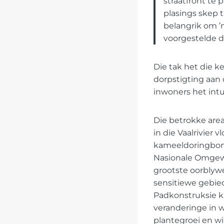
straatfront te 
plasings skep 
belangrik om ’
voorgestelde do
Die tak het die 
dorpstigting aan 
inwoners het int
Die betrokke are
in die Vaalrivier v
kameeldoringbom
Nasionale Omgewin
grootste oorblyw
sensitiewe gebied.
Padkonstruksie ka
veranderinge in w
plantegroei en wil