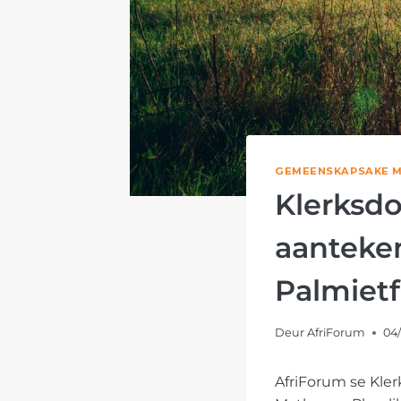
GEMEENSKAPSAKE M
Klerksdo
aanteke
Palmiet
Deur
AfriForum
04
AfriForum se Kle