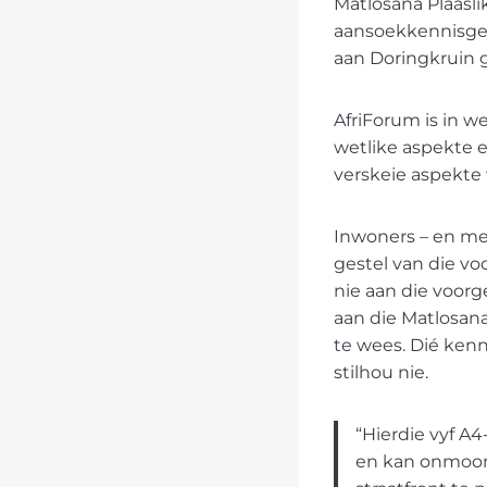
Matlosana Plaasli
aansoekkennisgew
aan Doringkruin g
AfriForum is in w
wetlike aspekte e
verskeie aspekte 
Inwoners – en mee
gestel van die v
nie aan die voorg
aan die Matlosana
te wees. Dié ken
stilhou nie.
“Hierdie vyf A4
en kan onmoont