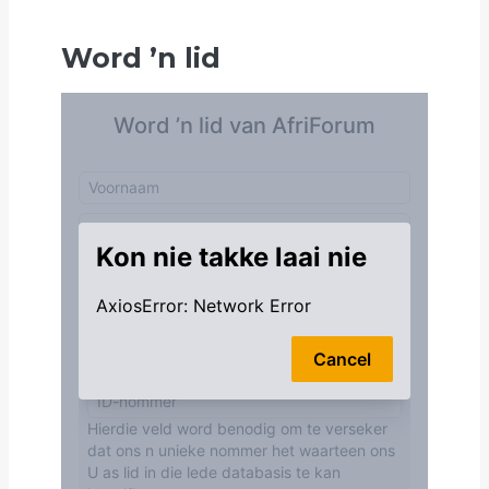
Word
’
n lid