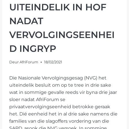
UITEINDELIK IN HOF
NADAT
VERVOLGINGSEENHEI
D INGRYP
Deur
AfriForum
18/02/2021
Die Nasionale Vervolgingsgesag (NVG) het
uiteindelik besluit om op te tree in drie sake
wat in sommige gevalle reeds vir byna drie jaar
sloer nadat AfriForum se
privaatvervolgingseenheid betrokke geraak
het. Dié eenheid het in al drie sake namens die
families van die slagoffers vordering van die
SAPD, asook die NVG versoek. In sommige