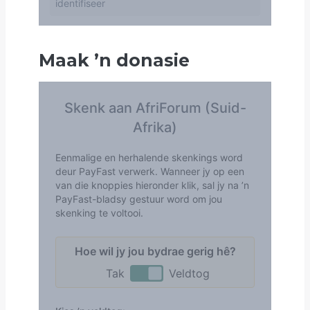
Maak
’
n donasie