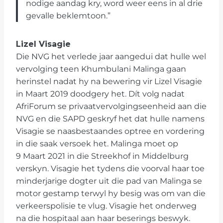
nodige aandag kry, word weer eens in al drie
gevalle beklemtoon.”
Lizel Visagie
Die NVG het verlede jaar aangedui dat hulle wel
vervolging teen Khumbulani Malinga gaan
herinstel nadat hy na bewering vir Lizel Visagie
in Maart 2019 doodgery het. Dít volg nadat
AfriForum se privaatvervolgingseenheid aan die
NVG en die SAPD geskryf het dat hulle namens
Visagie se naasbestaandes optree en vordering
in die saak versoek het. Malinga moet op
9 Maart 2021 in die Streekhof in Middelburg
verskyn. Visagie het tydens die voorval haar toe
minderjarige dogter uit die pad van Malinga se
motor gestamp terwyl hy besig was om van die
verkeerspolisie te vlug. Visagie het onderweg
na die hospitaal aan haar beserings beswyk.