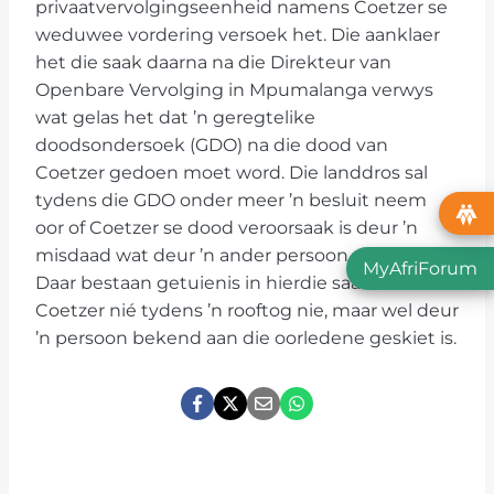
privaatvervolgingseenheid namens Coetzer se
weduwee vordering versoek het. Die aanklaer
het die saak daarna na die Direkteur van
Openbare Vervolging in Mpumalanga verwys
wat gelas het dat ’n geregtelike
doodsondersoek (GDO) na die dood van
Coetzer gedoen moet word. Die landdros sal
tydens die GDO onder meer ’n besluit neem
oor of Coetzer se dood veroorsaak is deur ’n
misdaad wat deur ’n ander persoon gepleeg is.
MyAfriForum
Daar bestaan getuienis in hierdie saak dat
Coetzer nié tydens ’n rooftog nie, maar wel deur
’n persoon bekend aan die oorledene geskiet is.