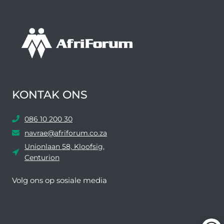
KONTAK ONS
086 10 200 30
navrae@afriforum.co.za
Unionlaan 58, Kloofsig,
Centurion
Volg ons ​​op sosiale media
Facebook
Twitter
YouTube
Instagram