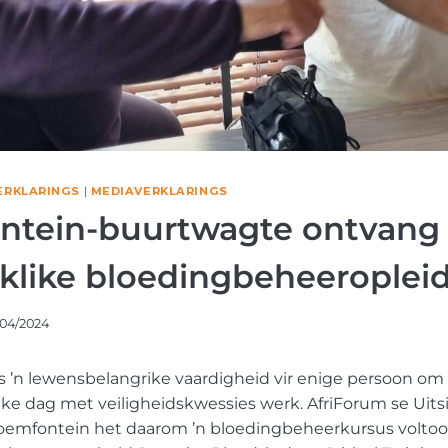
ERKLARINGS
|
MEDIAVERKLARINGS
ntein-buurtwagte ontvang
klike bloedingbeheeroplei
/04/2024
 ’n lewensbelangrike vaardigheid vir enige persoon om 
lke dag met veiligheidskwessies werk. AfriForum se Uits
oemfontein het daarom ’n bloedingbeheerkursus volto