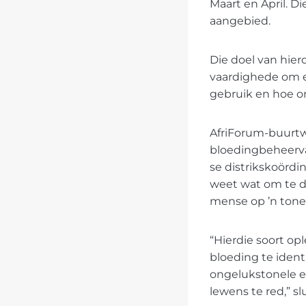
Maart en April. Di
aangebied.
Die doel van hier
vaardighede om er
gebruik en hoe om
AfriForum-buurtw
bloedingbeheerva
se distrikskoördi
weet wat om te do
mense op ’n tonee
“Hierdie soort op
bloeding te ident
ongelukstonele e
lewens te red,” sl