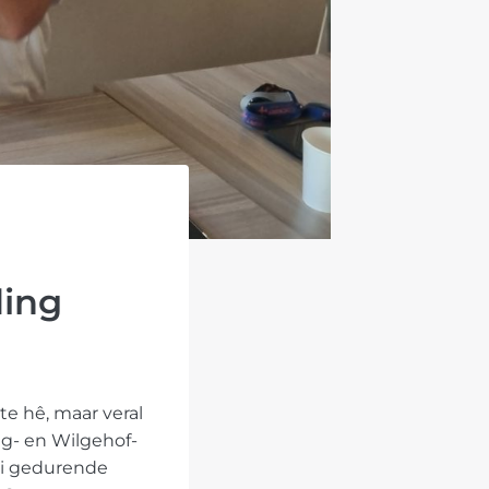
ding
te hê, maar veral
ig- en Wilgehof-
oi gedurende