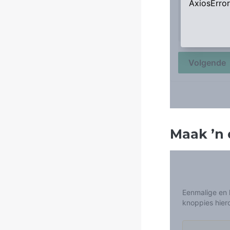
Maak
’
n 