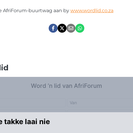
ste AfriForum-buurtwag aan by
www.wordlid.co.za
lid