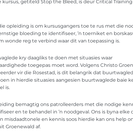
e kursus, getiteld Stop the Bleed, is deur Critical Traini
die opleiding is om kursusgangers toe te rus met die no
nstige bloeding te identifiseer, ’n toerniket en borska
 wonde reg te verbind waar dit van toepassing is.
aglede kry daagliks te doen met situasies waar
ardighede toegepas moet word. Volgens Christo Groen
neerder vir die Rosestad, is dit belangrik dat buurtwagle
en in hierdie situasies aangesien buurtwaglede baie ke
l is.
leiding bemagtig ons patrolleerders met die nodige ken
ifiseer en te behandel in ’n noodgeval. Ons is byna elke
n misdaadtonele en kennis soos hierdie kan ons help 
uit Groenewald af.