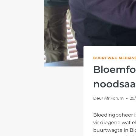
BUURTWAG MEDIAV
Bloemfo
noodsaa
Deur
AfriForum
29
Bloedingbeheer is
vir diegene wat e
buurtwagte in Bl