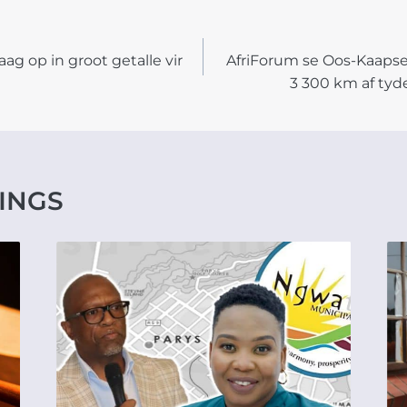
g op in groot getalle vir
AfriForum se Oos-Kaapse
N
3 300 km af tyde
INGS