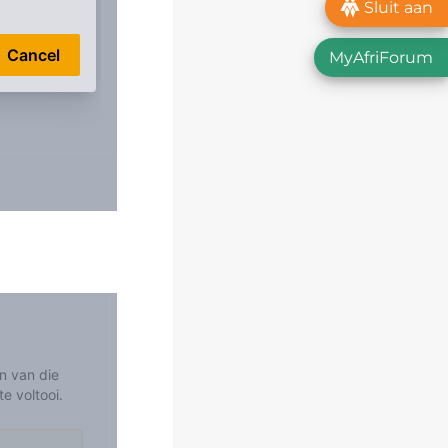
Sluit aan
MyAfriForum