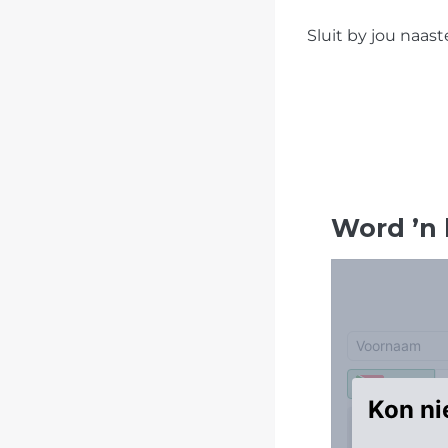
Sluit by jou naa
Word
’
n 