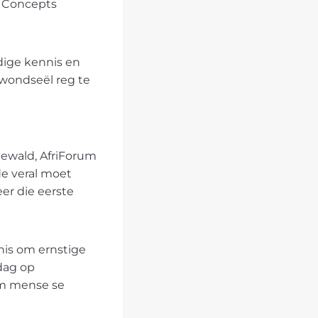
ng Concepts
dige kennis en
swondseël reg te
ewald, AfriForum
de veral moet
er die eerste
nis om ernstige
 dag op
om mense se