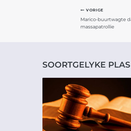
POST
VORIGE
Marico-buurtwagte daa
NAVIGATIO
massapatrollie
SOORTGELYKE PLAS