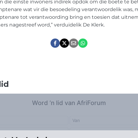
 die einste inwoners indirek opdok om die boete te bet
ptenare wat vir die besoedeling verantwoordelik was, mo
mptenare tot verantwoording bring en toesien dat uitne
rs nagestreef word,” verduidelik De Klerk.
lid