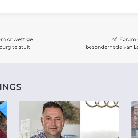
 om onwettige
AfriForum 
N
burg te stuit
besonderhede van Le
INGS