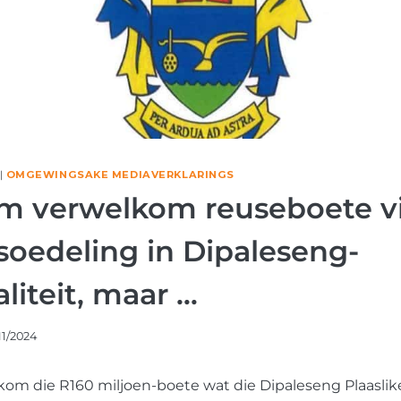
|
OMGEWINGSAKE MEDIAVERKLARINGS
um verwelkom reuseboete v
oedeling in Dipaleseng-
liteit, maar …
11/2024
om die R160 miljoen-boete wat die Dipaleseng Plaaslike