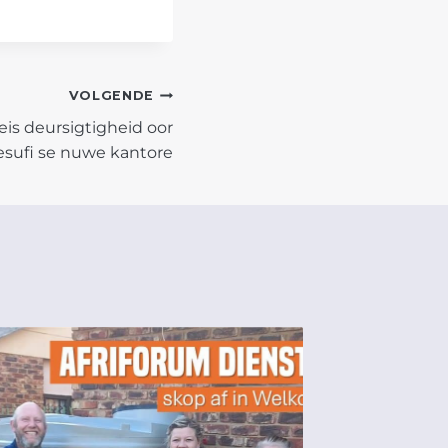
VOLGENDE
eis deursigtigheid oor
sufi se nuwe kantore