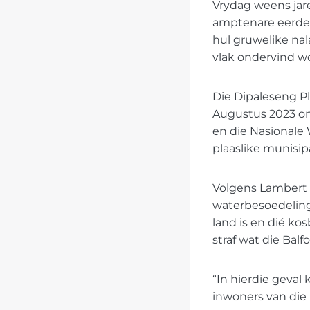
Vrydag weens jare
amptenare eerder
hul gruwelike nal
vlak ondervind wo
Die Dipaleseng Pl
Augustus 2023 on
en die Nasionale 
plaaslike munisipa
Volgens Lambert 
waterbesoedeling
land is en dié ko
straf wat die Bal
“In hierdie geval 
inwoners van die