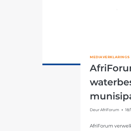
MEDIAVERKLARINGS
AfriFor
waterbes
munisipa
Deur
AfriForum
18/
AfriForum verwelk