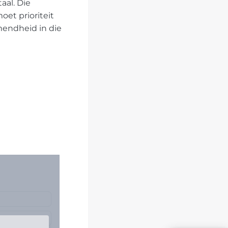
aal. Die
et prioriteit
mendheid in die