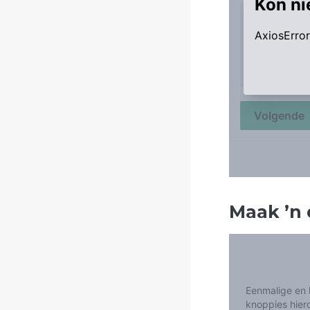
Maak
’
n 