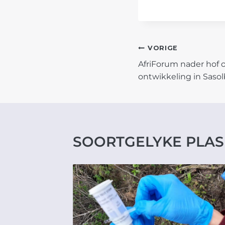
POST
VORIGE
AfriForum nader hof
NAVIGATIO
ontwikkeling in Sasol
SOORTGELYKE PLAS