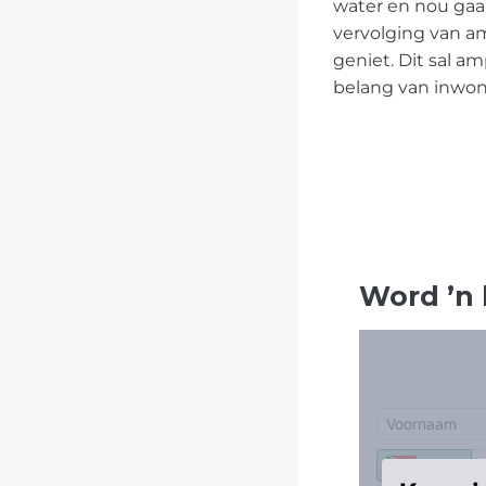
water en nou gaan
vervolging van am
geniet. Dit sal a
belang van inwone
Word
’
n 