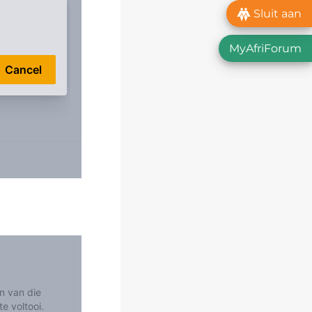
Sluit aan
MyAfriForum