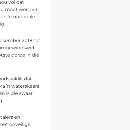
hou vol dat
ou moet word vir
 op ’n nasionale
ig.
 Desember 2018 tot
e Omgewingswet
tste dorpe in dié
oodsaaklik dat
ka ’n waterskaars
an is die swaar
g.
etalers en
met onveilige