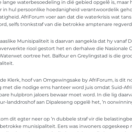
 lange waterbesoedeling in dié gebied opgelê is, maar 
 in hul persoonlike hoedanigheid verantwoordelik geh
atigheid. AfriForum voer aan dat die waterkrisis wat tans
rd, selfs tronkstraf van die betrokke amptenare regverd
aaslike Munisipaliteit is daarvan aangekla dat hy vanaf
verwerkte riool gestort het en derhalwe die Nasional
Waterwet oortree het. Balfour en Greylingstad is die groo
liteit.
de Klerk, hoof van Omgewingsake by AfriForum, is dit n
 met die nodige erns hanteer word juis omdat Suid-Afri
sbare hulpbron jaloers bewaar moet word. In die lig daarv
four-landdroshof aan Dipaleseng opgelê het, ’n oorwinnin
kom dit egter neer op ’n dubbele straf vir die belastingb
 betrokke munisipaliteit. Eers was inwoners opgeskeep 