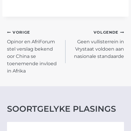
POST
VORIGE
VOLGENDE
Opinor en AfriForum
Geen vullisterrein in
NAVIGATION
stel verslag bekend
Vrystaat voldoen aan
oor China se
nasionale standaarde
toenemende invloed
in Afrika
SOORTGELYKE PLASINGS