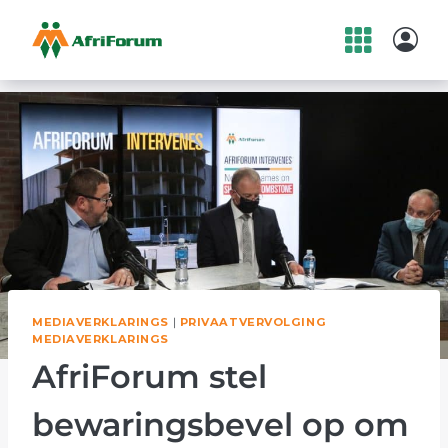
Skip
to
content
MEDIAVERKLARINGS
|
PRIVAATVERVOLGING
MEDIAVERKLARINGS
AfriForum stel
bewaringsbevel op om