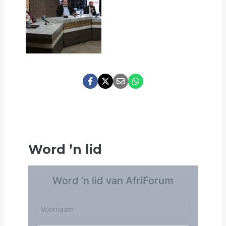
Word
’
n lid