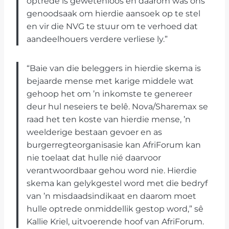
optrede is gewetenloos en daarom was ons
genoodsaak om hierdie aansoek op te stel
en vir die NVG te stuur om te verhoed dat
aandeelhouers verdere verliese ly.”
“Baie van die beleggers in hierdie skema is
bejaarde mense met karige middele wat
gehoop het om ’n inkomste te genereer
deur hul neseiers te belê. Nova/Sharemax se
raad het ten koste van hierdie mense, ’n
weelderige bestaan gevoer en as
burgerregteorganisasie kan AfriForum kan
nie toelaat dat hulle nié daarvoor
verantwoordbaar gehou word nie. Hierdie
skema kan gelykgestel word met die bedryf
van ’n misdaadsindikaat en daarom moet
hulle optrede onmiddellik gestop word,” sê
Kallie Kriel, uitvoerende hoof van AfriForum.