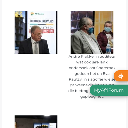
André Prakke, ’n ouditeur
wat ook jare lank
ondersoek oor Sharemax
gedoen het en Eva
Kautzy, ’n slagoffer wie se
pa weens die impak van
MyAfriForum
die bedrogspul selfmoord
gepleeg het.