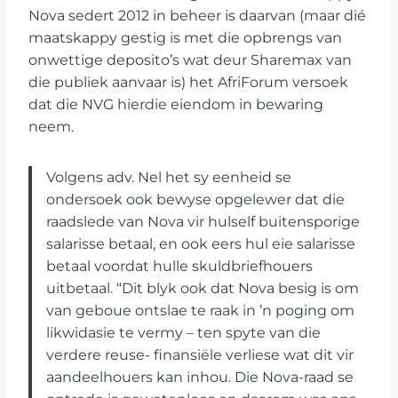
Nova sedert 2012 in beheer is daarvan (maar dié
maatskappy gestig is met die opbrengs van
onwettige deposito’s wat deur Sharemax van
die publiek aanvaar is) het AfriForum versoek
dat die NVG hierdie eiendom in bewaring
neem.
Volgens adv. Nel het sy eenheid se
ondersoek ook bewyse opgelewer dat die
raadslede van Nova vir hulself buitensporige
salarisse betaal, en ook eers hul eie salarisse
betaal voordat hulle skuldbriefhouers
uitbetaal. “Dit blyk ook dat Nova besig is om
van geboue ontslae te raak in ’n poging om
likwidasie te vermy – ten spyte van die
verdere reuse- finansiële verliese wat dit vir
aandeelhouers kan inhou. Die Nova-raad se