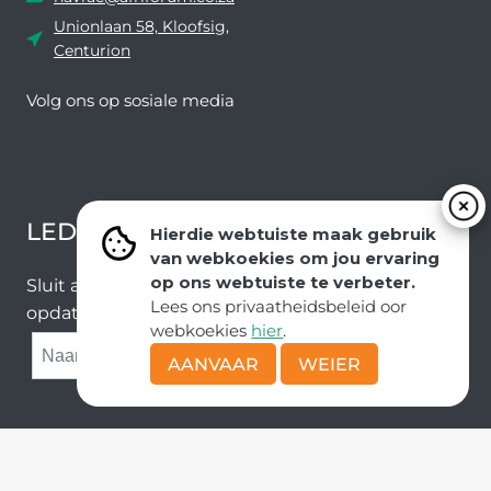
Unionlaan 58, Kloofsig,
Centurion
Volg ons ​​op sosiale media
Facebook
Twitter
YouTube
Instagram
LEDEVOORDELE NUUSBRIEF
Hierdie webtuiste maak gebruik
van webkoekies om jou ervaring
op ons webtuiste te verbeter.
Sluit aan by ons e-poslys om die nuutste nuus en
Lees ons privaatheidsbeleid oor
opdaterings van ons span te ontvang.
webkoekies
hier
.
SUBMIT
AANVAAR
WEIER
Kopiereg © AfriForum
Deel van die Solidariteit Beweging |
POPI-wetsbeleide