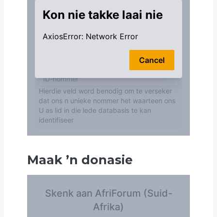
Maak
’
n donasie