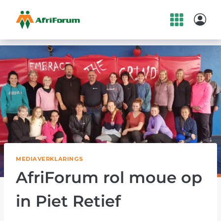
Skip
to
content
MEDIAVERKLARINGS
AfriForum rol moue op
in Piet Retief