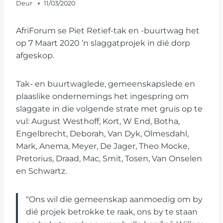
Deur
11/03/2020
AfriForum se Piet Retief-tak en -buurtwag het
op 7 Maart 2020 ’n slaggatprojek in dié dorp
afgeskop.
Tak- en buurtwaglede, gemeenskapslede en
plaaslike ondernemings het ingespring om
slaggate in die volgende strate met gruis op te
vul: August Westhoff, Kort, W End, Botha,
Engelbrecht, Deborah, Van Dyk, Olmesdahl,
Mark, Anema, Meyer, De Jager, Theo Mocke,
Pretorius, Draad, Mac, Smit, Tosen, Van Onselen
en Schwartz.
“Ons wil die gemeenskap aanmoedig om by
dié projek betrokke te raak, ons by te staan