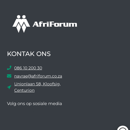
KONTAK ONS
086 10 200 30
navrae@afriforum.co.za
Unionlaan 58, Kloofsig,
Centurion
Volg ons ​​op sosiale media
Facebook
Twitter
YouTube
Instagram