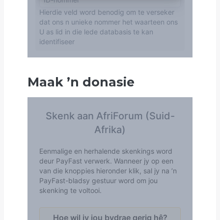
Maak
’
n donasie