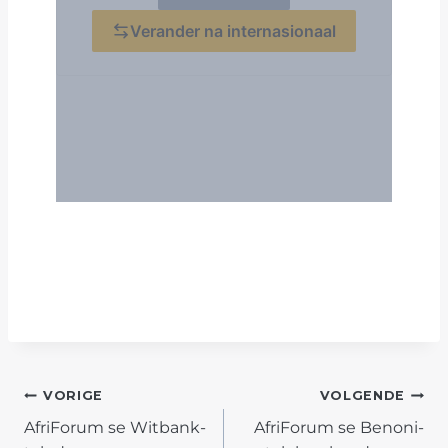
POST
VORIGE
VOLGENDE
AfriForum se Witbank-
AfriForum se Benoni-
NAVIGATION