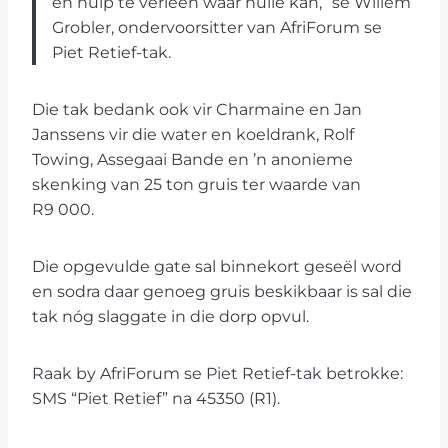
en hulp te verleen waar hulle kan,” sê Willem
Grobler, ondervoorsitter van AfriForum se
Piet Retief-tak.
Die tak bedank ook vir Charmaine en Jan
Janssens vir die water en koeldrank, Rolf
Towing, Assegaai Bande en ’n anonieme
skenking van 25 ton gruis ter waarde van
R9 000.
Die opgevulde gate sal binnekort geseël word
en sodra daar genoeg gruis beskikbaar is sal die
tak nóg slaggate in die dorp opvul.
Raak by AfriForum se Piet Retief-tak betrokke:
SMS “Piet Retief” na 45350 (R1).