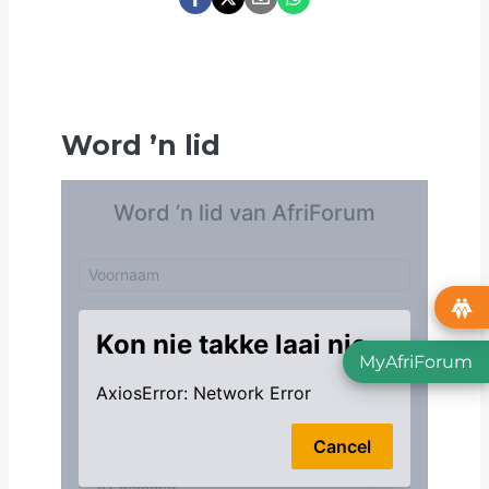
Word
’
n lid
MyAfriForum