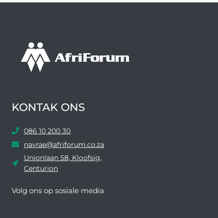
KONTAK ONS
086 10 200 30
navrae@afriforum.co.za
Unionlaan 58, Kloofsig,
Centurion
Volg ons ​​op sosiale media
Facebook
Twitter
YouTube
Instagram