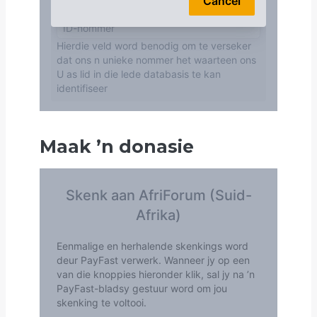
Maak
’
n donasie