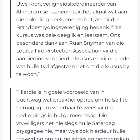
Uwe Kroh, veiligheidskoördineerder van
AfriForum se Tzaneen-tak, het almal wat aan
die opleiding deelgeneem het, asook die
Brandbestrydingsvereniging bedank. “Die
kursus was baie deeglik en leersaam. Ons
besondere dank aan Ruan Snyman van die
Letaba Fire Protection Association vir die
aanbieding van hierdie kursus en vir ons lede
wat hulle tyd afgestaan het om die kursus by
te woon.”
“Hierdie is ’n goeie voorbeeld van ’n
buurtwag wat proaktief optree om hulself te
bemagtig om weerbaar te wees vir die
bedreigings in hul gemeenskap. Die
vrywilligers het nie slegs hulle Saterdag
prysgegee nie, maar wys ook hierdeur hulle
toewyding om hul geliefdes en gemeenskap