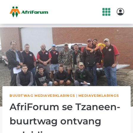
Skip
to
content
BUURTWAG MEDIAVERKLARINGS
|
MEDIAVERKLARINGS
AfriForum se Tzaneen-
buurtwag ontvang