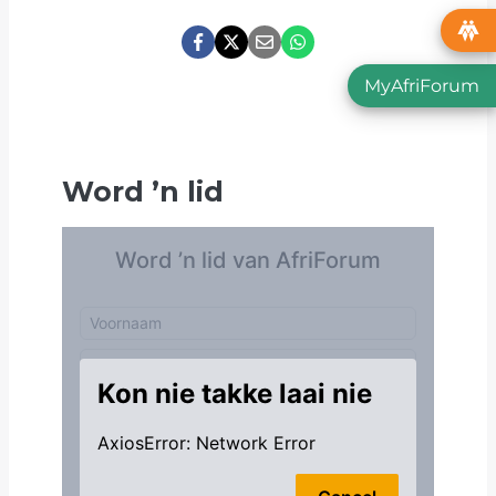
MyAfriForum
Word
’
n lid