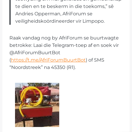
te dien en te beskerm in die toekoms,” sê
Andries Opperman, AfriForum se
veiligheidskoördineerder vir Limpopo.
Raak vandag nog by AfriForum se buurtwagte
betrokke: Laai die Telegram-toep af en soek vir
@AfriForumBuurtBot
(
https://t.me/AfriForumBuurtBot
) of SMS
“Noordstreek” na 45350 (R1).