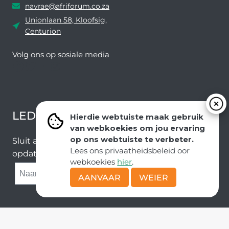
navrae@afriforum.co.za
Unionlaan 58, Kloofsig,
Centurion
Volg ons ​​op sosiale media
Facebook
Twitter
YouTube
Instagram
LEDEVOORDELE NUUSBRIEF
Hierdie webtuiste maak gebruik
van webkoekies om jou ervaring
op ons webtuiste te verbeter.
Sluit aan by ons e-poslys om die nuutste nuus en
Lees ons privaatheidsbeleid oor
opdaterings van ons span te ontvang.
webkoekies
hier
.
SUBMIT
AANVAAR
WEIER
Kopiereg © AfriForum
Deel van die Solidariteit Beweging |
POPI-wetsbeleide