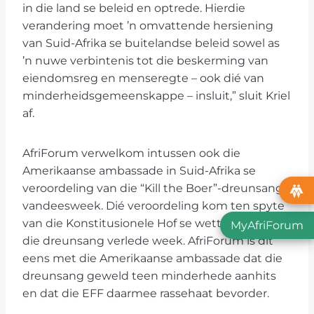
in die land se beleid en optrede. Hierdie
verandering moet ’n omvattende hersiening
van Suid-Afrika se buitelandse beleid sowel as
’n nuwe verbintenis tot die beskerming van
eiendomsreg en menseregte – ook dié van
minderheidsgemeenskappe – insluit,” sluit Kriel
af.
AfriForum verwelkom intussen ook die
Amerikaanse ambassade in Suid-Afrika se
veroordeling van die “Kill the Boer”-dreunsang
vandeesweek. Dié veroordeling kom ten spyte
van die Konstitusionele Hof se wettiging van
MyAfriForum
die dreunsang verlede week. AfriForum is dit
eens met die Amerikaanse ambassade dat die
dreunsang geweld teen minderhede aanhits
en dat die EFF daarmee rassehaat bevorder.