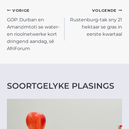
POST
VORIGE
VOLGENDE
GOP: Durban en
Rustenburg-tak sny 21
NAVIGATION
Amanzimtoti se water-
hektaar se gras in
en rioolnetwerke kort
eerste kwartaal
dringend aandag, sê
AfriForum
SOORTGELYKE PLASINGS