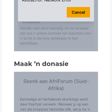
Maak
’
n donasie