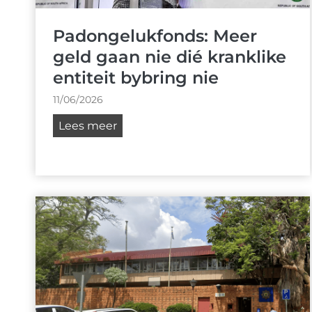
r
:
Padongelukfonds: Meer
M
geld gaan nie dié kranklike
o
entiteit bybring nie
e
t
11/06/2026
m
P
Lees meer
e
a
n
d
s
o
e
n
o
g
f
e
i
l
d
u
e
k
o
f
l