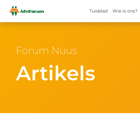
Tuisblad
Wie is ons?
Skip
to
content
Forum Nuus
Artikels