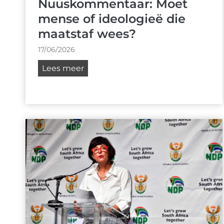
Nuuskommentaar: Moet
mense of ideologieë die
maatstaf wees?
17/06/2026
N
Lees meer
u
u
s
k
o
m
m
e
n
t
a
a