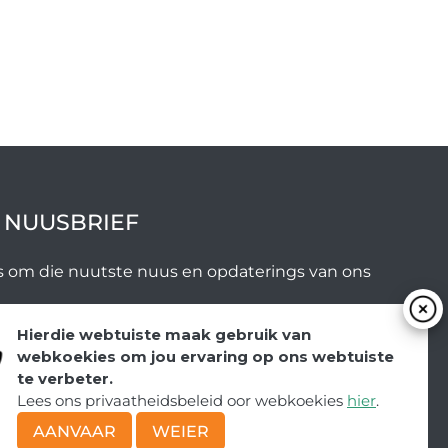
e
t
s
i
i
P
–
n
n
e
a
k
P
n
’
g
r
w
n
e
e
a
g
t
t
l
o
o
a
r
 NUUSBRIEF
m
s
i
d
i
a
ys om die nuutste nuus en opdaterings van ons
a
e
e
a
o
n
r
p
C
SUBMIT
Hierdie webtuiste maak gebruik van
a
A
webkoekies om jou ervaring op ons webtuiste
e
a
f
te verbeter.
n
n
r
Lees ons privaatheidsbeleid oor webkoekies
hier
.
t
t
i
AANVAAR
WEIER
u
e