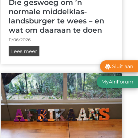
Die geswoeg om ’n
normale middelklas-
landsburger te wees – en
wat om daaraan te doen
11/06/2026
D
Lees meer
i
Sluit aan
e
g
MyAfriForum
e
s
w
o
e
g
o
m