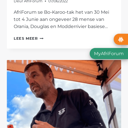
Deur
AfriForum
07/06/2022
AfriForum se Bo-Karoo-tak het van 30 Mei
tot 4 Junie aan ongeveer 28 mense van
Orania, Douglas en Modderrivier basiese…
BASIESE
LEES MEER
SKIETOPLEIDING
BEMAGTIG
MyAfriForum
LEDE
IN
DIE
BO-
KAROO