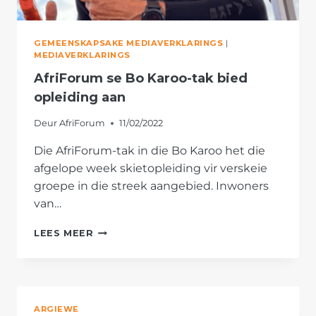
GEMEENSKAPSAKE MEDIAVERKLARINGS
|
MEDIAVERKLARINGS
AfriForum se Bo Karoo-tak bied
opleiding aan
Deur
AfriForum
11/02/2022
Die AfriForum-tak in die Bo Karoo het die
afgelope week skietopleiding vir verskeie
groepe in die streek aangebied. Inwoners
van…
AFRIFORUM
LEES MEER
SE
BO
KAROO-
TAK
BIED
ARGIEWE
OPLEIDING