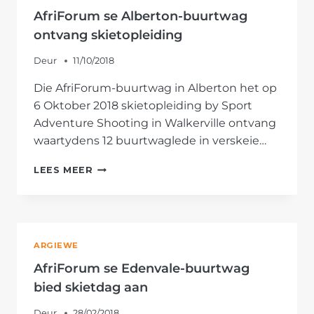
AAN
AfriForum se Alberton-buurtwag
ontvang skietopleiding
Deur
11/10/2018
Die AfriForum-buurtwag in Alberton het op
6 Oktober 2018 skietopleiding by Sport
Adventure Shooting in Walkerville ontvang
waartydens 12 buurtwaglede in verskeie…
AFRIFORUM
LEES MEER
SE
ALBERTON-
BUURTWAG
ONTVANG
SKIETOPLEIDING
ARGIEWE
AfriForum se Edenvale-buurtwag
bied skietdag aan
Deur
28/02/2018