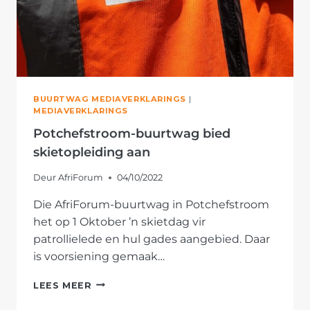
BUURTWAG MEDIAVERKLARINGS
|
MEDIAVERKLARINGS
Potchefstroom-buurtwag bied
skietopleiding aan
Deur
AfriForum
04/10/2022
Die AfriForum-buurtwag in Potchefstroom
het op 1 Oktober ’n skietdag vir
patrollielede en hul gades aangebied. Daar
is voorsiening gemaak…
POTCHEFSTROOM-
LEES MEER
BUURTWAG
BIED