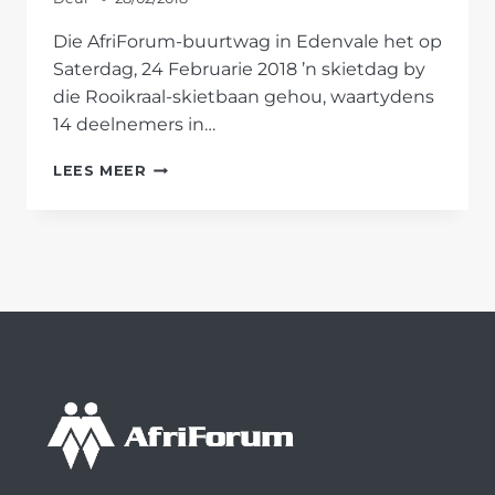
Die AfriForum-buurtwag in Edenvale het op
Saterdag, 24 Februarie 2018 ’n skietdag by
die Rooikraal-skietbaan gehou, waartydens
14 deelnemers in…
AFRIFORUM
LEES MEER
SE
EDENVALE-
BUURTWAG
BIED
SKIETDAG
AAN