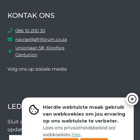
KONTAK ONS
086 10 200 30
navrae@afriforum.co.za
Unionlaan 58, Kloofsig,
Centurion
Volg ons ​​op sosiale media
Facebook
Twitter
YouTube
Instagram
LEDEVOORDELE NUUSBRIEF
Hierdie webtuiste maak gebruik
van webkoekies om jou ervaring
op ons webtuiste te verbeter.
Sluit aan by ons e-poslys om die nuutste nuus en
Lees ons privaatheidsbeleid oor
opdaterings van ons span te ontvang.
webkoekies
hier
.