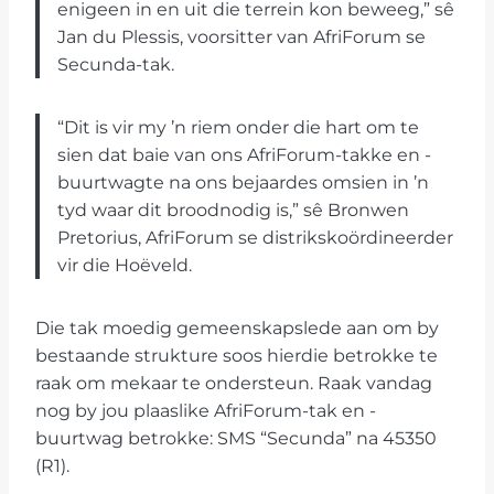
enigeen in en uit die terrein kon beweeg,” sê
Jan du Plessis, voorsitter van AfriForum se
Secunda-tak.
“Dit is vir my ’n riem onder die hart om te
sien dat baie van ons AfriForum-takke en -
buurtwagte na ons bejaardes omsien in ’n
tyd waar dit broodnodig is,” sê Bronwen
Pretorius, AfriForum se distrikskoördineerder
vir die Hoëveld.
Die tak moedig gemeenskapslede aan om by
bestaande strukture soos hierdie betrokke te
raak om mekaar te ondersteun. Raak vandag
nog by jou plaaslike AfriForum-tak en -
buurtwag betrokke: SMS “Secunda” na 45350
(R1).