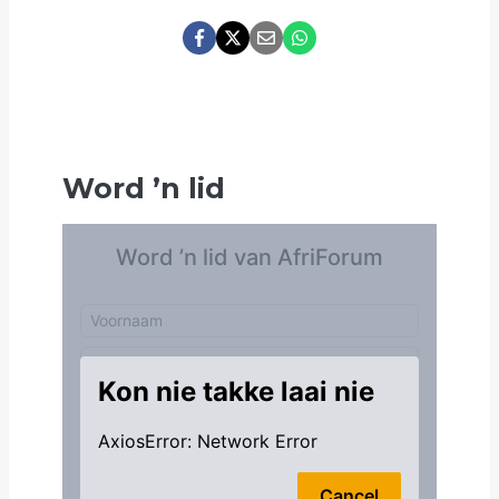
Word
’
n lid