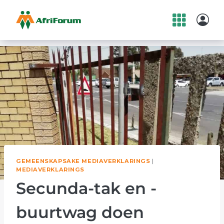
Skip
to
content
GEMEENSKAPSAKE MEDIAVERKLARINGS
|
MEDIAVERKLARINGS
Secunda-tak en -
buurtwag doen