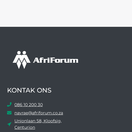
KONTAK ONS
086 10 200 30
navrae@afriforum.co.za
Unionlaan 58, Kloofsig,
Centurion