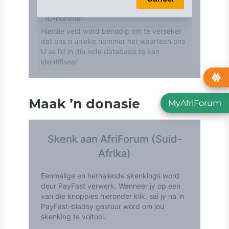
Maak
’
n donasie
MyAfriForum