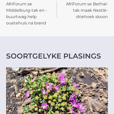
AfriForum se
AfriForum se Bethal-
NAVIGATION
Middelburg-tak en -
tak maak Nestlé-
buurtwag help
driehoek skoon
ouetehuis ná brand
SOORTGELYKE PLASINGS