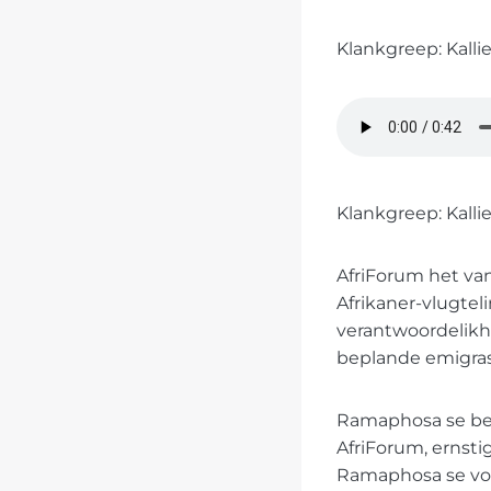
Klankgreep: Kallie
Klankgreep: Kallie
AfriForum het van
Afrikaner-vlugtel
verantwoordelikhe
beplande emigras
Ramaphosa se besl
AfriForum, ernsti
Ramaphosa se vol