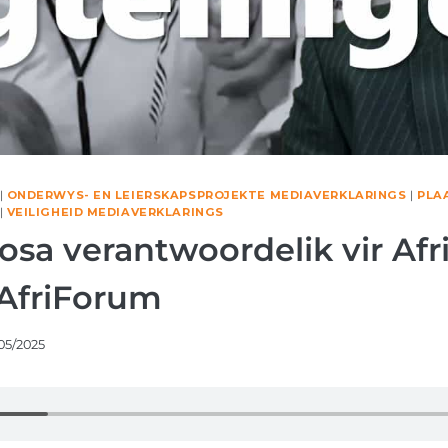
|
ONDERWYS- EN LEIERSKAPSPROJEKTE MEDIAVERKLARINGS
|
PLA
|
VEILIGHEID MEDIAVERKLARINGS
a verantwoordelik vir Afr
 AfriForum
05/2025