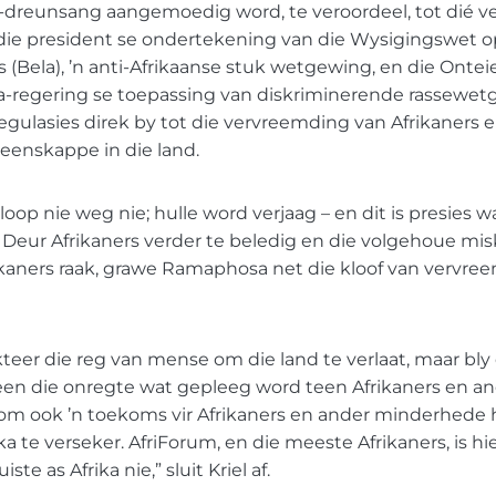
r”-dreunsang aangemoedig word, te veroordeel, tot dié 
a die president se ondertekening van die Wysigingswet 
(Bela), ’n anti-Afrikaanse stuk wetgewing, en die Onte
-regering se toepassing van diskriminerende rassewe
egulasies direk by tot die vervreemding van Afrikaners 
enskappe in die land.
loop nie weg nie; hulle word verjaag – en dit is presies
 Deur Afrikaners verder te beledig en die volgehoue mi
kaners raak, grawe Ramaphosa net die kloof van vervree
teer die reg van mense om die land te verlaat, maar bly
een die onregte wat gepleeg word teen Afrikaners en 
om ook ’n toekoms vir Afrikaners en ander minderhede h
a te verseker. AfriForum, en die meeste Afrikaners, is hi
te as Afrika nie,” sluit Kriel af.