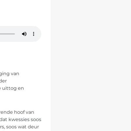
iging van
der
 uittog en
erende hoof van
 dat kwessies soos
s, soos wat deur