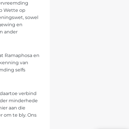
vervreemding
op Wette op
ieningswet, sowel
tgewing en
en ander
 wat Ramaphosa en
skenning van
mding selfs
 daartoe verbind
ander minderhede
ier aan die
er om te bly. Ons