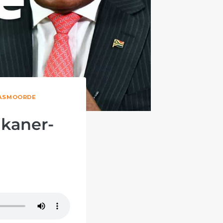
ASMOORDE
ikaner-