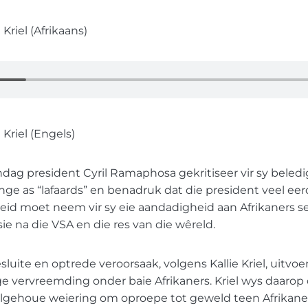
 Kriel (Afrikaans)
 Kriel (Engels)
dag president Cyril Ramaphosa gekritiseer vir sy beled
inge as “lafaards” en benadruk dat die president veel eer
id moet neem vir sy eie aandadigheid aan Afrikaners se
ie na die VSA en die res van die wêreld.
uite en optrede veroorsaak, volgens Kallie Kriel, uitvo
ge vervreemding onder baie Afrikaners. Kriel wys daarop
gehoue weiering om oproepe tot geweld teen Afrikaner