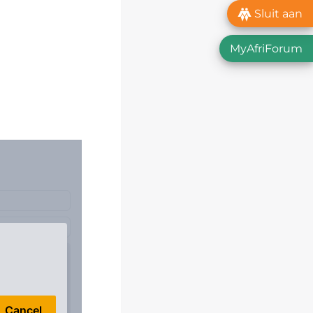
Sluit aan
MyAfriForum