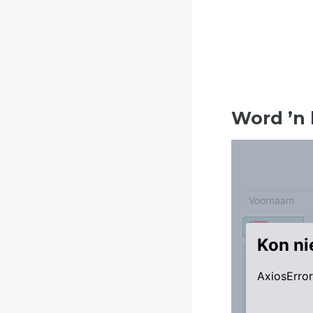
Word
’
n 