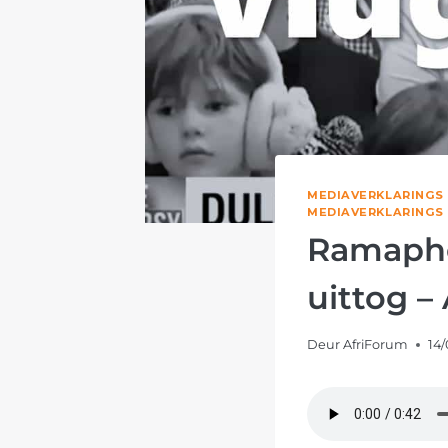
MEDIAVERKLARINGS
MEDIAVERKLARINGS
Ramaphos
uittog –
Deur
AfriForum
14/