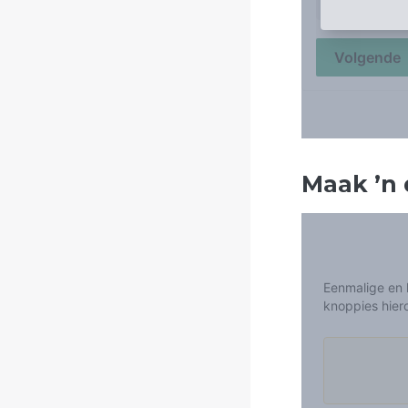
Maak
’
n 