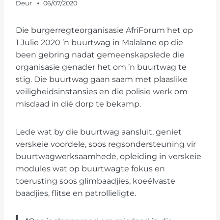
Deur
06/07/2020
Die burgerregteorganisasie AfriForum het op
1 Julie 2020 ’n buurtwag in Malalane op die
been gebring nadat gemeenskapslede die
organisasie genader het om ’n buurtwag te
stig. Die buurtwag gaan saam met plaaslike
veiligheidsinstansies en die polisie werk om
misdaad in dié dorp te bekamp.
Lede wat by die buurtwag aansluit, geniet
verskeie voordele, soos regsondersteuning vir
buurtwagwerksaamhede, opleiding in verskeie
modules wat op buurtwagte fokus en
toerusting soos glimbaadjies, koeëlvaste
baadjies, flitse en patrollieligte.