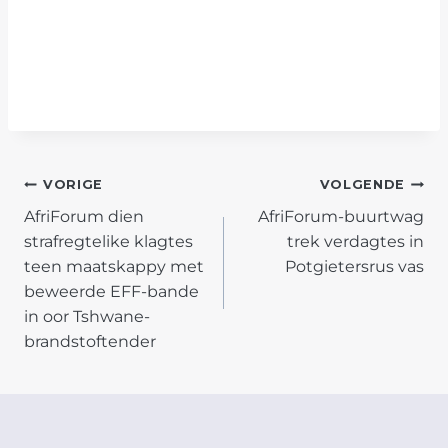
POST
VORIGE
VOLGENDE
AfriForum dien
AfriForum-buurtwag
NAVIGATION
strafregtelike klagtes
trek verdagtes in
teen maatskappy met
Potgietersrus vas
beweerde EFF-bande
in oor Tshwane-
brandstoftender