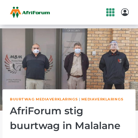
Skip
to
content
BUURTWAG MEDIAVERKLARINGS
|
MEDIAVERKLARINGS
AfriForum stig
buurtwag in Malalane