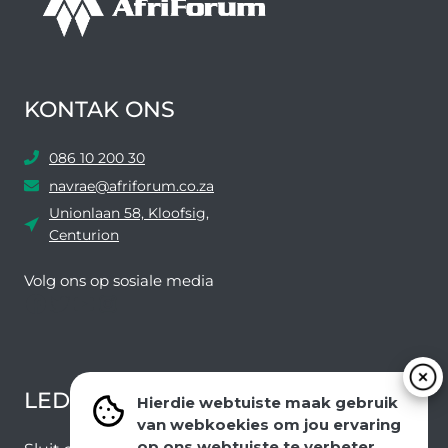
KONTAK ONS
086 10 200 30
navrae@afriforum.co.za
Unionlaan 58, Kloofsig,
Centurion
Volg ons ​​op sosiale media
Facebook
Twitter
YouTube
Instagram
LEDEVOORDELE NUUSBRIEF
Hierdie webtuiste maak gebruik
van webkoekies om jou ervaring
op ons webtuiste te verbeter.