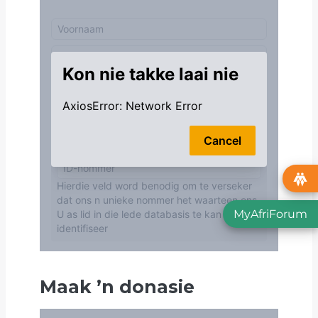
MyAfriForum
Maak
’
n donasie