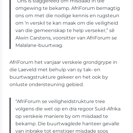
“Ons is slaggereed om misdaad in die
omgewing te bekamp. AfriForum bemagtig
ons om met die nodige kennis en rugsteun
om ’n verskil te kan maak om die veiligheid
van die gemeenskap te help verseker,” sê
Alwin Carstens, voorsitter van AfriForum se
Malalane-buurtwag.
AfriForum het vanjaar verskeie grondgrype in
die Laeveld met behulp van sy tak- en
buurtwagstrukture gekeer en het ook by
onluste ondersteuning gebied.
“AfriForum se veiligheidstrukture tree
volgens die wet op en dra regoor Suid-Afrika
op verskeie maniere by om misdaad te
bekamp. Die buurtwaglede hanteer gevalle
van inbrake tot ernstiger misdade soos