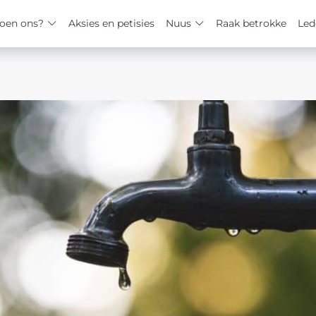
oen ons?
Aksies en petisies
Nuus
Raak betrokke
Led