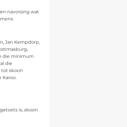
 en navorsing wat
n mens
wn, Jan Kempdorp,
Postmasburg,
aan die minimum
al die
 tot skoon
e Karoo.
getoets is, skoon