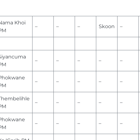
Nama Khoi
–
–
–
Skoon
–
PM
Siyancuma
–
–
–
–
–
PM
Phokwane
–
–
–
–
–
PM
Thembelihle
–
–
–
–
–
PM
Phokwane
–
–
–
–
–
PM