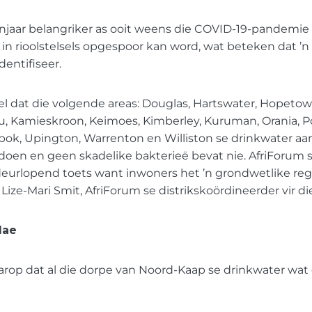
anjaar belangriker as ooit weens die COVID-19-pandemie
s in rioolstelsels opgespoor kan word, wat beteken dat ’
entifiseer.
el dat die volgende areas: Douglas, Hartswater, Hopeto
, Kamieskroon, Keimoes, Kimberley, Kuruman, Orania, 
gbok, Upington, Warrenton en Williston se drinkwater 
doen en geen skadelike bakterieë bevat nie. AfriForum s
eurlopend toets want inwoners het ’n grondwetlike reg
 Lize-Mari Smit, AfriForum se distrikskoördineerder vir di
lae
aarop dat al die dorpe van Noord-Kaap se drinkwater wat 