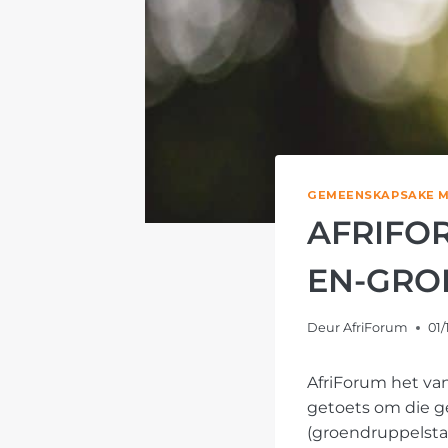
GEMEENSKAPSAKE M
AFRIFO
EN-GRO
Deur
AfriForum
01/
AfriForum het va
getoets om die ge
(groendruppelstat