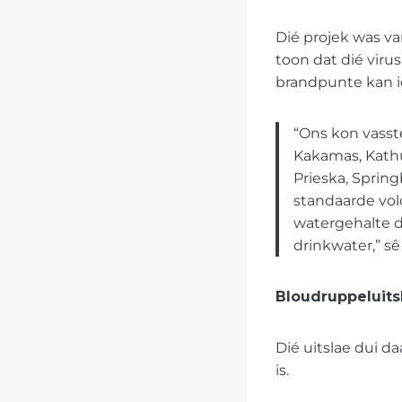
Dié projek was v
toon dat dié viru
brandpunte kan id
“Ons kon vasst
Kakamas, Kathu
Prieska, Sprin
standaarde vol
watergehalte d
drinkwater,” sê
Bloudruppeluits
Dié uitslae dui d
is.