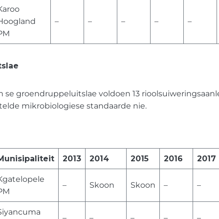
Karoo
Hoogland
–
–
–
–
–
PM
tslae
m se groendruppeluitslae voldoen 13 rioolsuiweringsaan
estelde mikrobiologiese standaarde nie.
Munisipaliteit
2013
2014
2015
2016
2017
Kgatelopele
–
Skoon
Skoon
–
–
PM
Siyancuma
–
–
–
–
–