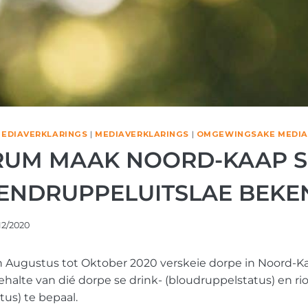
EDIAVERKLARINGS
|
MEDIAVERKLARINGS
|
OMGEWINGSAKE MEDIA
RUM MAAK NOORD-KAAP S
ENDRUPPELUITSLAE BEKE
12/2020
n Augustus tot Oktober 2020 verskeie dorpe in Noord-K
halte van dié dorpe se drink- (bloudruppelstatus) en ri
us) te bepaal.