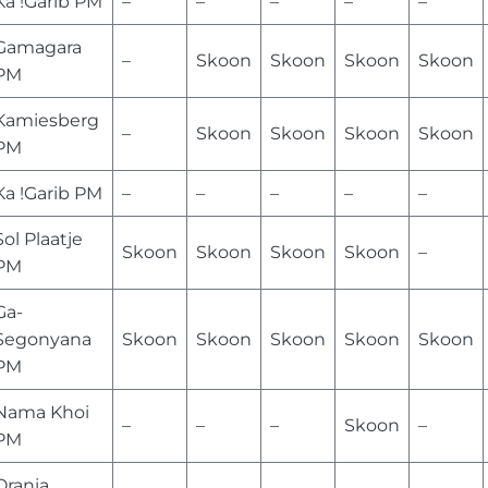
Ka !Garib PM
–
–
–
–
–
Gamagara
–
Skoon
Skoon
Skoon
Skoon
PM
Kamiesberg
–
Skoon
Skoon
Skoon
Skoon
PM
Ka !Garib PM
–
–
–
–
–
Sol Plaatje
Skoon
Skoon
Skoon
Skoon
–
PM
Ga-
Segonyana
Skoon
Skoon
Skoon
Skoon
Skoon
PM
Nama Khoi
–
–
–
Skoon
–
PM
Orania