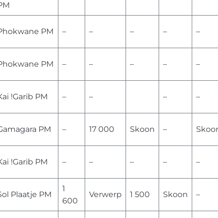
PM
Phokwane PM
–
–
–
–
–
Phokwane PM
–
–
–
–
–
Kai !Garib PM
–
–
–
–
Gamagara PM
–
17 000
Skoon
–
Skoo
Kai !Garib PM
–
–
–
–
–
1
Sol Plaatje PM
Verwerp
1 500
Skoon
–
600