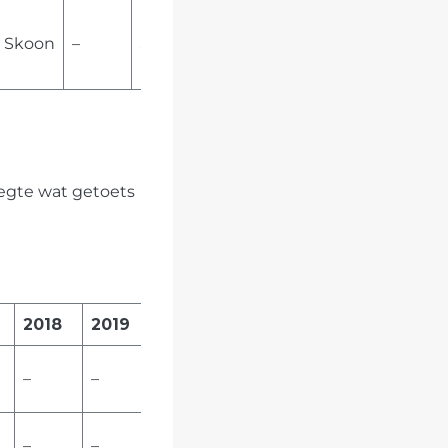
Skoon
–
Skoon
legte wat getoets
2018
2019
2020
–
–
–
>10
–
–