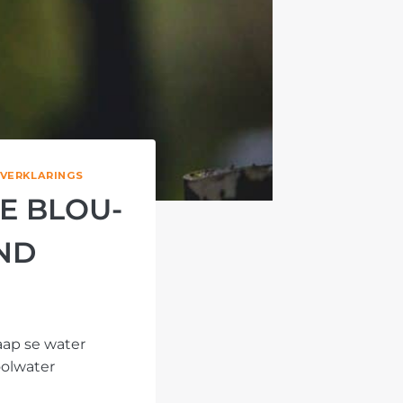
VERKLARINGS
E BLOU-
ND
aap se water
oolwater