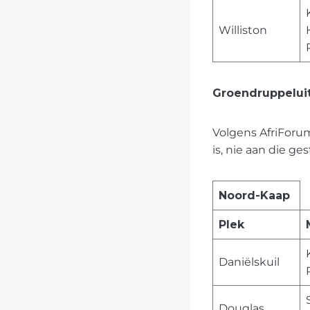
Williston
Groendruppelui
Volgens AfriForu
is, nie aan die g
Noord-Kaap
Plek
Daniëlskuil
Douglas