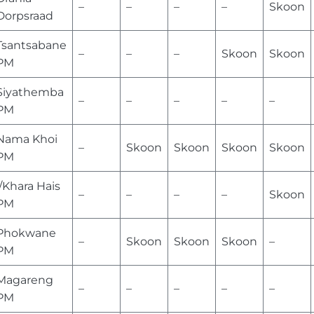
–
–
–
–
Skoon
Dorpsraad
Tsantsabane
–
–
–
Skoon
Skoon
PM
Siyathemba
–
–
–
–
–
PM
Nama Khoi
–
Skoon
Skoon
Skoon
Skoon
PM
//Khara Hais
–
–
–
–
Skoon
PM
Phokwane
–
Skoon
Skoon
Skoon
–
PM
Magareng
–
–
–
–
–
PM