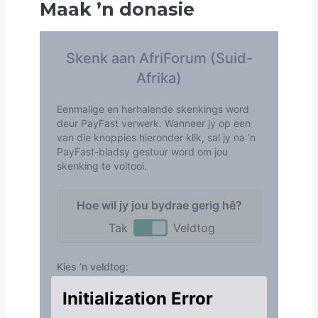
Maak
’
n donasie