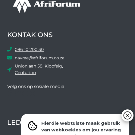
KONTAK ONS
086 10 200 30
navrae@afriforum.co.za
Unionlaan 58, Kloofsig,
Centurion
Volg ons ​​op sosiale media
Facebook
Twitter
YouTube
Instagram
LEDEVOORDELE NUUSBRIEF
Hierdie webtuiste maak gebruik
van webkoekies om jou ervaring