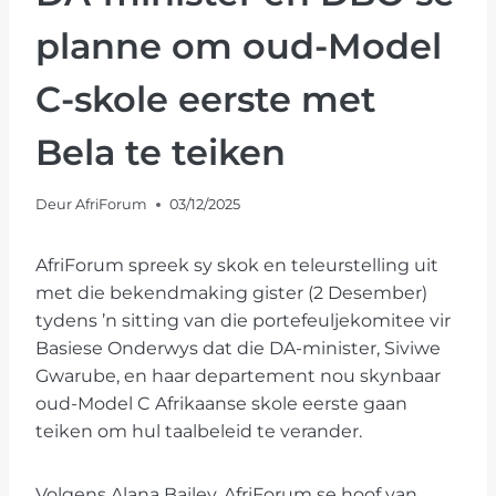
planne om oud-Model
C-skole eerste met
Bela te teiken
Deur
AfriForum
03/12/2025
AfriForum spreek sy skok en teleurstelling uit
met die bekendmaking gister (2 Desember)
tydens ’n sitting van die portefeuljekomitee vir
Basiese Onderwys dat die DA-minister, Siviwe
Gwarube, en haar departement nou skynbaar
oud-Model C Afrikaanse skole eerste gaan
teiken om hul taalbeleid te verander.
Volgens Alana Bailey, AfriForum se hoof van