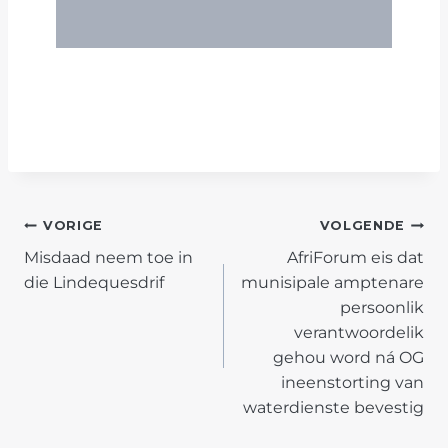
POST
VORIGE
VOLGENDE
Misdaad neem toe in
AfriForum eis dat
NAVIGATION
die Lindequesdrif
munisipale amptenare
persoonlik
verantwoordelik
gehou word ná OG
ineenstorting van
waterdienste bevestig