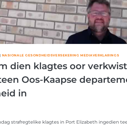
|
NASIONALE GESONDHEIDSVERSEKERING MEDIAVERKLARINGS
m dien klagtes oor verkwis
 teen Oos-Kaapse departem
eid in
dag strafregtelike klagtes in Port Elizabeth ingedien teen