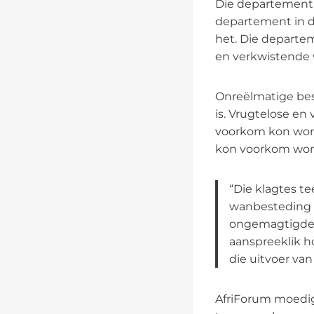
Die departement v
departement in di
het. Die departem
en verkwistende 
Onreëlmatige bes
is. Vrugtelose en
voorkom kon word
kon voorkom wor
“Die klagtes t
wanbesteding 
ongemagtigde,
aanspreeklik h
die uitvoer van 
AfriForum moedig