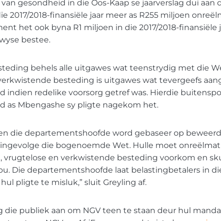
an gesondheid in die Oos-Kaap se jaarverslag dui aan d
e 2017/2018-finansiële jaar meer as R255 miljoen onreë
ent het ook byna R1 miljoen in die 2017/2018-finansiële 
wyse bestee.
teding behels alle uitgawes wat teenstrydig met die We
 verkwistende besteding is uitgawes wat tevergeefs aan
 indien redelike voorsorg getref was. Hierdie buitensp
d as Mbengashe sy pligte nagekom het.
een die departementshoofde word gebaseer op beweerde
ingevolge die bogenoemde Wet. Hulle moet onreëlmat
 vrugtelose en verkwistende besteding voorkom en sku
ou. Die departementshoofde laat belastingbetalers in di
hul pligte te misluk,” sluit Greyling af.
 die publiek aan om NGV teen te staan deur hul mandaa