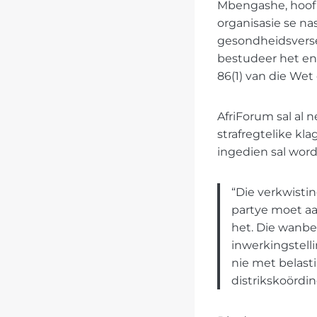
Mbengashe, hoof 
organisasie se na
gesondheidsverse
bestudeer het en
86(1) van die Wet
AfriForum sal al
strafregtelike kl
ingedien sal word
“Die verkwistin
partye moet aa
het. Die wanbe
inwerkingstell
nie met belasti
distrikskoördin