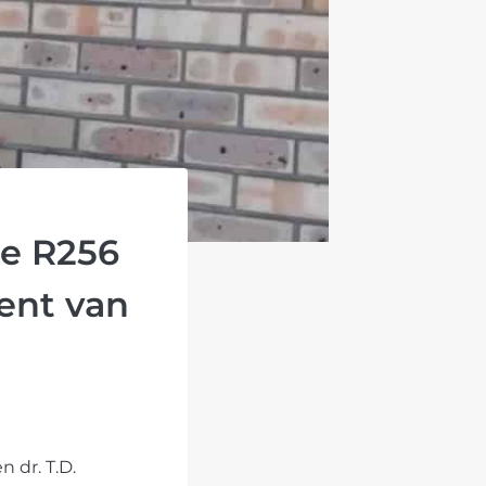
te R256
ent van
 dr. T.D.