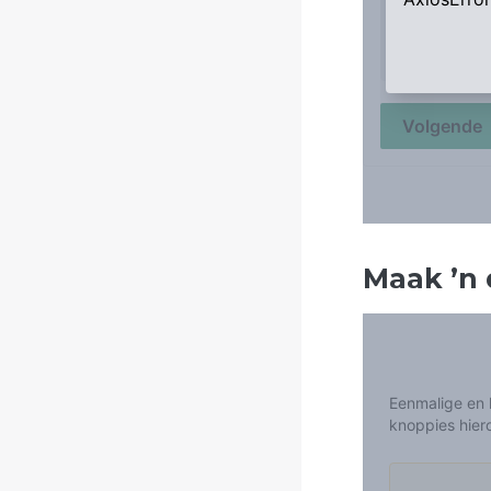
Maak
’
n 