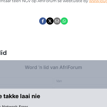
ntaar teen NGV op AfriForum se webtuiste by
www.joug
lid