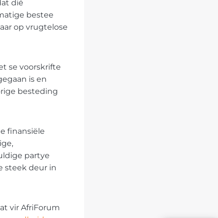
at dié
lmatige bestee
jaar op vrugtelose
t se voorskrifte
gegaan is en
orige besteding
 finansiële
ige,
ldige partye
e steek deur in
t vir AfriForum