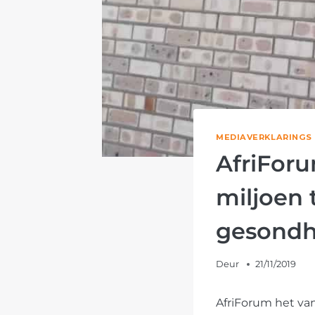
MEDIAVERKLARINGS
AfriForu
miljoen
gesondh
Deur
21/11/2019
AfriForum het van