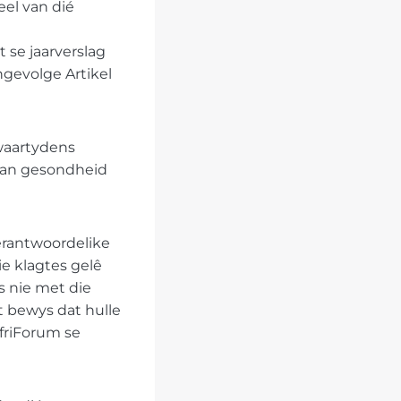
el van dié
 se jaarverslag
ngevolge Artikel
 waartydens
 van gesondheid
verantwoordelike
e klagtes gelê
s nie met die
t bewys dat hulle
AfriForum se