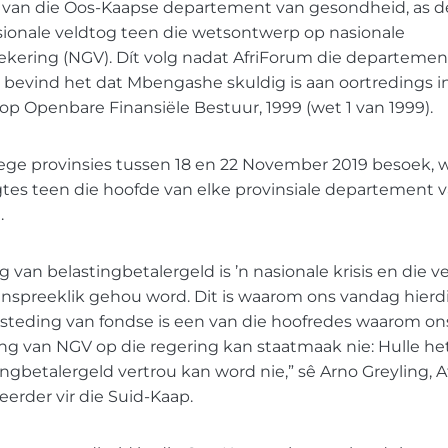
van die Oos-Kaapse departement van gesondheid, as de
sionale veldtog teen die wetsontwerp op nasionale
kering (NGV). Dít volg nadat AfriForum die departement
 bevind het dat Mbengashe skuldig is aan oortredings i
 op Openbare Finansiële Bestuur, 1999 (wet 1 van 1999).
 nege provinsies tussen 18 en 22 November 2019 besoek,
agtes teen die hoofde van elke provinsiale departement
.
g van belastingbetalergeld is ’n nasionale krisis en die 
nspreeklik gehou word. Dit is waarom ons vandag hierdi
steding van fondse is een van die hoofredes waarom on
ing van NGV op die regering kan staatmaak nie: Hulle he
ngbetalergeld vertrou kan word nie,” sê Arno Greyling, 
eerder vir die Suid-Kaap.