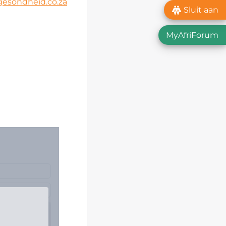
esondheid.co.za
Sluit aan
MyAfriForum