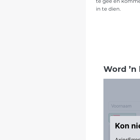
te gee en komme
in te dien.
Word
’
n 