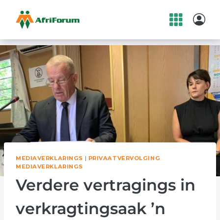
Skip
to
content
MEDIAVERKLARINGS
|
PRIVAATVERVOLGING
MEDIAVERKLARINGS
Verdere vertragings in
verkragtingsaak ’n