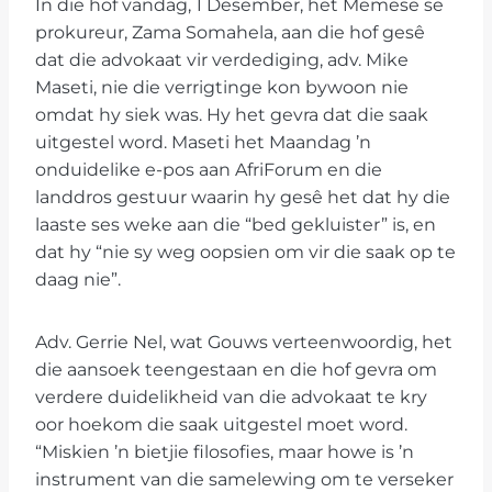
In die hof vandag, 1 Desember, het Memese se
prokureur, Zama Somahela, aan die hof gesê
dat die advokaat vir verdediging, adv. Mike
Maseti, nie die verrigtinge kon bywoon nie
omdat hy siek was. Hy het gevra dat die saak
uitgestel word. Maseti het Maandag ’n
onduidelike e-pos aan AfriForum en die
landdros gestuur waarin hy gesê het dat hy die
laaste ses weke aan die “bed gekluister” is, en
dat hy “nie sy weg oopsien om vir die saak op te
daag nie”.
Adv. Gerrie Nel, wat Gouws verteenwoordig, het
die aansoek teengestaan en die hof gevra om
verdere duidelikheid van die advokaat te kry
oor hoekom die saak uitgestel moet word.
“Miskien ’n bietjie filosofies, maar howe is ’n
instrument van die samelewing om te verseker