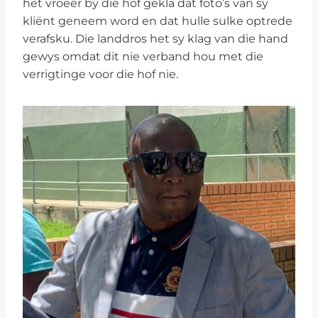
het vroeër by die hof gekla dat foto’s van sy
kliënt geneem word en dat hulle sulke optrede
verafsku. Die landdros het sy klag van die hand
gewys omdat dit nie verband hou met die
verrigtinge voor die hof nie.