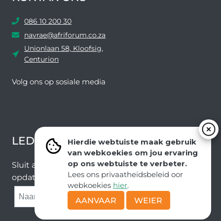
086 10 200 30
navrae@afriforum.co.za
Unionlaan 58, Kloofsig,
Centurion
Volg ons ​​op sosiale media
Facebook
Twitter
YouTube
Instagram
LEDEVOORDELE NUUSBRIEF
Hierdie webtuiste maak gebruik
van webkoekies om jou ervaring
op ons webtuiste te verbeter.
Sluit aan by ons e-poslys om die nuutste nuus en
Lees ons privaatheidsbeleid oor
opdaterings van ons span te ontvang.
webkoekies
hier
.
SUBMIT
AANVAAR
WEIER