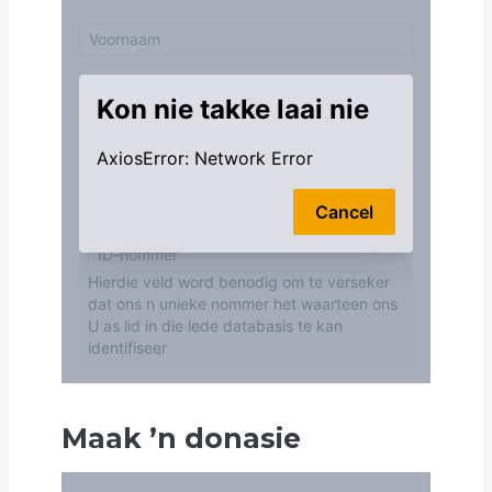
Maak
’
n donasie