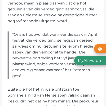
verhoor, maar in plaas daarvan dat die hof
getuienis van die verdediging aanhoor, sal die
saak en Celeste se strewe na geregtigheid met
nog vyf maande uitgestel word.
“Ons is hoopvol dat wanneer die saak in April
hervat, die verdediging se regspan gereed
sal wees om hul getuienis te lei om hierdie
aspek van die verhoor af te handel. Die
beweerde oortreding het vyf jaar gelede
MyAfriForum
plaasgevind, enige verdere vertraging is
eenvoudig onaanvaarbaar,” het Bateman
gesê.
Buite die hof het ’n rusie ontstaan toe
Somahela ’n lid van Nel se span valslik daarvan
beskuldig het dat hy hom minag. Die prokureur