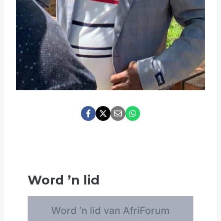
Word
’
n lid