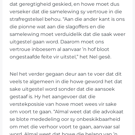
dat geregtigheid geskied, en howe moet dus
verseker dat die samelewing sy vertroue in die
strafregstelsel behou. “Aan die ander kant is ons
die pionne wat aan die slagoffers en die
samelewing moet verduidelik dat die saak weer
uitgestel gaan word. Daarom moet ons
vertroue inboesem al aanvaar ’n hof bloot
ongestaafde feite vir uitstel,” het Nel gesê.
Nel het verder gegaan deur aan te voer dat dit
veels te algemeen in die howe geword het dat
sake uitgestel word sonder dat die aansoek
gestaaf is. Hy het aangevoer dat die
verstekposisie van howe moet wees vir sake
om voort te gaan. “Almal weet dat die advokaat
se blote mededeling oor sy onbeskikbaarheid
om met die verhoor voort te gaan, aanvaar sal
word. Almal weet dat howe die belang van ’n