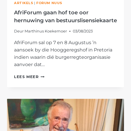
ARTIKELS
|
FORUM NUUS
AfriForum gaan hof toe oor
hernuwing van bestuurslisensiekaarte
Deur
Marthinus Koekemoer
03/08/2023
AfriForum sal op 7 en 8 Augustus ’n
aansoek by die Hooggeregshof in Pretoria
indien waarin dié burgerregteorganisasie
aanvoer dat…
AFRIFORUM
LEES MEER
GAAN
HOF
TOE
OOR
HERNUWING
VAN
BESTUURSLISENSIEKAARTE