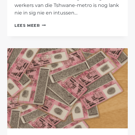
werkers van die Tshwane-metro is nog lank
nie in sig nie en intussen…
AFRIFORUM-
LEES MEER
TAKKE
IN
PRETORIA
SÊ
HULLE
SAL
SELF
VULLIS
VERWYDER