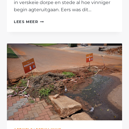
in verskeie dorpe en stede al hoe vinniger
begin agteruitgaan. Eers was dit…
SÓ
LEES MEER
PAK
AFRIFORUM-
BUURTSPANNE
DIENSLEWERINGSPROBLEME
IN
PRETORIA