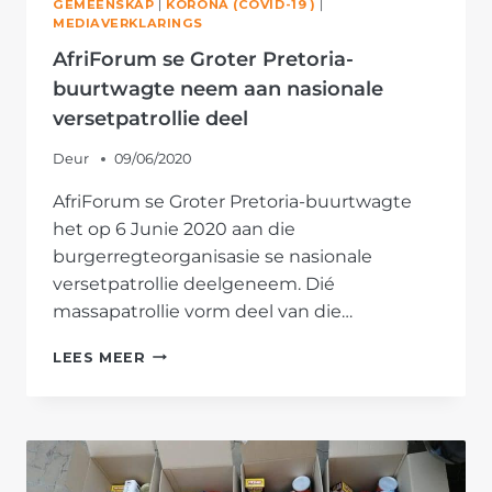
GEMEENSKAP
|
KORONA (COVID-19 )
|
MEDIAVERKLARINGS
AfriForum se Groter Pretoria-
buurtwagte neem aan nasionale
versetpatrollie deel
Deur
09/06/2020
AfriForum se Groter Pretoria-buurtwagte
het op 6 Junie 2020 aan die
burgerregteorganisasie se nasionale
versetpatrollie deelgeneem. Dié
massapatrollie vorm deel van die…
AFRIFORUM
LEES MEER
SE
GROTER
PRETORIA-
BUURTWAGTE
NEEM
AAN