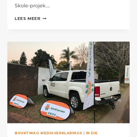
Skole-projek….
AFRIFORUM
LEES MEER
SE
GROTER
PRETORIA-
TAKKE
VOORSIEN
HULPPAKKETTE
AAN
58
SKOLE
BUURTWAG MEDIAVERKLARINGS
|
IN DIE