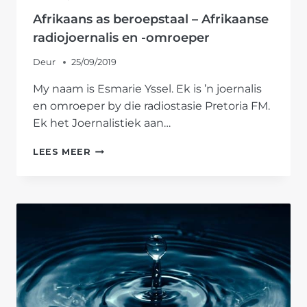
Afrikaans as beroepstaal – Afrikaanse
radiojoernalis en -omroeper
Deur
25/09/2019
My naam is Esmarie Yssel. Ek is ’n joernalis
en omroeper by die radiostasie Pretoria FM.
Ek het Joernalistiek aan…
AFRIKAANS
LEES MEER
AS
BEROEPSTAAL
–
AFRIKAANSE
RADIOJOERNALIS
EN
-
OMROEPER