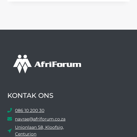
GROTER
PRETORIA
SE
BLOU-
EN-
GROENDRUPPELUITSLAE
BEKEND
KONTAK ONS
086 10 200 30
navrae@afriforum.co.za
Unionlaan 58, Kloofsig,
Centurion