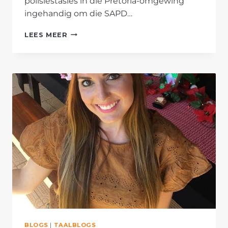
polisiestasies in die Pretoria-omgewing
ingehandig om die SAPD…
AFRIFORUM
LEES MEER
DIEN
SKRYWES
BY
SAPD
IN
OOR
GRONDGRYPE
BLOGS
|
TAALBLOGS