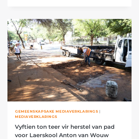
PRETORIA:
15
000
LAAT
REEDS
HUL
STEM
HOOR
OOR
KOALISIE-
GESKIL
GEMEENSKAPSAKE MEDIAVERKLARINGS
|
MEDIAVERKLARINGS
Vyftien ton teer vir herstel van pad
voor Laerskool Anton van Wouw