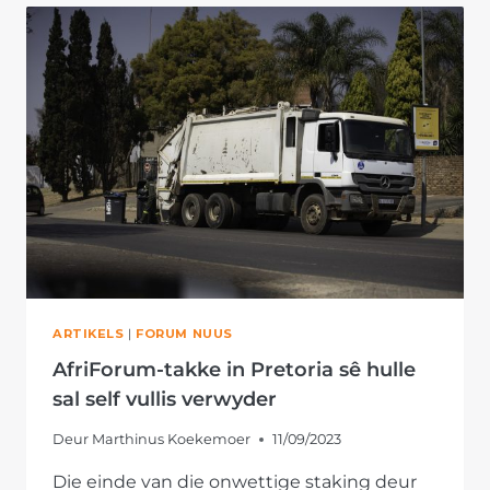
13
JAAR
LANGE
GESLOER
IN
HERSTEL
VAN
PRETORIA-
LANDDROSHOF
ARTIKELS
|
FORUM NUUS
AfriForum-takke in Pretoria sê hulle
sal self vullis verwyder
Deur
Marthinus Koekemoer
11/09/2023
Die einde van die onwettige staking deur