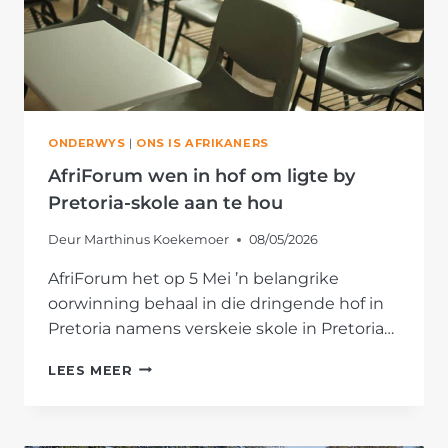
ONDERWYS
|
ONS IS AFRIKANERS
AfriForum wen in hof om ligte by
Pretoria-skole aan te hou
Deur
Marthinus Koekemoer
08/05/2026
AfriForum het op 5 Mei ’n belangrike
oorwinning behaal in die dringende hof in
Pretoria namens verskeie skole in Pretoria…
AFRIFORUM
LEES MEER
WEN
IN
HOF
OM