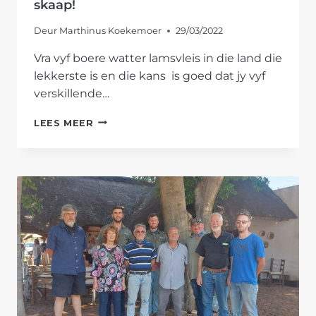
skaap!
Deur
Marthinus Koekemoer
29/03/2022
Vra vyf boere watter lamsvleis in die land die
lekkerste is en die kans is goed dat jy vyf
verskillende…
KOM
LEES MEER
KYK
EN
PROE
SATERDAG
IN
PRETORIA
WATTER
BOER
PRODUSEER
DIE
LEKKERSTE
SKAAP!