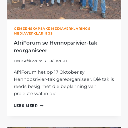
GEMEENSKAPSAKE MEDIAVERKLARINGS
|
MEDIAVERKLARINGS
AfriForum se Hennopsrivier-tak
reorganiseer
Deur
AfriForum
19/10/2020
AfriForum het op 17 Oktober sy
Hennopsrivier-tak gereorganiseer. Dié tak is
reeds besig met die beplanning van
projekte wat in die…
AFRIFORUM
LEES MEER
SE
HENNOPSRIVIER-
TAK
REORGANISEER