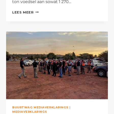
ton voedsel aan sowat 1 270…
AFRIFORUM-
LEES MEER
TAKKE
HELP
GEMEENSKAPPE
TYDENS
COVID-
19-
PANDEMIE
BUURTWAG MEDIAVERKLARINGS
|
MEDIAVERKLARINGS