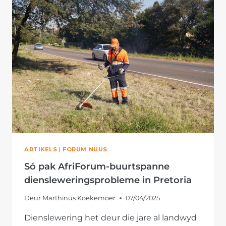
LIGTE
BY
PRETORIA-
SKOLE
AAN
TE
HOU
ARTIKELS
|
FORUM NUUS
Só pak AfriForum-buurtspanne
diensleweringsprobleme in Pretoria
Deur
Marthinus Koekemoer
07/04/2025
Dienslewering het deur die jare al landwyd