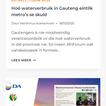
ARTIKELS
|
FORUM NUUS
Hoë waterverbruik in Gauteng eintlik
metro’s se skuld
Deur
Marthinus Koekemoer
18/03/2025
Gautengers is nie noodwendig
verantwoordelik vir die hoë waterverbruik
in dié provinsie nie. Só meen AfriForum wat
vandeesweek ’n formele…
HOË
LEES MEER
WATERVERBRUIK
IN
GAUTENG
EINTLIK
METRO’S
SE
SKULD