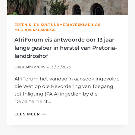
ERFENIS- EN KULTUURMEDIAVERKLARINGS
|
MEDIAVERKLARINGS
AfriForum eis antwoorde oor 13 jaar
lange gesloer in herstel van Pretoria-
landdroshof
Deur
AfriForum
21/09/2023
AfriForum het vandag ’n aansoek ingevolge
die Wet op die Bevordering van Toegang
tot Inligting (PAIA) ingedien by die
Departement…
AFRIFORUM
LEES MEER
EIS
ANTWOORDE
OOR