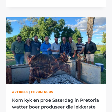
SE
ERVARINGS
OOR
BYKANS
50
JAAR
TUSSEN
DIERE
IS
PURE
LEESGENOT
ARTIKELS
|
FORUM NUUS
Kom kyk en proe Saterdag in Pretoria
watter boer produseer die lekkerste