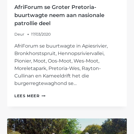
AfriForum se Groter Pretoria-
buurtwagte neem aan nasionale
patrollie deel
Deur
17/03/2020
AfriForum se buurtwagte in Apiesrivier,
Bronkhorstspruit, Hennopsriviervallei,
Pionier, Moot, Oos-Moot, Wes-Moot,
Moreletapark, Pretoria-Wes, Rayton-
Cullinan en Kameeldrift het die
burgerregtewaghond se…
AFRIFORUM
LEES MEER
SE
GROTER
PRETORIA-
BUURTWAGTE
NEEM
AAN