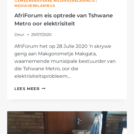
GEMEENSKAPSAKE MEDIAVERKLARINGS
|
MEDIAVERKLARINGS
AfriForum eis optrede van Tshwane
Metro oor elektrisiteit
Deur
29/07/2020
AfriForum het op 28 Julie 2020 ’n skrywe
gerig aan Makgorometje Makgata,
waarnemende munisipale bestuurder van
die Tshwane Metro, oor die
elektrisiteitsprobleem…
AFRIFORUM
LEES MEER
EIS
OPTREDE
VAN
TSHWANE
METRO
OOR
ELEKTRISITEIT