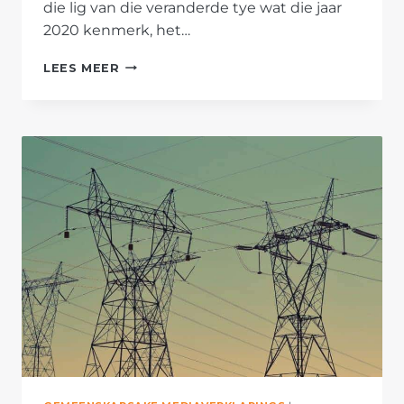
die lig van die veranderde tye wat die jaar
2020 kenmerk, het…
DOELTREFFENDE
LEES MEER
SKOLE
IS
NODIG
OM
GEBALANSEERDE
VOLWASSENES
TE
LEWER