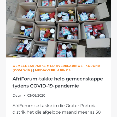
NASIONALE
VERSETPATROLLIE
DEEL
GEMEENSKAPSAKE MEDIAVERKLARINGS
|
KORONA
(COVID-19 )
|
MEDIAVERKLARINGS
AfriForum-takke help gemeenskappe
tydens COVID-19-pandemie
Deur
03/06/2020
AfriForum se takke in die Groter Pretoria-
distrik het die afgelope maand meer as 30