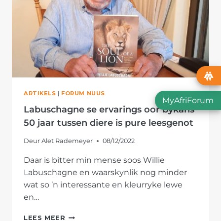
ARTIKELS
|
FORUM NUUS
MyAfriForum
Labuschagne se ervarings oor bykans
50 jaar tussen diere is pure leesgenot
Deur
Alet Rademeyer
08/12/2022
Daar is bitter min mense soos Willie
Labuschagne en waarskynlik nog minder
wat so ’n interessante en kleurryke lewe
en…
LABUSCHAGNE
LEES MEER