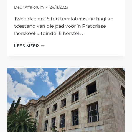
Deur
AfriForum
24/11/2023
Twee dae en 15 ton teer later is die haglike
toestand van die pad voor ’n Pretoriase
laerskool uiteindelik herstel….
VYFTIEN
LEES MEER
TON
TEER
VIR
HERSTEL
VAN
PAD
VOOR
LAERSKOOL
ANTON
VAN
WOUW