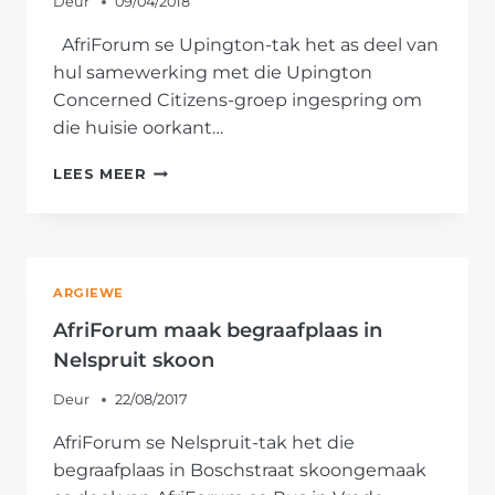
Deur
09/04/2018
AfriForum se Upington-tak het as deel van
hul samewerking met die Upington
Concerned Citizens-groep ingespring om
die huisie oorkant…
AFRIFORUM
LEES MEER
SE
UPINGTON-
TAK
KNAP
ONOOGLIKE
ARGIEWE
HUISIE
OP
AfriForum maak begraafplaas in
DIE
Nelspruit skoon
DORP
OP
Deur
22/08/2017
AfriForum se Nelspruit-tak het die
begraafplaas in Boschstraat skoongemaak