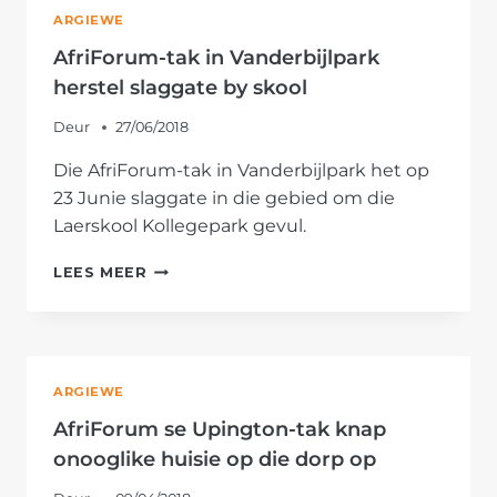
VERDERE
ARGIEWE
INSTANDHOUDING
BY
AfriForum-tak in Vanderbijlpark
KRAGSUBSTASIE
herstel slaggate by skool
Deur
27/06/2018
Die AfriForum-tak in Vanderbijlpark het op
23 Junie slaggate in die gebied om die
Laerskool Kollegepark gevul.
AFRIFORUM-
LEES MEER
TAK
IN
VANDERBIJLPARK
HERSTEL
SLAGGATE
ARGIEWE
BY
SKOOL
AfriForum se Upington-tak knap
onooglike huisie op die dorp op