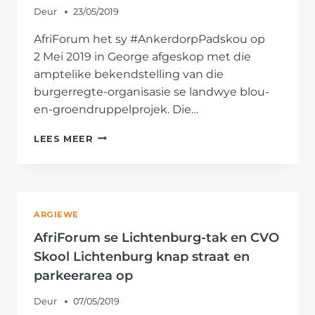
Deur
23/05/2019
AfriForum het sy #AnkerdorpPadskou op
2 Mei 2019 in George afgeskop met die
amptelike bekendstelling van die
burgerregte-organisasie se landwye blou-
en-groendruppelprojek. Die…
AFRIFORUM
LEES MEER
NEEM
SY
#ANKERDORPPADSKOU
NA
GEORGE
ARGIEWE
AfriForum se Lichtenburg-tak en CVO
Skool Lichtenburg knap straat en
parkeerarea op
Deur
07/05/2019