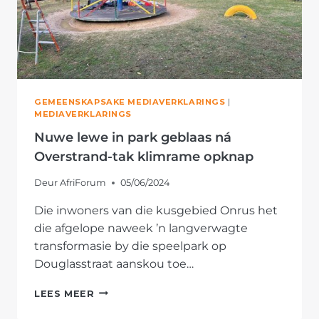
GEMEENSKAPSAKE MEDIAVERKLARINGS
|
MEDIAVERKLARINGS
Nuwe lewe in park geblaas ná
Overstrand-tak klimrame opknap
Deur
AfriForum
05/06/2024
Die inwoners van die kusgebied Onrus het
die afgelope naweek ’n langverwagte
transformasie by die speelpark op
Douglasstraat aanskou toe…
NUWE
LEES MEER
LEWE
IN