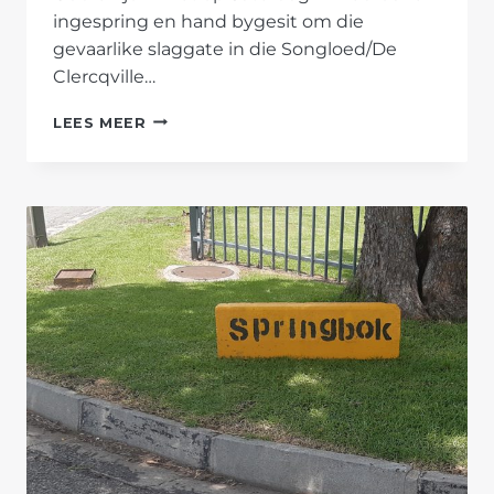
ingespring en hand bygesit om die
gevaarlike slaggate in die Songloed/De
Clercqville…
AFRIFORUM-
LEES MEER
TAK
EN
KLERKSDORP-
GEMEENSKAP
MAAK
’N
VERSKIL