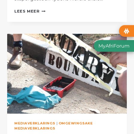
AFRIFORUM
LEES MEER
SE
ENDICOTT-
PLAASWAG
IN
SPRINGS
MyAfriForum
LOODS
PADVEILIGHEIDSAKSIE
MEDIAVERKLARINGS
|
OMGEWINGSAKE
MEDIAVERKLARINGS