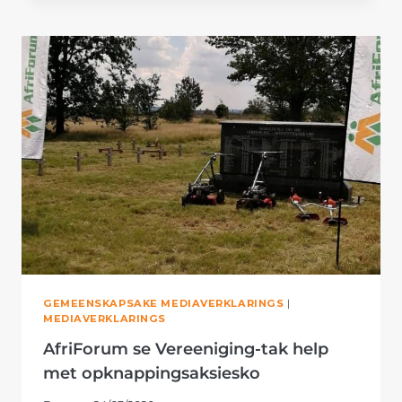
PARK
GEBLAAS
NÁ
OVERSTRAND-
TAK
KLIMRAME
OPKNAP
GEMEENSKAPSAKE MEDIAVERKLARINGS
|
MEDIAVERKLARINGS
AfriForum se Vereeniging-tak help
met opknappingsaksiesko