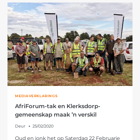
WERSKAF
IN
FEBRUARIE
MEDIAVERKLARINGS
AfriForum-tak en Klerksdorp-
gemeenskap maak ’n verskil
Deur
25/02/2020
Oud en jonk het op Saterdag 22 Februarie