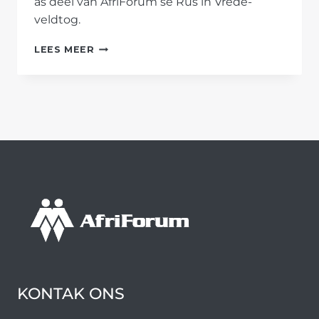
as deel van AfriForum se Rus in Vrede-
veldtog.
AFRIFORUM
LEES MEER
MAAK
BEGRAAFPLAAS
IN
NELSPRUIT
SKOON
KONTAK ONS