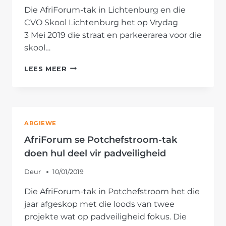
Die AfriForum-tak in Lichtenburg en die
CVO Skool Lichtenburg het op Vrydag
3 Mei 2019 die straat en parkeerarea voor die
skool…
AFRIFORUM
LEES MEER
SE
LICHTENBURG-
TAK
EN
CVO
ARGIEWE
SKOOL
LICHTENBURG
AfriForum se Potchefstroom-tak
KNAP
doen hul deel vir padveiligheid
STRAAT
EN
Deur
10/01/2019
PARKEERAREA
OP
Die AfriForum-tak in Potchefstroom het die
jaar afgeskop met die loods van twee
projekte wat op padveiligheid fokus. Die