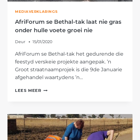
MEDIAVERKLARINGS
AfriForum se Bethal-tak laat nie gras
onder hulle voete groei nie
Deur
15/01/2020
AfriForum se Bethal-tak het gedurende die
feestyd verskeie projekte aangepak. ’n
Groot straatnaamprojek is die 9de Januarie
afgehandel waartydens ’n…
AFRIFORUM
LEES MEER
SE
BETHAL-
TAK
LAAT
NIE
GRAS
ONDER
HULLE