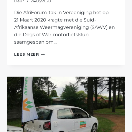
Deur
24/03/2020
Die AfriForum-tak in Vereeniging het op
21 Maart 2020 kragte met die Suid-
Afrikaanse Weermagvereniging (SAWV) en
die Dogs of War-motorfietsklub
saamgespan om…
AFRIFORUM
LEES MEER
SE
VEREENIGING-
TAK
HELP
MET
OPKNAPPINGSAKSIESKO