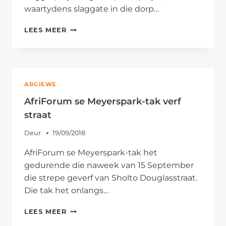
waartydens slaggate in die dorp…
AFRIFORUM
LEES MEER
SE
#ONSDORP-
VELDTOG:
PHALABORWA-
TAK
ARGIEWE
VUL
SLAGGATE
AfriForum se Meyerspark-tak verf
straat
Deur
19/09/2018
AfriForum se Meyerspark-tak het
gedurende die naweek van 15 September
die strepe geverf van Sholto Douglasstraat.
Die tak het onlangs…
AFRIFORUM
LEES MEER
SE