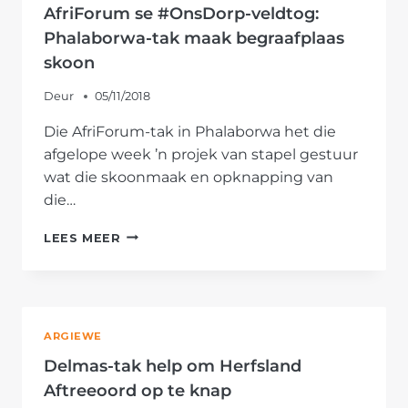
BRUG
AfriForum se #OnsDorp-veldtog:
SAAM
Phalaborwa-tak maak begraafplaas
JEUG
skoon
Deur
05/11/2018
Die AfriForum-tak in Phalaborwa het die
afgelope week ’n projek van stapel gestuur
wat die skoonmaak en opknapping van
die…
AFRIFORUM
LEES MEER
SE
#ONSDORP-
VELDTOG:
PHALABORWA-
TAK
ARGIEWE
MAAK
BEGRAAFPLAAS
Delmas-tak help om Herfsland
SKOON
Aftreeoord op te knap