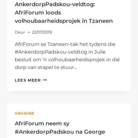
AnkerdorpPadskou-veldtog:
AfriForum loods
volhoubaarheidsprojek in Tzaneen
Deur
22/07/2019
AfriForum se Tzaneen-tak het tydens die
#AnkerdorpPadskou-veldtog in Julie
besluit om ’n volhoubaarheidsprojek in dié
dorp van stapel te stuur…
ANKERDORPPADSKOU-
LEES MEER
VELDTOG:
AFRIFORUM
LOODS
VOLHOUBAARHEIDSPROJEK
IN
ARGIEWE
TZANEEN
AfriForum neem sy
#AnkerdorpPadskou na George