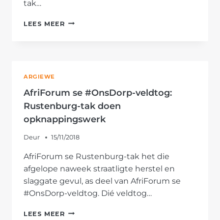
tak…
AFRIFORUM
LEES MEER
SE
POTCHEFSTROOM-
TAK
DOEN
HUL
ARGIEWE
DEEL
VIR
AfriForum se #OnsDorp-veldtog:
PADVEILIGHEID
Rustenburg-tak doen
opknappingswerk
Deur
15/11/2018
AfriForum se Rustenburg-tak het die
afgelope naweek straatligte herstel en
slaggate gevul, as deel van AfriForum se
#OnsDorp-veldtog. Dié veldtog…
AFRIFORUM
LEES MEER