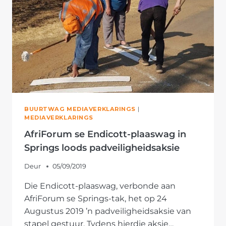
VOETE
GROEI
NIE
BUURTWAG MEDIAVERKLARINGS
|
MEDIAVERKLARINGS
AfriForum se Endicott-plaaswag in
Springs loods padveiligheidsaksie
Deur
05/09/2019
Die Endicott-plaaswag, verbonde aan
AfriForum se Springs-tak, het op 24
Augustus 2019 ’n padveiligheidsaksie van
stapel gestuur. Tydens hierdie aksie…