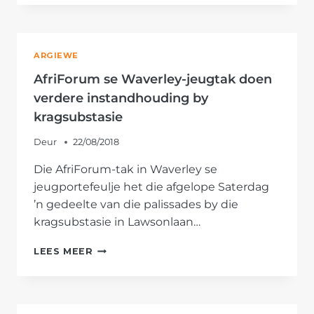
MEYERSPARK-
TAK
VERF
STRAAT
ARGIEWE
AfriForum se Waverley-jeugtak doen
verdere instandhouding by
kragsubstasie
Deur
22/08/2018
Die AfriForum-tak in Waverley se
jeugportefeulje het die afgelope Saterdag
’n gedeelte van die palissades by die
kragsubstasie in Lawsonlaan…
AFRIFORUM
LEES MEER
SE
WAVERLEY-
JEUGTAK
DOEN