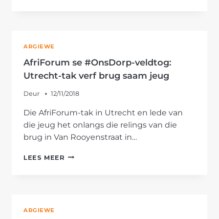
SE
#ONSDORP-
VELDTOG:
RUSTENBURG-
TAK
ARGIEWE
DOEN
OPKNAPPINGSWERK
AfriForum se #OnsDorp-veldtog:
Utrecht-tak verf brug saam jeug
Deur
12/11/2018
Die AfriForum-tak in Utrecht en lede van
die jeug het onlangs die relings van die
brug in Van Rooyenstraat in…
AFRIFORUM
LEES MEER
SE
#ONSDORP-
VELDTOG:
UTRECHT-
TAK
ARGIEWE
VERF