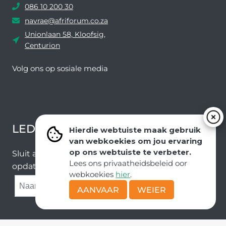
086 10 200 30
navrae@afriforum.co.za
Unionlaan 58, Kloofsig,
Centurion
Volg ons ​​op sosiale media
Facebook
Twitter
YouTube
Instagram
LEDEVOORDELE NUUSBRIEF
Hierdie webtuiste maak gebruik
van webkoekies om jou ervaring
op ons webtuiste te verbeter.
Sluit aan by ons e-poslys om die nuutste nuus en
Lees ons privaatheidsbeleid oor
opdaterings van ons span te ontvang.
webkoekies
hier
.
SUBMIT
AANVAAR
WEIER