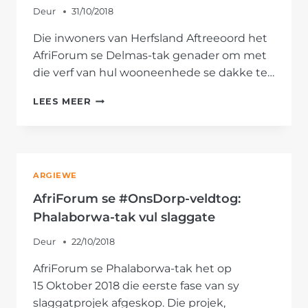
Deur
31/10/2018
Die inwoners van Herfsland Aftreeoord het
AfriForum se Delmas-tak genader om met
die verf van hul wooneenhede se dakke te…
DELMAS-
LEES MEER
TAK
HELP
OM
HERFSLAND
AFTREEOORD
ARGIEWE
OP
TE
AfriForum se #OnsDorp-veldtog:
KNAP
Phalaborwa-tak vul slaggate
Deur
22/10/2018
AfriForum se Phalaborwa-tak het op
15 Oktober 2018 die eerste fase van sy
slaggatprojek afgeskop. Die projek,