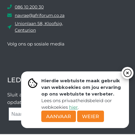
086 10 200 30
navrae@afriforum.co.za
Unionlaan 58, Kloofsig,
Centurion
Volg ons ​​op sosiale media
Facebook
Twitter
YouTube
Instagram
LEDEVOORDELE NUUSBRIEF
Hierdie webtuiste maak gebruik
van webkoekies om jou ervaring
op ons webtuiste te verbeter.
Sluit aan by ons e-poslys om die nuutste nuus en
Lees ons privaatheidsbeleid oor
opdaterings van ons span te ontvang.
webkoekies
hier
.
SUBMIT
AANVAAR
WEIER