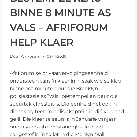
BINNE 8 MINUTE AS
VALS – AFRIFORUM
HELP KLAER
Deur
AfriForum
09/11/2020
AfriForum se privaatvervolgingseenheid
ondersteun tans ’n klaer in ’n saak wie se klag
binne agt minute deur die Brooklyn-
polisiestasie as “vals” bestempel en deur die
speurtak afgesluit is. Die eenheid het ook ’n
diensklag teen ’n polisiekaptein in dié verband
gelê. Die klaer se seun is in Januarie vanjaar
onder verdagte omstandighede dood
aangetref in ’n toilet in die Menlyn Mall-