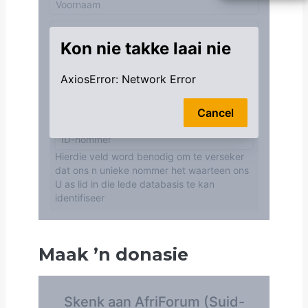
Maak
’
n donasie