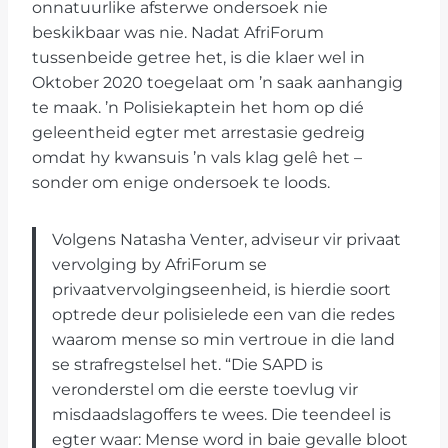
onnatuurlike afsterwe ondersoek nie
beskikbaar was nie. Nadat AfriForum
tussenbeide getree het, is die klaer wel in
Oktober 2020 toegelaat om ’n saak aanhangig
te maak. ’n Polisiekaptein het hom op dié
geleentheid egter met arrestasie gedreig
omdat hy kwansuis ’n vals klag gelê het –
sonder om enige ondersoek te loods.
Volgens Natasha Venter, adviseur vir privaat
vervolging by AfriForum se
privaatvervolgingseenheid, is hierdie soort
optrede deur polisielede een van die redes
waarom mense so min vertroue in die land
se strafregstelsel het. “Die SAPD is
veronderstel om die eerste toevlug vir
misdaadslagoffers te wees. Die teendeel is
egter waar: Mense word in baie gevalle bloot