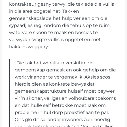
kontrakteur gesny terwyl die taklede die vullis
in die area opgetel het. Tak- en
gemeenskapslede het hulp verleen om die
sypaadjies reg rondom die tehuis op te ruim,
watervore skoon te maak en bossies te
verwyder. Vragte vullis is opgetel en met
bakkies weggery.
“Die tak het werklik ’n verskil in die
gemeenskap gemaak en ook gehelp om die
werk vir ander te vergemaklik. Aksies soos
hierdie dien as konkrete bewys dat
gemeenskapstrukture hulself moet beywer
vir ’n skoner, veiliger en volhoubare toekoms
en dat hulle self betrokke moet raak om
probleme in hul dorp proaktief aan te pak.
Ons glo dit sal ander inwoners aanmoedig
om ook betrokke te raak,” sê Gerhard Cilliers,