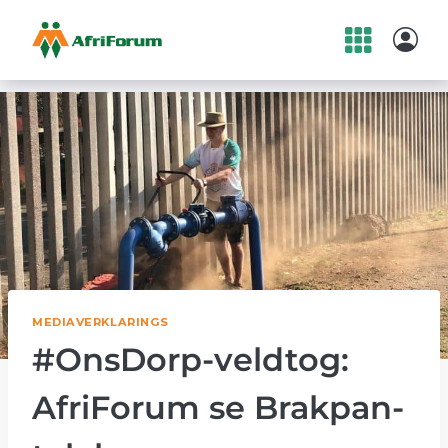
Skip
to
content
MEDIAVERKLARINGS
#OnsDorp-veldtog:
AfriForum se Brakpan-