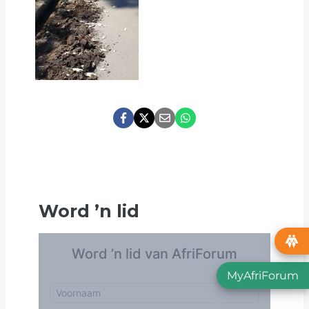
Word
’
n lid
MyAfriForum