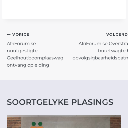
POST
VORIGE
VOLGEND
AfriForum se
AfriForum se Overstr
NAVIGATION
nuutgestigte
buurtwagte 
Geelhoutboomplaaswag
opvolgsigbaarheidspatro
ontvang opleiding
SOORTGELYKE PLASINGS