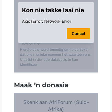
Maak
’
n donasie