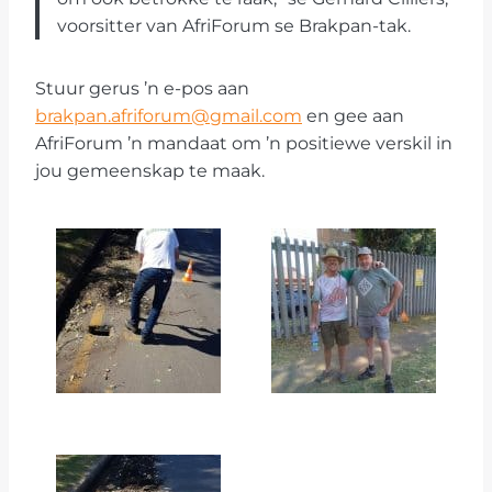
voorsitter van AfriForum se Brakpan-tak.
Stuur gerus ’n e-pos aan
brakpan.afriforum@gmail.com
en gee aan
AfriForum ’n mandaat om ’n positiewe verskil in
jou gemeenskap te maak.