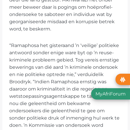
meer beweer daar is pogings om hoëprofiel-
ondersoeke te saboteer en individue wat by
georganiseerde misdaad en korrupsie betrek
word, te beskerm.
“Ramaphosa het gisteraand ’n ‘veilige’ politieke
antwoord sonder enige ware byt op ’n reuse-
kriminele probleem gebied. Tog vereis ernstige
bewerings van dié aard ’n kriminele ondersoek
en nie politieke optrede nie,” verduidelik
Broodryk. “Indien Ramaphosa ernstig was
daaroor om kriminaliteit in die regering en
MyAfriForum
wetstoepassingsagentskappe te takel, was dit
nou die geleentheid om bekwame
ondersoekers die geleentheid te gee om
sonder politieke druk of inmenging hul werk te
doen. ’n Kommissie van ondersoek word