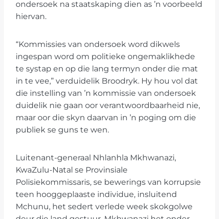
ondersoek na staatskaping dien as ’n voorbeeld
hiervan.
“Kommissies van ondersoek word dikwels
ingespan word om politieke ongemaklikhede
te systap en op die lang termyn onder die mat
in te vee,” verduidelik Broodryk. Hy hou vol dat
die instelling van ’n kommissie van ondersoek
duidelik nie gaan oor verantwoordbaarheid nie,
maar oor die skyn daarvan in ’n poging om die
publiek se guns te wen.
Luitenant-generaal Nhlanhla Mkhwanazi,
KwaZulu-Natal se Provinsiale
Polisiekommissaris, se bewerings van korrupsie
teen hooggeplaaste individue, insluitend
Mchunu, het sedert verlede week skokgolwe
deur die land gestuur. Mkhwanazi het onder