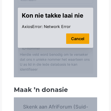
Maak
’
n donasie