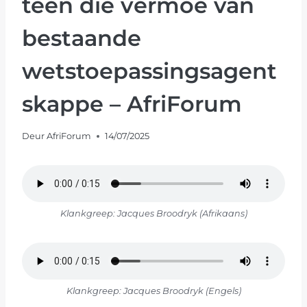
teen die vermoë van
bestaande
wetstoepassingsagent
skappe – AfriForum
Deur
AfriForum
14/07/2025
Klankgreep: Jacques Broodryk (Afrikaans)
Klankgreep: Jacques Broodryk (Engels)