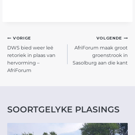
POST
VORIGE
VOLGENDE
DWS bied weer leë
AfriForum maak groot
NAVIGATION
retoriek in plaas van
groenstrook in
hervorming –
Sasolburg aan die kant
AfriForum
SOORTGELYKE PLASINGS