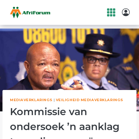
Skip
to
content
MEDIAVERKLARINGS
|
VEILIGHEID MEDIAVERKLARINGS
Kommissie van
ondersoek ’n aanklag