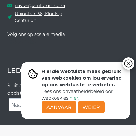
navrae@afriforum.co.za
Unionlaan 58, Kloofsig,
Centurion
Volg ons ​​op sosiale media
Facebook
Twitter
YouTube
Instagram
LEDEVOORDELE NUUSBRIEF
Hierdie webtuiste maak gebruik
van webkoekies om jou ervaring
op ons webtuiste te verbeter.
Sluit aan by ons e-poslys om die nuutste nuus en
Lees ons privaatheidsbeleid oor
opdaterings van ons span te ontvang.
webkoekies
hier
.
SUBMIT
AANVAAR
WEIER
Kopiereg © AfriForum