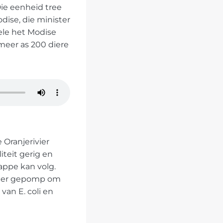
ie eenheid tree
ise, die minister
ele het Modise
 meer as 200 diere
 Oranjerivier
iteit gerig en
appe kan volg.
rivier gepomp om
van E. coli en