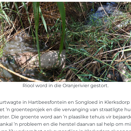
Riool word in die Oranjerivier gestort.
urtwagte in Hartbeesfontein en Songloed in Klerksdorp
t ’n groenteprojek en die vervanging van straatligte h
eter. Die groente word aan ’n plaaslike tehuis vir bejaar
l lankal ’n probleem en die herstel daarvan sal help om m