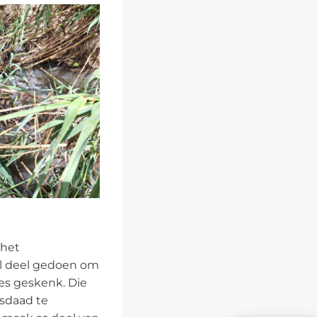
 het
ul deel gedoen om
des geskenk. Die
isdaad te