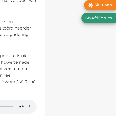
emaak as deel van
Sluit aan
MyAfriForum
nje- en
ikskoördineerder
ie vergadering
eplaas is nie,
e howe te nader
aat versuim om
anneer
lê word,” sê René