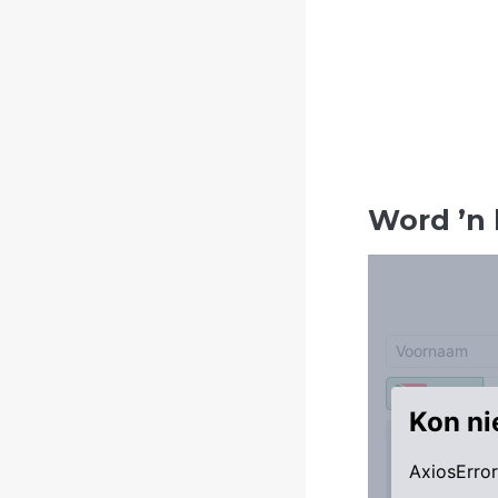
Word
’
n 