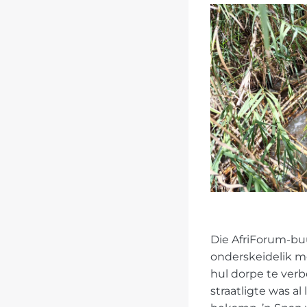
Die AfriForum-bu
onderskeidelik me
hul dorpe te verb
straatligte was a