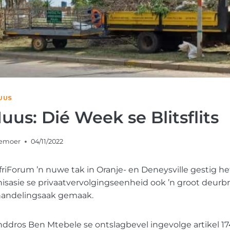
UUS
us: Dié Week se Blitsflits
kemoer
04/11/2022
friForum ’n nuwe tak in Oranje- en Deneysville gestig het
sasie se privaatvervolgingseenheid ook ’n groot deurbr
handelingsaak gemaak.
nddros Ben Mtebele se ontslagbevel ingevolge artikel 17