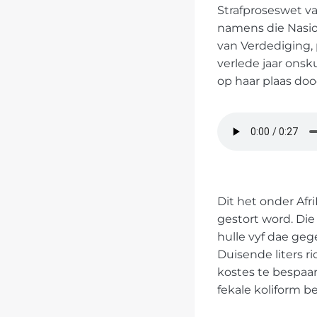
Strafproseswet va
namens die Nasio
van Verdediging, 
verlede jaar onsk
op haar plaas dood
Dit het onder Afr
gestort word. Die 
hulle vyf dae ge
Duisende liters ri
kostes te bespaar.
fekale koliform be