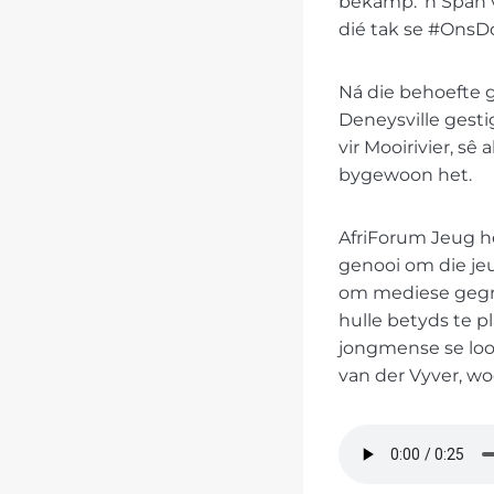
bekamp. ’n Span 
dié tak se #OnsD
Ná die behoefte ge
Deneysville gestig
vir Mooirivier, s
bygewoon het.
AfriForum Jeug he
genooi om die je
om mediese gegra
hulle betyds te p
jongmense se loo
van der Vyver, w