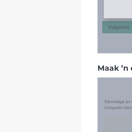
Maak
’
n 