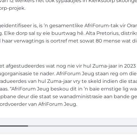
van 12 werkers het ook sypaadjies in Klerksdorp skoong
orp-projek.
ïdentifiseer is, is ’n gesamentlike AfriForum-tak vir Ora
. Elke dorp sal sy eie buurtwag hê. Alta Pretorius, distr
ê al haar verwagtings is oortref met sowat 80 mense wat d
t afgestudeerdes wat nog nie vir hul Zuma-jaar in 2023 g
ugorganisasie te nader. AfriForum Jeug staan reg om di
dueerdes van hul Zuma-jaar vry te skeld indien die st
laas. “AfriForum Jeug beskou dit in ’n baie ernstige lig w
pbane deur die staat se wanadministrasie aan bande ge
oordvoerder van AfriForum Jeug.