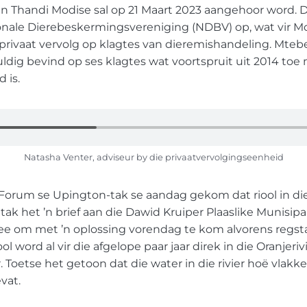
n Thandi Modise sal op 21 Maart 2023 aangehoor word. D
nale Dierebeskermingsvereniging (NDBV) op, wat vir Mod
privaat vervolg op klagtes van dieremishandeling. Mteb
uldig bevind op ses klagtes wat voortspruit uit 2014 toe
 is.
Natasha Venter, adviseur by die privaatvervolgingseenheid
iForum se Upington-tak se aandag gekom dat riool in die
tak het ’n brief aan die Dawid Kruiper Plaaslike Munisipal
gee om met ’n oplossing vorendag te kom alvorens regst
ool word al vir die afgelope paar jaar direk in die Oranje
 Toetse het getoon dat die water in die rivier hoë vlakke 
vat.