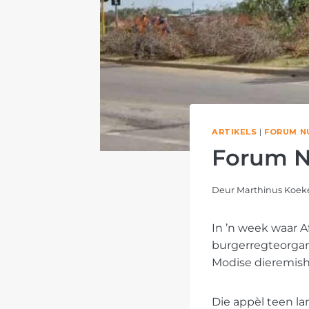
ARTIKELS
|
FORUM N
Forum Nu
Deur
Marthinus Koe
In ’n week waar A
burgerregteorgani
Modise dieremis
Die appèl teen la