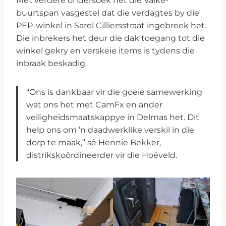
Met verdere ondersoek het die Valke-
buurtspan vasgestel dat die verdagtes by die
PEP-winkel in Sarel Cilliersstraat ingebreek het.
Die inbrekers het deur die dak toegang tot die
winkel gekry en verskeie items is tydens die
inbraak beskadig.
“Ons is dankbaar vir die goeie samewerking
wat ons het met CamFx en ander
veiligheidsmaatskappye in Delmas het. Dit
help ons om ’n daadwerklike verskil in die
dorp te maak,” sê Hennie Bekker,
distrikskoördineerder vir die Hoëveld.