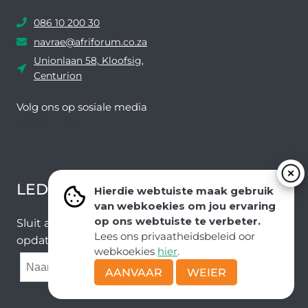
086 10 200 30
navrae@afriforum.co.za
Unionlaan 58, Kloofsig,
Centurion
Volg ons ​​op sosiale media
Facebook
Twitter
YouTube
Instagram
LEDEVOORDELE NUUSBRIEF
Hierdie webtuiste maak gebruik
van webkoekies om jou ervaring
op ons webtuiste te verbeter.
Sluit aan by ons e-poslys om die nuutste nuus en
Lees ons privaatheidsbeleid oor
opdaterings van ons span te ontvang.
webkoekies
hier
.
SUBMIT
AANVAAR
WEIER