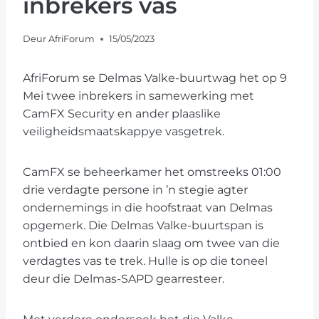
inbrekers vas
Deur
AfriForum
15/05/2023
AfriForum se Delmas Valke-buurtwag het op 9
Mei twee inbrekers in samewerking met
CamFX Security en ander plaaslike
veiligheidsmaatskappye vasgetrek.
CamFX se beheerkamer het omstreeks 01:00
drie verdagte persone in ’n stegie agter
ondernemings in die hoofstraat van Delmas
opgemerk. Die Delmas Valke-buurtspan is
ontbied en kon daarin slaag om twee van die
verdagtes vas te trek. Hulle is op die toneel
deur die Delmas-SAPD gearresteer.