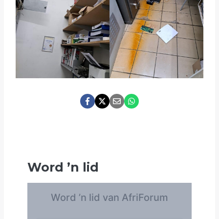
Word
’
n lid