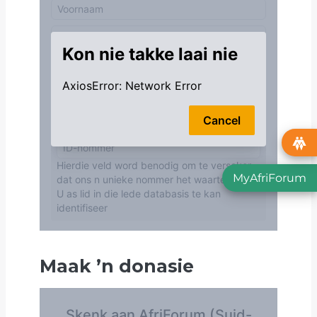
MyAfriForum
Maak
’
n donasie