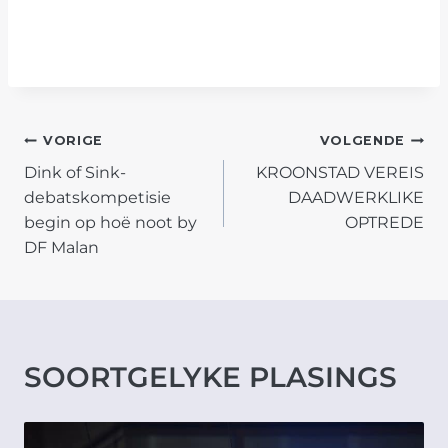
POST
VORIGE
VOLGENDE
Dink of Sink-
KROONSTAD VEREIS
NAVIGATION
debatskompetisie
DAADWERKLIKE
begin op hoë noot by
OPTREDE
DF Malan
SOORTGELYKE PLASINGS