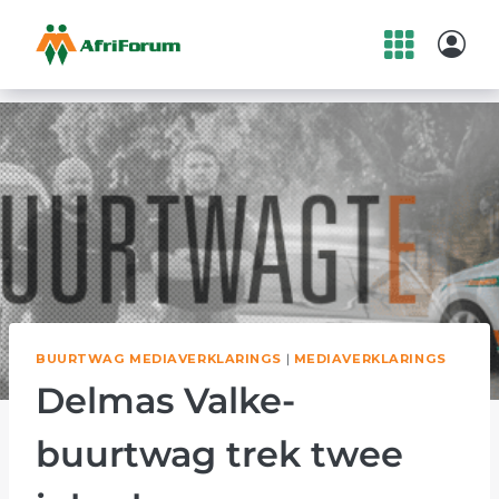
Skip
to
content
BUURTWAG MEDIAVERKLARINGS
|
MEDIAVERKLARINGS
Delmas Valke-
buurtwag trek twee