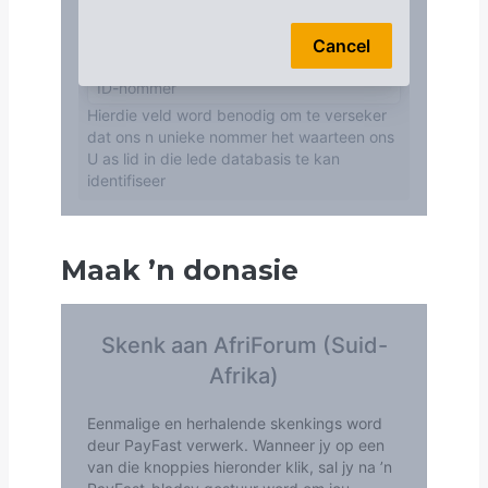
Maak
’
n donasie