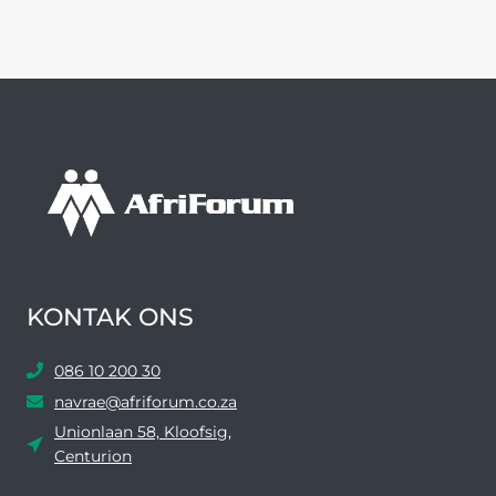
KONTAK ONS
086 10 200 30
navrae@afriforum.co.za
Unionlaan 58, Kloofsig,
Centurion