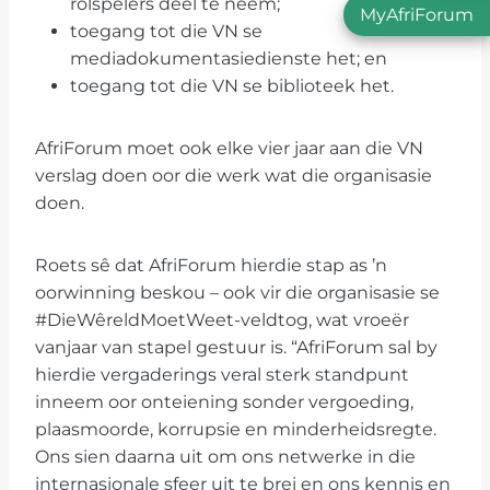
rolspelers deel te neem;
MyAfriForum
toegang tot die VN se
mediadokumentasiedienste het; en
toegang tot die VN se biblioteek het.
AfriForum moet ook elke vier jaar aan die VN
verslag doen oor die werk wat die organisasie
doen.
Roets sê dat AfriForum hierdie stap as ’n
oorwinning beskou – ook vir die organisasie se
#DieWêreldMoetWeet-veldtog, wat vroeër
vanjaar van stapel gestuur is. “AfriForum sal by
hierdie vergaderings veral sterk standpunt
inneem oor onteiening sonder vergoeding,
plaasmoorde, korrupsie en minderheidsregte.
Ons sien daarna uit om ons netwerke in die
internasionale sfeer uit te brei en ons kennis en