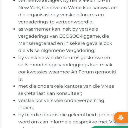
verteenwoordigers by die VN-kantore in
New York, Genève en Wene kan aanwys om
die organisasie by verskeie forums en
vergaderings te verteenwoordig;
as waarnemer kan insit by verskeie
vergaderings van ECOSOC-liggame, die
Menseregteraad en in sekere gevalle ook
die VN se Algemene Vergadering;
by verskeie van dié forums geskrewe en
selfs mondelinge voorleggings kan maak
oor kwessies waarmee AfriForum gemoeid
is;
met die onderskeie kantore van die VN se
sekretariaat kan konsulteer;
verslae oor verskeie onderwerpe mag
indien;
by hierdie forums die geleentheid gebied
word om aan informele gesprekke met VN-