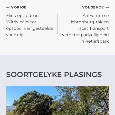
POST
VORIGE
VOLGENDE
Flink optrede in
AfriForum se
NAVIGATION
Witrivier lei tot
Lichtenburg-tak en
opspoor van gesteelde
Tacet Transport
voertuig
verbeter padveiligheid
in Retiefspark
SOORTGELYKE PLASINGS