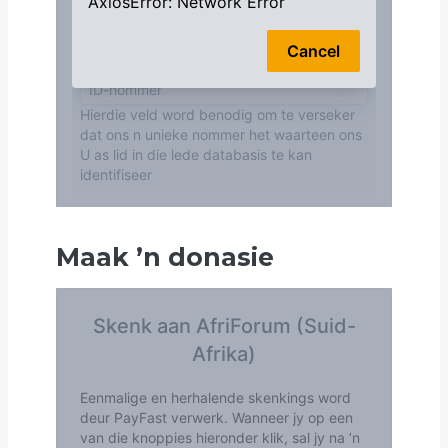
Maak
’
n donasie