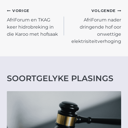
POST
VORIGE
VOLGENDE
AfriForum en TKAG
AfriForum nader
NAVIGATION
keer hidrobreking in
dringende hof oor
die Karoo met hofsaak
onwettige
elektrisiteitverhoging
SOORTGELYKE PLASINGS