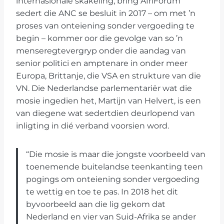
internasionale skakeling, bring AfriForum
sedert die ANC se besluit in 2017 – om met ’n
proses van onteiening sonder vergoeding te
begin – kommer oor die gevolge van so ’n
menseregtevergryp onder die aandag van
senior politici en amptenare in onder meer
Europa, Brittanje, die VSA en strukture van die
VN. Die Nederlandse parlementariër wat die
mosie ingedien het, Martijn van Helvert, is een
van diegene wat sedertdien deurlopend van
inligting in dié verband voorsien word.
“Die mosie is maar die jongste voorbeeld van
toenemende buitelandse teenkanting teen
pogings om onteiening sonder vergoeding
te wettig en toe te pas. In 2018 het dit
byvoorbeeld aan die lig gekom dat
Nederland en vier van Suid-Afrika se ander