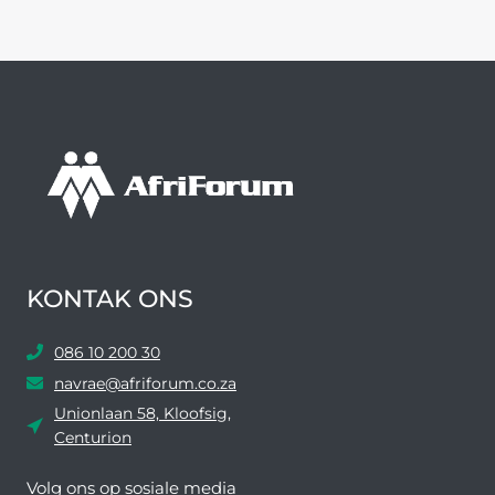
KONTAK ONS
086 10 200 30
navrae@afriforum.co.za
Unionlaan 58, Kloofsig,
Centurion
Volg ons ​​op sosiale media