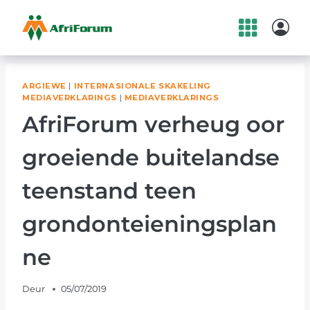
Skip
to
content
ARGIEWE
|
INTERNASIONALE SKAKELING
MEDIAVERKLARINGS
|
MEDIAVERKLARINGS
AfriForum verheug oor
groeiende buitelandse
teenstand teen
grondonteieningsplan
ne
Deur
05/07/2019