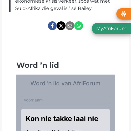
ekonomiese krisis verkeer, soos wat met
Suid-Afrika die geval is,” sê Bailey.
MyAfriForum
Word
’
n lid