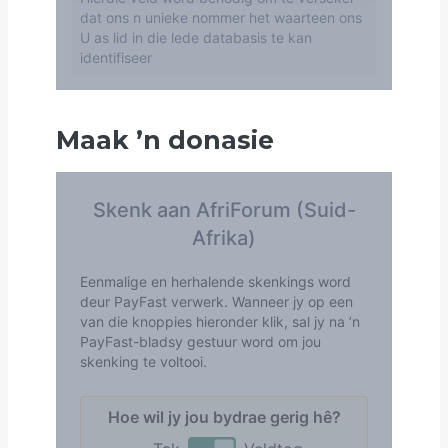
Maak
’
n donasie