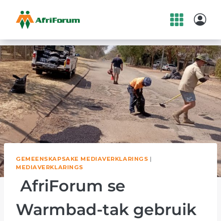
Skip
to
content
GEMEENSKAPSAKE MEDIAVERKLARINGS
|
MEDIAVERKLARINGS
AfriForum se
Warmbad-tak gebruik