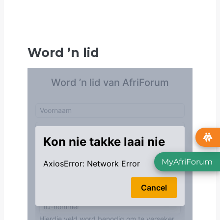
Word
’
n lid
MyAfriForum