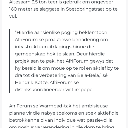
Altesaam 3,5 ton teer is gebruik om ongeveer
160 meter se slaggate in Soetdoringstraat op te
vul.
“Hierdie aansienlike poging beklemtoon
AfriForum se proaktiewe benadering om
infrastruktuuruitdagings binne die
gemeenskap hok te slaan. Deur hierdie
projek aan te pak, het AfriForum gewys dat
hy bereid is om moue op te rol en aktief by te
dra tot die verbetering van Bela-Bela,” sê
Hendrik Kotze, AfriForum se
distrikskoördineerder vir Limpopo.
AfriForum se Warmbad-tak het ambisieuse
planne vir die nabye toekoms en soek aktief die
betrokkenheid van individue wat passievol is
om positiewe verandering in die dorp te bring.