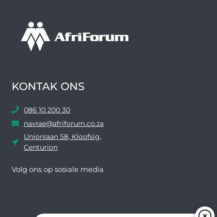
KONTAK ONS
086 10 200 30
navrae@afriforum.co.za
Unionlaan 58, Kloofsig,
Centurion
Volg ons ​​op sosiale media
Facebook
Twitter
YouTube
Instagram