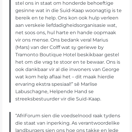
stel ons in staat om honderde behoeftige
gesinne wat in die Suid-Kaap woonagtig is te
bereik en te help. Ons kon ook hulp verleen
aan verskeie liefdadigheidsorganisasie wat,
net soos ons, hul harte en hande oopmaak
vir ons mense. Ons bedank veral Marius
(Mars) van der Colff wat sy geriewe by
Tramonto Boutique Hotel beskikbaar gestel
het om die vrag te stoor en te bewaar. Ons is
ook dankbaar vir al die inwoners van George
wat kom help aflaai het – dit maak hierdie
ervaring ekstra spesiaal!” sê Marlise
Labuschagne, Helpende Hand se
streeksbestuurder vir die Suid-Kaap.
“AfriForum sien die voedselnood raak tydens
die staat van inperking. As verantwoordelike
landburgers sien ons hoe ons takke en lede