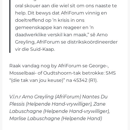
oral skouer aan die wiel sit om ons naaste te
help. Dit bewys dat AfriForum vinnig en
doeltreffend op ’n krisis in ons
gemeenskappe kan reageer en ’n
daadwerklike verskil kan maak,” sê Arno
Greyling, AfriForum se distrikskoördineerder
vir die Suid-Kaap.
Raak vandag nog by AfriForum se George-,
Mosselbaai- of Oudtshoorn-tak betrokke: SMS
“(die tak van jou keuse)” na 45342 (R1).
V.l.n.r Arno Greyling (AfriForum) Nantes Du
Plessis (Helpende Hand-vrywilliger), Zane
Labuschagne (Helpende Hand-vrywilliger),
Marlise Labuschagne (Helpende Hand)