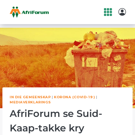
Skip
to
content
IN DIE GEMEENSKAP
|
KORONA (COVID-19 )
|
MEDIAVERKLARINGS
AfriForum se Suid-
Kaap-takke kry