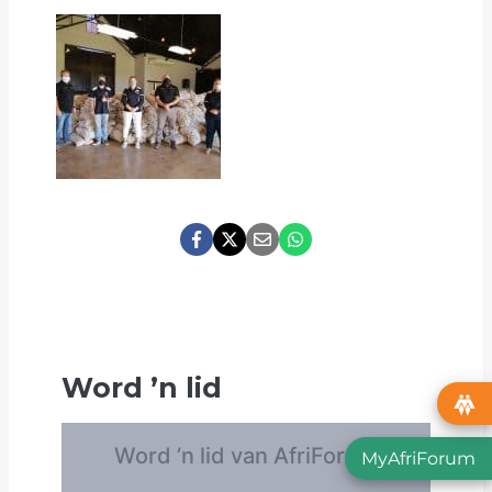
Word
’
n lid
MyAfriForum