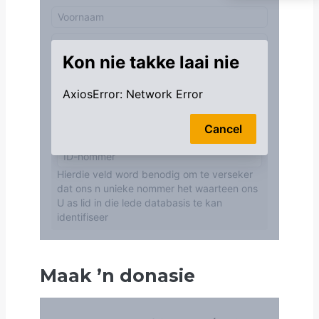
Maak
’
n donasie