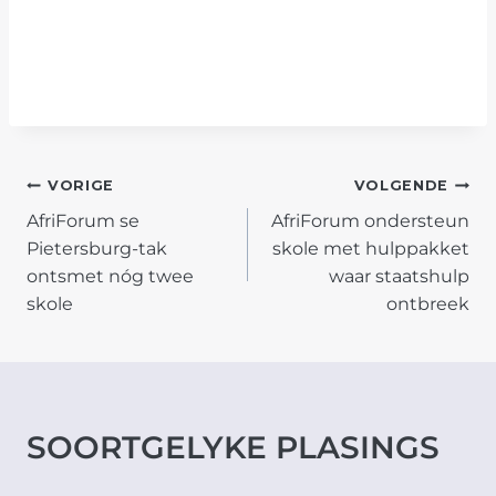
POST
VORIGE
VOLGENDE
AfriForum se
AfriForum ondersteun
NAVIGATION
Pietersburg-tak
skole met hulppakket
ontsmet nóg twee
waar staatshulp
skole
ontbreek
SOORTGELYKE PLASINGS