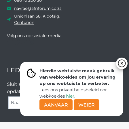
086 10 200 30
navrae@afriforum.co.za
Unionlaan 58, Kloofsig,
Centurion
Volg ons ​​op sosiale media
Facebook
Twitter
YouTube
Instagram
LEDEVOORDELE NUUSBRIEF
Hierdie webtuiste maak gebruik
van webkoekies om jou ervaring
op ons webtuiste te verbeter.
Sluit aan by ons e-poslys om die nuutste nuus en
Lees ons privaatheidsbeleid oor
opdaterings van ons span te ontvang.
webkoekies
hier
.
SUBMIT
AANVAAR
WEIER
Kopiereg © AfriForum