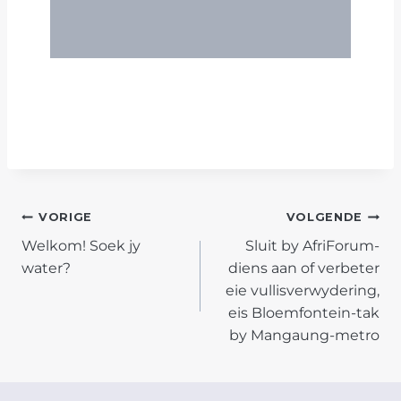
POST
VORIGE
VOLGENDE
Welkom! Soek jy
Sluit by AfriForum-
NAVIGATION
water?
diens aan of verbeter
eie vullisverwydering,
eis Bloemfontein-tak
by Mangaung-metro