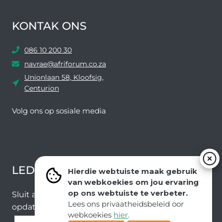
KONTAK ONS
086 10 200 30
navrae@afriforum.co.za
Unionlaan 58, Kloofsig,
Centurion
Volg ons ​​op sosiale media
Facebook
Twitter
YouTube
Instagram
LEDEVOORDELE NUUSBRIEF
Hierdie webtuiste maak gebruik
van webkoekies om jou ervaring
op ons webtuiste te verbeter.
Sluit aan by ons e-poslys om die nuutste nuus en
Lees ons privaatheidsbeleid oor
opdaterings van ons span te ontvang.
webkoekies
hier
.