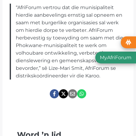
“AfriForum vertrou dat die munisipaliteit
hierdie aanbevelings ernstig sal opneem en
saam met burgerlike organisasies sal werk
om hierdie dorpe te verbeter. AfriForum
herbevestig sy toewyding om saam met die
Phokwane-munisipaliteit te werk om
volhoubare ontwikkeling, verbeterde
MyAfriForum
dienslewering en gemeenskapswelstand te
bevorder,” sê Lize-Mari Smit, AfriForum se
distrikskoördineerder vir die Karoo.
Word
’
n lid