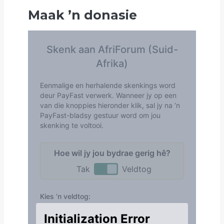
Maak
’
n donasie