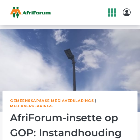
Skip
to
content
GEMEENSKAPSAKE MEDIAVERKLARINGS
|
MEDIAVERKLARINGS
AfriForum-insette op
GOP: Instandhouding