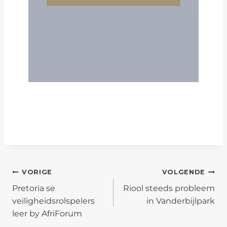
POST
VORIGE
VOLGENDE
Pretoria se
Riool steeds probleem
NAVIGATION
veiligheidsrolspelers
in Vanderbijlpark
leer by AfriForum