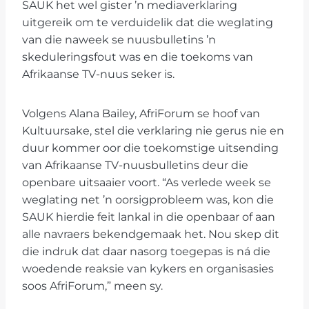
SAUK het wel gister ’n mediaverklaring
uitgereik om te verduidelik dat die weglating
van die naweek se nuusbulletins ’n
skeduleringsfout was en die toekoms van
Afrikaanse TV-nuus seker is.
Volgens Alana Bailey, AfriForum se hoof van
Kultuursake, stel die verklaring nie gerus nie en
duur kommer oor die toekomstige uitsending
van Afrikaanse TV-nuusbulletins deur die
openbare uitsaaier voort. “As verlede week se
weglating net ’n oorsigprobleem was, kon die
SAUK hierdie feit lankal in die openbaar of aan
alle navraers bekendgemaak het. Nou skep dit
die indruk dat daar nasorg toegepas is ná die
woedende reaksie van kykers en organisasies
soos AfriForum,” meen sy.