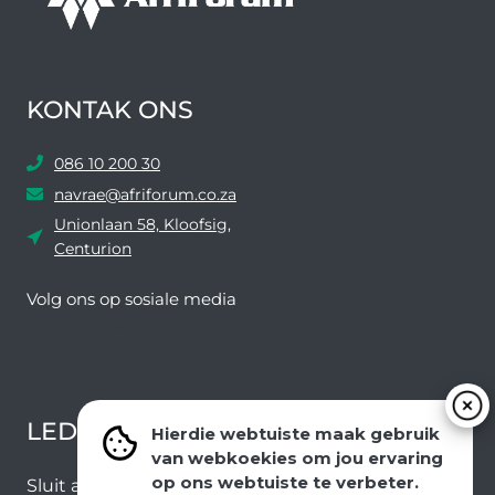
KONTAK ONS
086 10 200 30
navrae@afriforum.co.za
Unionlaan 58, Kloofsig,
Centurion
Volg ons ​​op sosiale media
Facebook
Twitter
YouTube
Instagram
LEDEVOORDELE NUUSBRIEF
Hierdie webtuiste maak gebruik
van webkoekies om jou ervaring
op ons webtuiste te verbeter.
Sluit aan by ons e-poslys om die nuutste nuus en