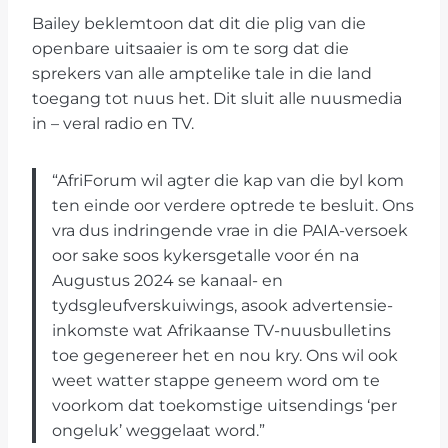
Bailey beklemtoon dat dit die plig van die
openbare uitsaaier is om te sorg dat die
sprekers van alle amptelike tale in die land
toegang tot nuus het. Dit sluit alle nuusmedia
in – veral radio en TV.
“AfriForum wil agter die kap van die byl kom
ten einde oor verdere optrede te besluit. Ons
vra dus indringende vrae in die PAIA-versoek
oor sake soos kykersgetalle voor én na
Augustus 2024 se kanaal- en
tydsgleufverskuiwings, asook advertensie-
inkomste wat Afrikaanse TV-nuusbulletins
toe gegenereer het en nou kry. Ons wil ook
weet watter stappe geneem word om te
voorkom dat toekomstige uitsendings ‘per
ongeluk’ weggelaat word.”