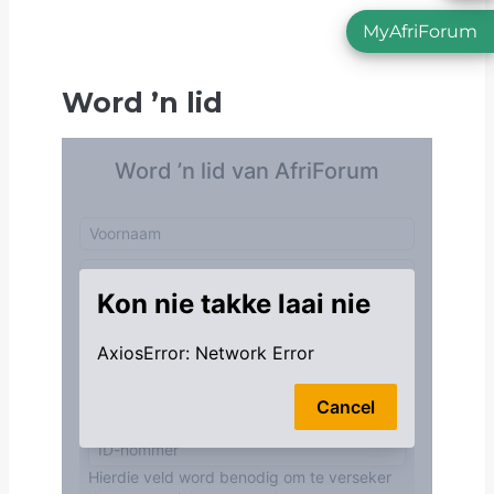
MyAfriForum
Word
’
n lid