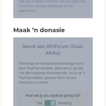
Maak
’
n donasie