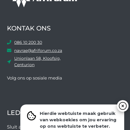
KONTAK ONS
086 10 200 30
navrae@afriforum.co.za
Unionlaan 58, Kloofsig,
Centurion
Volg ons ​​op sosiale media
Facebook
Twitter
YouTube
Instagram
LEDEVOORDELE NUUSBRIEF
Hierdie webtuiste maak gebruik
van webkoekies om jou ervaring
op ons webtuiste te verbeter.
Sluit aan by ons e-poslys om die nuutste nuus en