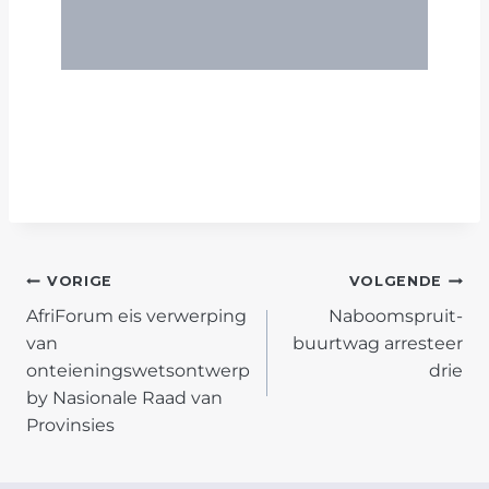
POST
VORIGE
VOLGENDE
AfriForum eis verwerping
Naboomspruit-
NAVIGATION
van
buurtwag arresteer
onteieningswetsontwerp
drie
by Nasionale Raad van
Provinsies