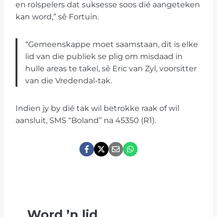
en rolspelers dat suksesse soos dié aangeteken
kan word,” sê Fortuin.
“Gemeenskappe moet saamstaan, dit is elke
lid van die publiek se plig om misdaad in
hulle areas te takel, sê Eric van Zyl, voorsitter
van die Vredendal-tak.
Indien jy by dié tak wil betrokke raak of wil
aansluit, SMS “Boland” na 45350 (R1).
Word
’
n lid