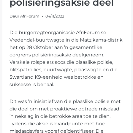
polisiëringsaksie deel
Deur
AfriForum
04/11/2022
Die burgerregteorganisasie AfriForum se
Vredendal-buurtwagte in die Matzikama-distrik
het op 28 Oktober aan ’n gesamentlike
oorgrens polisiëringsaksie deelgeneem.
Verskeie rolspelers soos die plaaslike polisie,
blitspatrollies, buurtwagte, plaaswagte en die
Swartland K9-eenheid was betrokke en
suksesse is behaal.
Dit was ’n inisiatief van die plaaslike polisie met
die doel om met proaktiewe optrede misdaad
’n nekslag in die betrokke area toe te dien.
Tydens die aksie is brandpunte met hoë
misdaadsyfers vooraf geïdentifiseer. Die