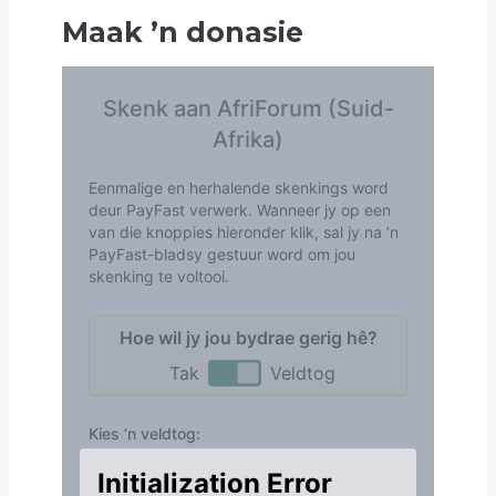
Maak
’
n donasie