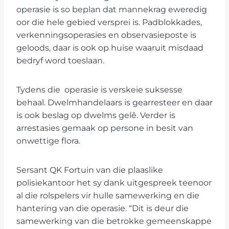
operasie is so beplan dat mannekrag eweredig
oor die hele gebied versprei is. Padblokkades,
verkenningsoperasies en observasieposte is
geloods, daar is ook op huise waaruit misdaad
bedryf word toeslaan.
Tydens die operasie is verskeie suksesse
behaal. Dwelmhandelaars is gearresteer en daar
is ook beslag op dwelms gelê. Verder is
arrestasies gemaak op persone in besit van
onwettige flora.
Sersant QK Fortuin van die plaaslike
polisiekantoor het sy dank uitgespreek teenoor
al die rolspelers vir hulle samewerking en die
hantering van die operasie. “Dit is deur die
samewerking van die betrokke gemeenskappe