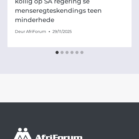
kollig op SA regering se
menseregteskendings teen
minderhede
Deur
AfriForum
29/11/2025