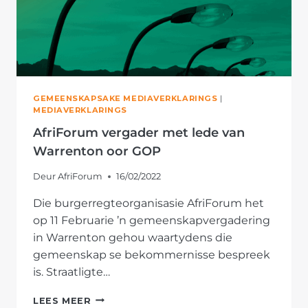
GEMEENSKAPSAKE MEDIAVERKLARINGS
|
MEDIAVERKLARINGS
AfriForum vergader met lede van
Warrenton oor GOP
Deur
AfriForum
16/02/2022
Die burgerregteorganisasie AfriForum het
op 11 Februarie ’n gemeenskapvergadering
in Warrenton gehou waartydens die
gemeenskap se bekommernisse bespreek
is. Straatligte…
AFRIFORUM
LEES MEER