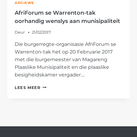
ARGIEWE
AfriForum se Warrenton-tak
oorhandig wenslys aan munisipaliteit
Deur
21/02/2017
Die burgerregte-organisasie AfriForum se
Warrenton-tak het op 20 Februarie 2017
met die burgemeester van Magareng
Plaaslike Munisipaliteit en die plaaslike
besigheidskamer vergader….
AFRIFORUM
LEES MEER
SE
WARRENTON-
TAK
OORHANDIG
WENSLYS
AAN
MUNISIPALITEIT