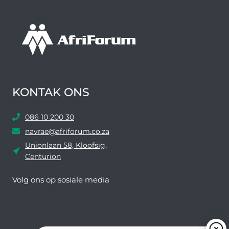
KONTAK ONS
086 10 200 30
navrae@afriforum.co.za
Unionlaan 58, Kloofsig,
Centurion
Volg ons ​​op sosiale media
Facebook
Twitter
YouTube
Instagram