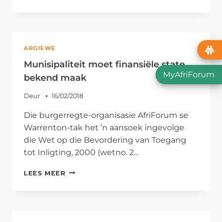
VERGADER
MET
LEDE
VAN
WARRENTON
ARGIEWE
OOR
GOP
Munisipaliteit moet finansiële state
MyAfriForum
bekend maak
Deur
16/02/2018
Die burgerregte-organisasie AfriForum se
Warrenton-tak het ’n aansoek ingevolge
die Wet op die Bevordering van Toegang
tot Inligting, 2000 (wetno. 2…
MUNISIPALITEIT
LEES MEER
MOET
FINANSIËLE
STATE
BEKEND
MAAK