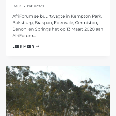
Deur
17/03/2020
AfriForum se buurtwagte in Kempton Park,
Boksburg, Brakpan, Edenvale, Germiston,
Benoni en Springs het op 13 Maart 2020 aan
AfriForum…
AFRIFORUM
LEES MEER
SE
OOS-
RAND-
BUURTWAGTE
NEEM
DEEL
AAN
NASIONALE
PATROLLIE