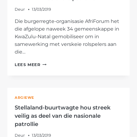
TE
SPOOR
Deur
13/03/2019
Die burgerregte-organisasie AfriForum het
die afgelope naweek 34 gemeenskappe in
KwaZulu-Natal gemobiliseer om in
samewerking met verskeie rolspelers aan
die…
AFRIFORUM
LEES MEER
MOBILISEER
GEMEENSKAPPE
IN
KZN
VIR
ARGIEWE
NASIONALE
PATROLLIE
Stellaland-buurtwagte hou streek
veilig as deel van die nasionale
patrollie
Deur
13/03/2019