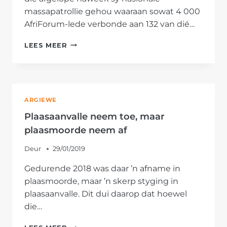
massapatrollie gehou waaraan sowat 4 000
AfriForum-lede verbonde aan 132 van dié…
AFRIFORUM
LEES MEER
SE
NASIONALE
MASSAPATROLLIE
SKEP
HOOP
ARGIEWE
TEEN
MISDAAD
Plaasaanvalle neem toe, maar
plaasmoorde neem af
Deur
29/01/2019
Gedurende 2018 was daar ’n afname in
plaasmoorde, maar ’n skerp styging in
plaasaanvalle. Dit dui daarop dat hoewel
die…
PLAASAANVALLE