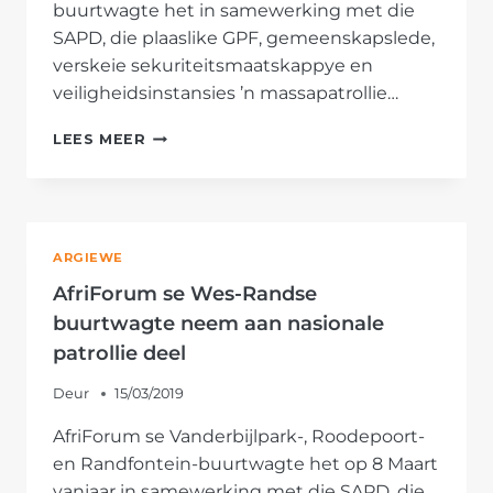
buurtwagte het in samewerking met die
SAPD, die plaaslike GPF, gemeenskapslede,
verskeie sekuriteitsmaatskappye en
veiligheidsinstansies ’n massapatrollie…
AFRIFORUM
LEES MEER
SE
BLOEMFONTEIN-
BUURTWAGTE
HOU
MASSAPATROLLIE
ARGIEWE
AfriForum se Wes-Randse
buurtwagte neem aan nasionale
patrollie deel
Deur
15/03/2019
AfriForum se Vanderbijlpark-, Roodepoort-
en Randfontein-buurtwagte het op 8 Maart
vanjaar in samewerking met die SAPD, die