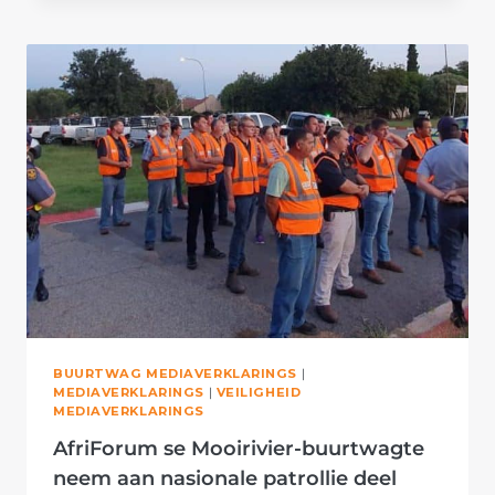
VAN
TERREUR,
SÊ
AFRIFORUM
BUURTWAG MEDIAVERKLARINGS
|
MEDIAVERKLARINGS
|
VEILIGHEID
MEDIAVERKLARINGS
AfriForum se Mooirivier-buurtwagte
neem aan nasionale patrollie deel