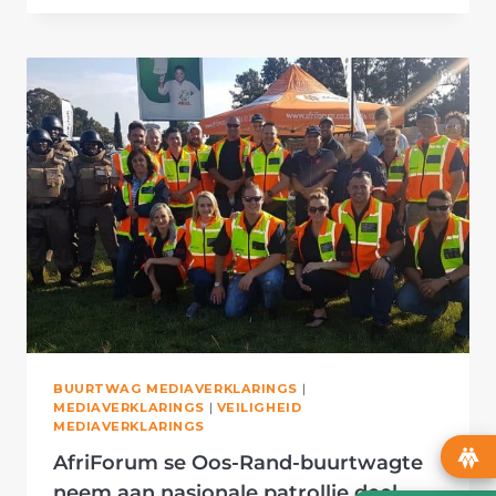
WORCESTER-
BUURTWAG
NEEM
AAN
NASIONALE
PATROLLIE
DEEL
BUURTWAG MEDIAVERKLARINGS
|
MEDIAVERKLARINGS
|
VEILIGHEID
MEDIAVERKLARINGS
AfriForum se Oos-Rand-buurtwagte
neem aan nasionale patrollie deel