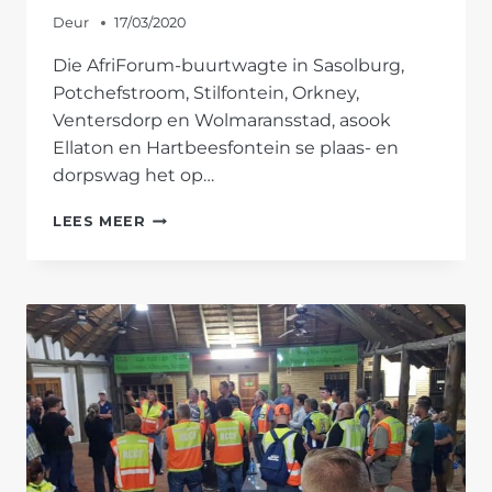
Deur
17/03/2020
Die AfriForum-buurtwagte in Sasolburg,
Potchefstroom, Stilfontein, Orkney,
Ventersdorp en Wolmaransstad, asook
Ellaton en Hartbeesfontein se plaas- en
dorpswag het op…
AFRIFORUM
LEES MEER
SE
MOOIRIVIER-
BUURTWAGTE
NEEM
AAN
NASIONALE
PATROLLIE
DEEL