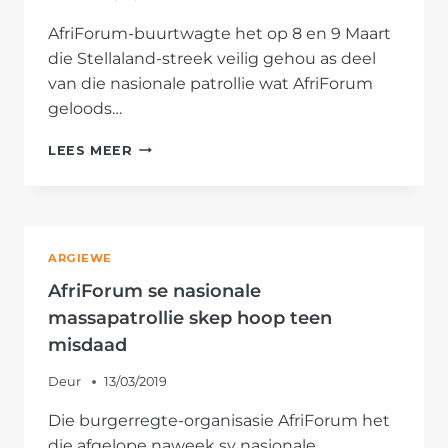
AfriForum-buurtwagte het op 8 en 9 Maart
die Stellaland-streek veilig gehou as deel
van die nasionale patrollie wat AfriForum
geloods…
STELLALAND-
LEES MEER
BUURTWAGTE
HOU
STREEK
VEILIG
AS
ARGIEWE
DEEL
VAN
AfriForum se nasionale
DIE
massapatrollie skep hoop teen
NASIONALE
misdaad
PATROLLIE
Deur
13/03/2019
Die burgerregte-organisasie AfriForum het
die afgelope naweek sy nasionale