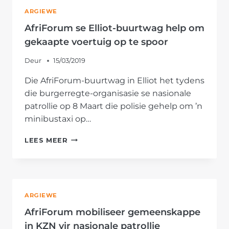
PATROLLIE
ARGIEWE
DEEL
AfriForum se Elliot-buurtwag help om
gekaapte voertuig op te spoor
Deur
15/03/2019
Die AfriForum-buurtwag in Elliot het tydens
die burgerregte-organisasie se nasionale
patrollie op 8 Maart die polisie gehelp om ’n
minibustaxi op…
AFRIFORUM
LEES MEER
SE
ELLIOT-
BUURTWAG
HELP
OM
ARGIEWE
GEKAAPTE
VOERTUIG
AfriForum mobiliseer gemeenskappe
OP
in KZN vir nasionale patrollie