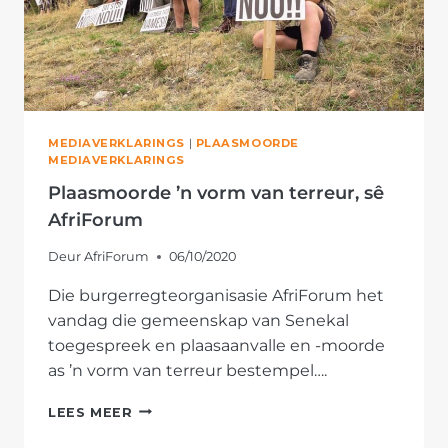
MEDIAVERKLARINGS
|
PLAASMOORDE
MEDIAVERKLARINGS
Plaasmoorde ’n vorm van terreur, sê
AfriForum
Deur
AfriForum
06/10/2020
Die burgerregteorganisasie AfriForum het
vandag die gemeenskap van Senekal
toegespreek en plaasaanvalle en -moorde
as ’n vorm van terreur bestempel….
PLAASMOORDE
LEES MEER
’N
VORM