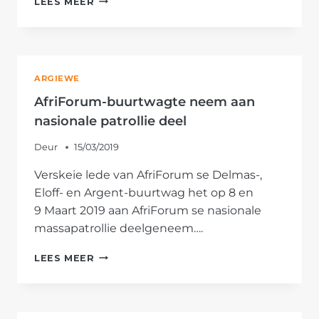
LEES MEER
SE
LIMPOPO-
BUURTWAGTE
HOU
MASSAPATROLLIE
ARGIEWE
AfriForum-buurtwagte neem aan
nasionale patrollie deel
Deur
15/03/2019
Verskeie lede van AfriForum se Delmas-,
Eloff- en Argent-buurtwag het op 8 en
9 Maart 2019 aan AfriForum se nasionale
massapatrollie deelgeneem….
AFRIFORUM-
LEES MEER
BUURTWAGTE
NEEM
AAN
NASIONALE