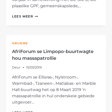
plaaslike GPF, gemeenskapslede,…
AFRIFORUM
LEES MEER
SE
WES-
RANDSE
BUURTWAGTE
NEEM
ARGIEWE
AAN
NASIONALE
AfriForum se Limpopo-buurtwagte
PATROLLIE
hou massapatrollie
DEEL
Deur
15/03/2019
AfriForum se Ellisras-, Nylstroom-,
Warmbad-, Tzaneen-, Matlabas- en Marble
Hall-buurtwag het op 8 Maart 2019 ’n
massapatrollie in hul onderskeie gebiede
uitgevoer…
AFRIFORUM