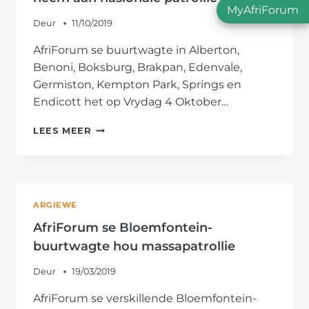
MyAfriForum
Deur
11/10/2019
AfriForum se buurtwagte in Alberton,
Benoni, Boksburg, Brakpan, Edenvale,
Germiston, Kempton Park, Springs en
Endicott het op Vrydag 4 Oktober…
AFRIFORUM
LEES MEER
SE
OOS-
RAND-
BUURTWAGTE
NEEM
ARGIEWE
AAN
NASIONALE
AfriForum se Bloemfontein-
PATROLLIE
buurtwagte hou massapatrollie
DEEL
Deur
19/03/2019
AfriForum se verskillende Bloemfontein-