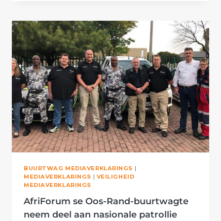
PLAASWAGTE
IN
MARICO
NEEM
AAN
NASIONALE
PATROLLIE
DEEL
BUURTWAG MEDIAVERKLARINGS
|
MEDIAVERKLARINGS
|
VEILIGHEID
MEDIAVERKLARINGS
AfriForum se Oos-Rand-buurtwagte
neem deel aan nasionale patrollie