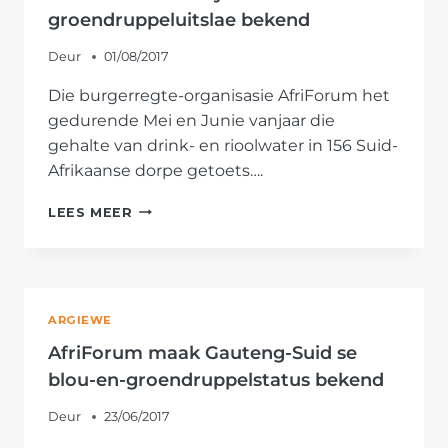
groendruppeluitslae bekend
Deur
01/08/2017
Die burgerregte-organisasie AfriForum het
gedurende Mei en Junie vanjaar die
gehalte van drink- en rioolwater in 156 Suid-
Afrikaanse dorpe getoets….
AFRIFORUM
LEES MEER
MAAK
SY
NASIONALE
BLOU-
EN
ARGIEWE
GROENDRUPPELUITSLAE
BEKEND
AfriForum maak Gauteng-Suid se
blou-en-groendruppelstatus bekend
Deur
23/06/2017