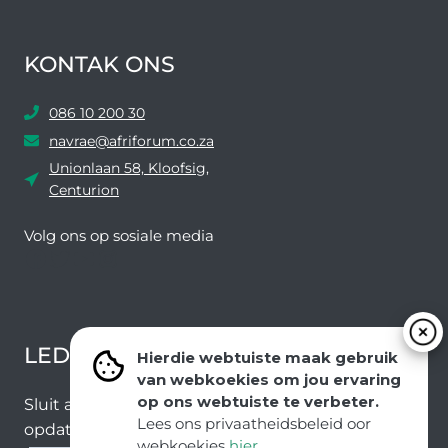
KONTAK ONS
086 10 200 30
navrae@afriforum.co.za
Unionlaan 58, Kloofsig,
Centurion
Volg ons ​​op sosiale media
Facebook
Twitter
YouTube
Instagram
LEDEVOORDELE NUUSBRIEF
Hierdie webtuiste maak gebruik
van webkoekies om jou ervaring
op ons webtuiste te verbeter.
Sluit aan by ons e-poslys om die nuutste nuus en
Lees ons privaatheidsbeleid oor
opdaterings van ons span te ontvang.
webkoekies
hier
.