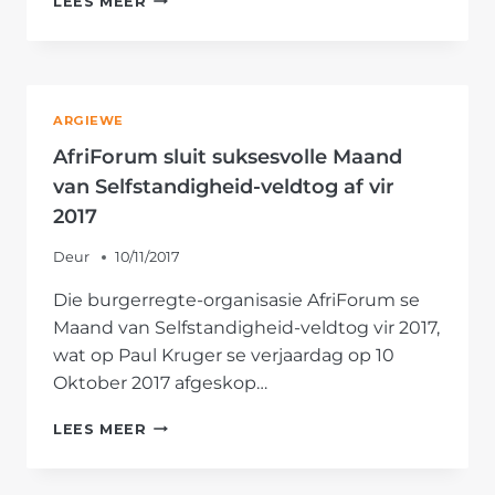
LEES MEER
NEEM
TOE,
MAAR
PLAASMOORDE
NEEM
ARGIEWE
AF
AfriForum sluit suksesvolle Maand
van Selfstandigheid-veldtog af vir
2017
Deur
10/11/2017
Die burgerregte-organisasie AfriForum se
Maand van Selfstandigheid-veldtog vir 2017,
wat op Paul Kruger se verjaardag op 10
Oktober 2017 afgeskop…
AFRIFORUM
LEES MEER
SLUIT
SUKSESVOLLE
MAAND