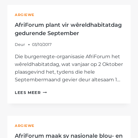
VAN
SELFSTANDIGHEID-
ARGIEWE
VELDTOG
AF
AfriForum plant vir wêreldhabitatdag
VIR
gedurende September
2017
Deur
03/10/2017
Die burgerregte-organisasie AfriForum het
wêreldhabitatdag, wat vanjaar op 2 Oktober
plaasgevind het, tydens die hele
Septembermaand gevier deur altesaam 1…
AFRIFORUM
LEES MEER
PLANT
VIR
WÊRELDHABITATDAG
GEDURENDE
SEPTEMBER
ARGIEWE
AfriForum maak sy nasionale blou- en