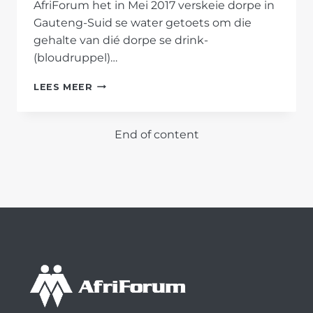
AfriForum het in Mei 2017 verskeie dorpe in
Gauteng-Suid se water getoets om die
gehalte van dié dorpe se drink-
(bloudruppel)…
AFRIFORUM
LEES MEER
MAAK
GAUTENG-
SUID
End of content
SE
BLOU-
EN-
GROENDRUPPELSTATUS
BEKEND