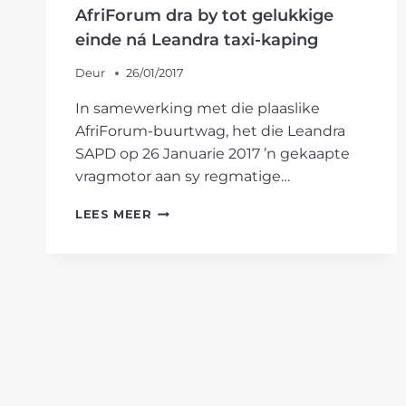
MUNISIPALITEIT
AfriForum dra by tot gelukkige
einde ná Leandra taxi-kaping
Deur
26/01/2017
In samewerking met die plaaslike
AfriForum-buurtwag, het die Leandra
SAPD op 26 Januarie 2017 ’n gekaapte
vragmotor aan sy regmatige…
AFRIFORUM
LEES MEER
DRA
BY
TOT
GELUKKIGE
EINDE
NÁ
LEANDRA
TAXI-
KAPING