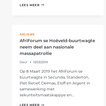
VYF
LEES MEER
ROWERS
NÁ
JAAGTOG
IN
HEGTENIS
GENEEM
ARGIEWE
AfriForum se Hoëveld-buurtwagte
neem deel aan nasionale
massapatrollie
Deur
13/03/2019
Op 8 Maart 2019 het AfriForum se
buurtwagte in Secunda, Standerton,
Piet Retief, Delmas, Eloff en Argent in
samewerking met
sekuriteitsmaatskappye en…
AFRIFORUM
LEES MEER