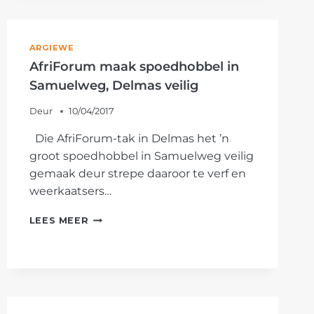
ARGIEWE
AfriForum maak spoedhobbel in
Samuelweg, Delmas veilig
Deur
10/04/2017
Die AfriForum-tak in Delmas het ’n
groot spoedhobbel in Samuelweg veilig
gemaak deur strepe daaroor te verf en
weerkaatsers…
AFRIFORUM
LEES MEER
MAAK
SPOEDHOBBEL
IN
SAMUELWEG,
DELMAS
VEILIG