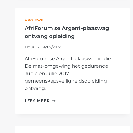
OMGEWING
ARGIEWE
AfriForum se Argent-plaaswag
ontvang opleiding
Deur
24/07/2017
AfriForum se Argent-plaaswag in die
Delmas-omgewing het gedurende
Junie en Julie 2017
gemeenskapsveiligheidsopleiding
ontvang.
AFRIFORUM
LEES MEER
SE
ARGENT-
PLAASWAG
ONTVANG
OPLEIDING