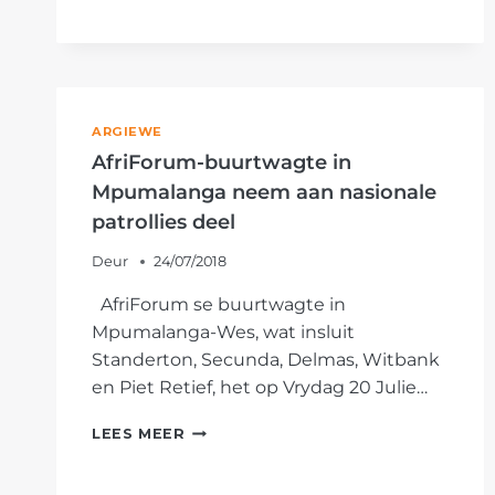
SE
HOËVELD-
BUURTWAGTE
NEEM
DEEL
AAN
ARGIEWE
NASIONALE
AfriForum-buurtwagte in
MASSAPATROLLIE
Mpumalanga neem aan nasionale
patrollies deel
Deur
24/07/2018
AfriForum se buurtwagte in
Mpumalanga-Wes, wat insluit
Standerton, Secunda, Delmas, Witbank
en Piet Retief, het op Vrydag 20 Julie…
AFRIFORUM-
LEES MEER
BUURTWAGTE
IN
MPUMALANGA