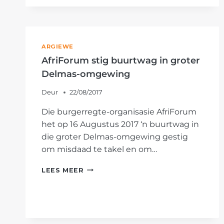
NEEM
AAN
NASIONALE
PATROLLIES
ARGIEWE
DEEL
AfriForum stig buurtwag in groter
Delmas-omgewing
Deur
22/08/2017
Die burgerregte-organisasie AfriForum
het op 16 Augustus 2017 ‘n buurtwag in
die groter Delmas-omgewing gestig
om misdaad te takel en om…
AFRIFORUM
LEES MEER
STIG
BUURTWAG
IN
GROTER
DELMAS-