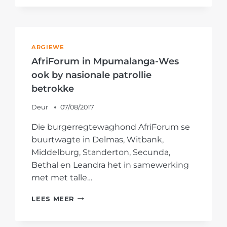
MPUMALANGA-
BUURTWAGTE
NEEM
AAN
NASIONALE
ARGIEWE
PATROLLIES
AfriForum in Mpumalanga-Wes
DEEL
ook by nasionale patrollie
betrokke
Deur
07/08/2017
Die burgerregtewaghond AfriForum se
buurtwagte in Delmas, Witbank,
Middelburg, Standerton, Secunda,
Bethal en Leandra het in samewerking
met met talle…
AFRIFORUM
LEES MEER
IN
MPUMALANGA-
WES