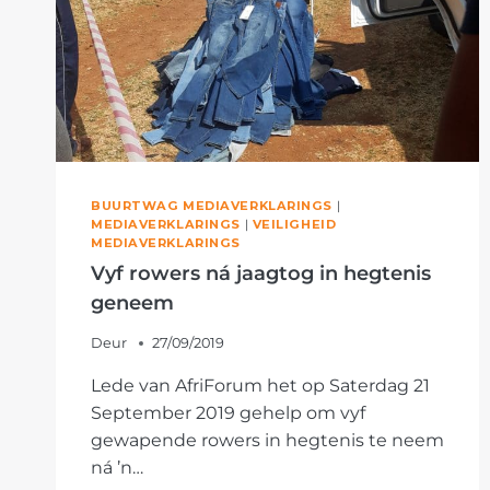
BUURTWAG MEDIAVERKLARINGS
|
MEDIAVERKLARINGS
|
VEILIGHEID
MEDIAVERKLARINGS
Vyf rowers ná jaagtog in hegtenis
geneem
Deur
27/09/2019
Lede van AfriForum het op Saterdag 21
September 2019 gehelp om vyf
gewapende rowers in hegtenis te neem
ná ’n…