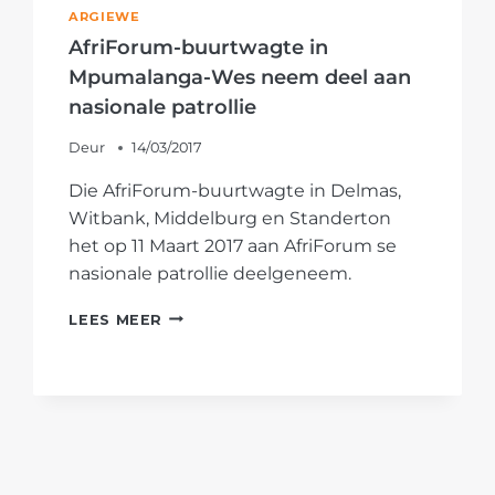
ARGIEWE
AfriForum-buurtwagte in
Mpumalanga-Wes neem deel aan
nasionale patrollie
Deur
14/03/2017
Die AfriForum-buurtwagte in Delmas,
Witbank, Middelburg en Standerton
het op 11 Maart 2017 aan AfriForum se
nasionale patrollie deelgeneem.
AFRIFORUM-
LEES MEER
BUURTWAGTE
IN
MPUMALANGA-
WES
NEEM
DEEL
AAN
NASIONALE