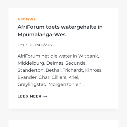
OOK
BY
NASIONALE
ARGIEWE
PATROLLIE
AfriForum toets watergehalte in
BETROKKE
Mpumalanga-Wes
Deur
07/06/2017
AfriForum het die water in Witbank,
Middelburg, Delmas, Secunda,
Standerton, Bethal, Trichardt, Kinross,
Evander, Charl Cilliers, Kriel,
Greylingstad, Morgenzon en…
AFRIFORUM
LEES MEER
TOETS
WATERGEHALTE
IN
MPUMALANGA-
WES