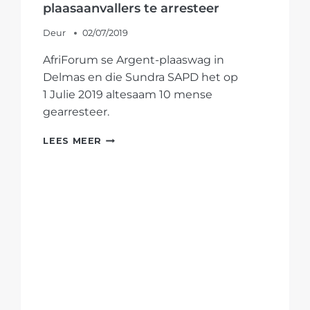
plaasaanvallers te arresteer
Deur
02/07/2019
AfriForum se Argent-plaaswag in
Delmas en die Sundra SAPD het op
1 Julie 2019 altesaam 10 mense
gearresteer.
AFRIFORUM
LEES MEER
SE
ARGENT-
PLAASWAG
HELP
SAPD
OM
VERMEENDE
PLAASAANVALLERS
TE
ARRESTEER