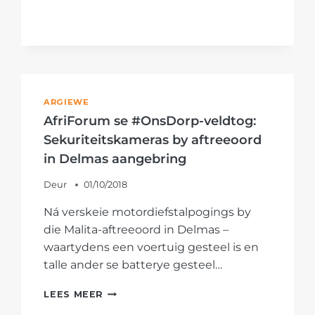
ARGIEWE
AfriForum se #OnsDorp-veldtog:
Sekuriteitskameras by aftreeoord
in Delmas aangebring
Deur
01/10/2018
Ná verskeie motordiefstalpogings by
die Malita-aftreeoord in Delmas –
waartydens een voertuig gesteel is en
talle ander se batterye gesteel…
AFRIFORUM
LEES MEER
SE