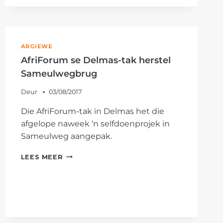
IN
MPUMALANGA
OORHANDIG
PLAASAANVAL-
MEMORANDUM
ARGIEWE
AAN
AfriForum se Delmas-tak herstel
SAPD
Sameulwegbrug
Deur
03/08/2017
Die AfriForum-tak in Delmas het die
afgelope naweek ‘n selfdoenprojek in
Sameulweg aangepak.
AFRIFORUM
LEES MEER
SE
DELMAS-
TAK
HERSTEL
SAMEULWEGBRUG