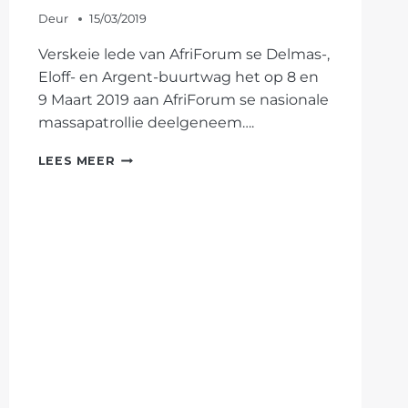
Deur
15/03/2019
Verskeie lede van AfriForum se Delmas-,
Eloff- en Argent-buurtwag het op 8 en
9 Maart 2019 aan AfriForum se nasionale
massapatrollie deelgeneem….
AFRIFORUM-
LEES MEER
BUURTWAGTE
NEEM
AAN
NASIONALE
PATROLLIE
DEEL