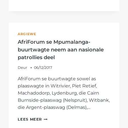
#ONSDORP-
VELDTOG:
SEKURITEITSKAMERAS
BY
AFTREEOORD
IN
ARGIEWE
DELMAS
AfriForum se Mpumalanga-
AANGEBRING
buurtwagte neem aan nasionale
patrollies deel
Deur
06/12/2017
AfriForum se buurtwagte sowel as
plaaswagte in Witrivier, Piet Retief,
Machadodorp, Lydenburg, die Cairn
Burnside-plaaswag (Nelspruit), Witbank,
die Argent-plaaswag (Delmas),…
AFRIFORUM
LEES MEER
SE