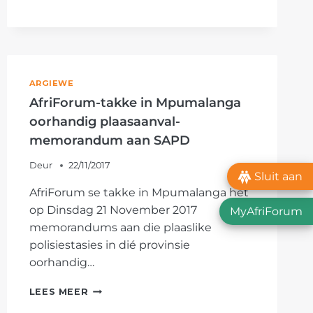
SE
DELMAS-
TAK
DOEN
NOODSAAKLIKE
ONDERHOUD
ARGIEWE
BY
AfriForum-takke in Mpumalanga
HERFSLAND
oorhandig plaasaanval-
AFTREEOORD
memorandum aan SAPD
Deur
22/11/2017
Sluit aan
AfriForum se takke in Mpumalanga het
op Dinsdag 21 November 2017
MyAfriForum
memorandums aan die plaaslike
polisiestasies in dié provinsie
oorhandig…
AFRIFORUM-
LEES MEER
TAKKE