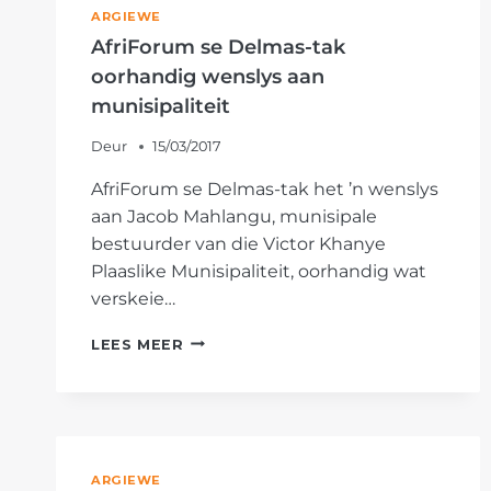
ARGIEWE
AfriForum se Delmas-tak
oorhandig wenslys aan
munisipaliteit
Deur
15/03/2017
AfriForum se Delmas-tak het ’n wenslys
aan Jacob Mahlangu, munisipale
bestuurder van die Victor Khanye
Plaaslike Munisipaliteit, oorhandig wat
verskeie…
AFRIFORUM
LEES MEER
SE
DELMAS-
TAK
OORHANDIG
WENSLYS
AAN
ARGIEWE