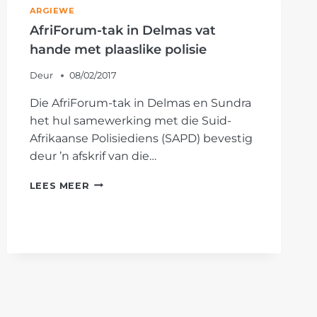
ARGIEWE
AfriForum-tak in Delmas vat
hande met plaaslike polisie
Deur
08/02/2017
Die AfriForum-tak in Delmas en Sundra
het hul samewerking met die Suid-
Afrikaanse Polisiediens (SAPD) bevestig
deur ’n afskrif van die…
AFRIFORUM-
LEES MEER
TAK
IN
DELMAS
VAT
HANDE
MET
PLAASLIKE
POLISIE